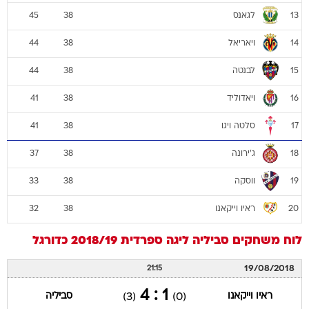
לגאנס
45
38
13
ויאריאל
44
38
14
לבנטה
44
38
15
ויאדוליד
41
38
16
סלטה ויגו
41
38
17
ג'ירונה
37
38
18
ווסקה
33
38
19
ראיו וייקאנו
32
38
20
לוח משחקים
סביליה
ליגה ספרדית 2018/19
כדורגל
19/08/2018
21:15
1 : 4
ראיו וייקאנו
סביליה
(3)
(0)