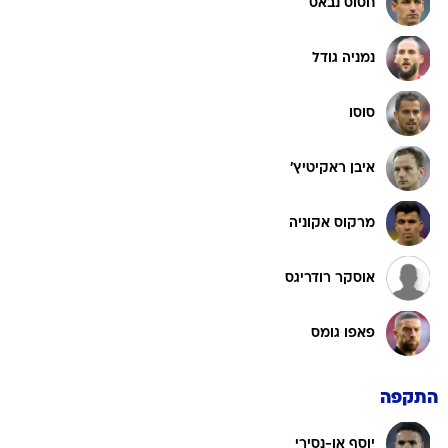
חסוס נבאס
נמניה גודל
סוסו
איבן ראקיטיץ'
מרקוס אקוניה
אוסקר רודריגס
פאפו גומס
התקפה
יוסף אן-נסירי