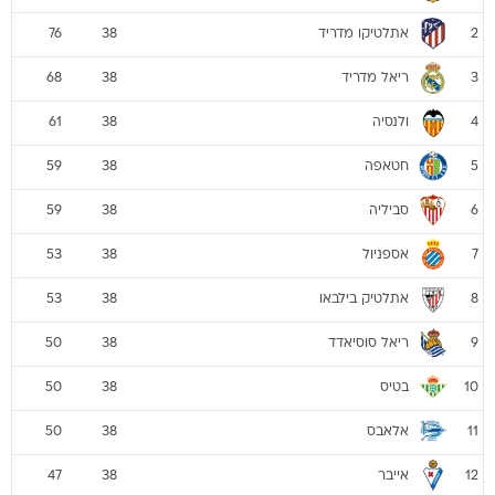
אתלטיקו מדריד
76
38
2
ריאל מדריד
68
38
3
ולנסיה
61
38
4
חטאפה
59
38
5
סביליה
59
38
6
אספניול
53
38
7
אתלטיק בילבאו
53
38
8
ריאל סוסיאדד
50
38
9
בטיס
50
38
10
אלאבס
50
38
11
אייבר
47
38
12