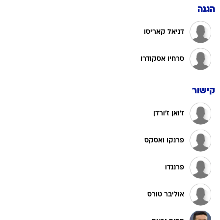
הגנה
דניאל קאריסו
סרחיו אסקודרו
קישור
ז'ואן ז'ורדן
פרנקו ואסקס
פרננדו
אוליבר טורס