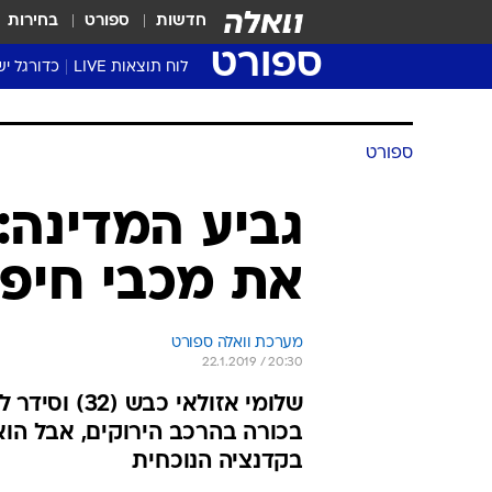
חדשות
ספורט
בחירות
ספורט
לוח תוצאות LIVE
כדורגל יש
ליגת העל Winner
סטט' ליגת
גביע המדי
גביע הטוט
שגרירים
נבחרות י
ליגה לאומ
ליגה א'
ספורט