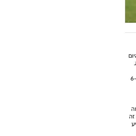
רוגבי וקריקט
גולף
ביליארד
תקצירים
ום
0: בדוחא.