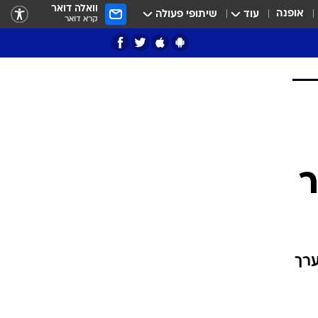
וואלה דואר
אופנה
עוד
שיתופי פעולה
קרא דואר
ציון 3
דאבל דריבל
י