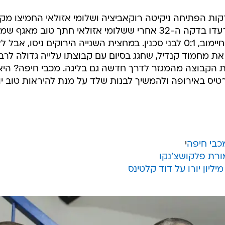
 אזולאי (32) סידר לחואן קרלוס, המאמן הזמני שעמד על הקווים במקום עמיר
ן ב-26 בפברואר. מי שהגיע לצפות במשחק הוא גיורגי דרסיליה, שעשוי להפוך
 לראשונה מאז מונה מרקו בלבול למאמן והם ינסו להבין מ
שהציגו בדוחא. ירדן שועה אמנם ערך בכורה בחוד, אבל 
ם להיפרד מהגביע בשלב מוקדם ולהתרכז בניסיונותיהם להגי
קות הפתיחה ניקיטה רוקאביציה ושלומי אזולאי החמיצו מקר
המשחק נרגע, אבל היציעים בדוחא רעדו בדקה ה-32 אחרי ששלומי אזולאי חתך טוב מאגף
ושלח כדור שטוח וחד לרשת של גיא חיימוב, 0:1 לבני סכנין. במחצית השנייה הירוקים ניסו, אבל 
 את מחמוד קנדיל, שחגג בסיום עם קבוצתו עלייה גדולה לרב
את הקבוצה מהמגזר לדרך חדשה גם בליגה. מכבי חיפה? היא
טיס באירופה ולהמשיך לבנות שלד על מנת להיראות טוב י