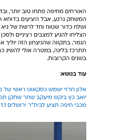
שער של שלומי
בפברואר והגומלי
למאמן הקבוע הבא של סכנין.
האורחים מחיפה, לעומת זאת, הפסידו
לא עבד להם במשחק המבולבל והחלש 
לא עזר לירוקים יותר מדי והם נאלצי
למפעל אירופי דרך ליגת העל.
האורחים מחיפה פתחו טוב יותר, ובד
הצליחו להגיע למצבים רציניים ולסכן
הגמר, בתקווה שהניצחון הזה יוליך 
תתרכז בליגה, במטרה אולי להשיג כר
בשנים הקרובות.