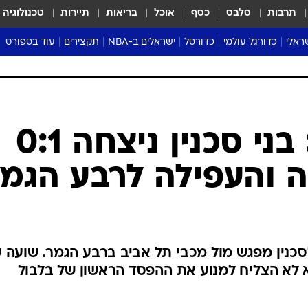
תרבות
סלבס
כסף
אוכל
בריאות
תיירות
טכנולוגיה
ראלי
כדורגל עולמי
כדורסל
ישראלים ב-NBA
תקצירים
עוד בספורט
ליגה אנגלית
ליגת העל
דני אבדיה
מונדיאל 2026
 העל
ליגה ספרדית
דאבל דריבל
NBA
נה
ליגה איטלקית
יורוליג וכדורסל אירופי
טבלאות
ו
ליגה גרמנית
ליגה לאומית
פודקאסטים
ליגה צרפתית
נבחרות ישראל בכדורסל
מסכמים מחזור
שראל
ליגת האלופות
כדורסל נשים
אבא של שבת
ית
הליגה האירופית
מעל הטבעת
דרום אמריקה
סערה בממלכה
טניס
טראש טוק
ספורט אמריקא
גביע המדינה: בני סכנין ניצחה 0:1
פוקר