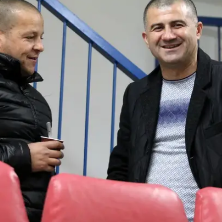
כבי חיפה
י
ורת פלקושצ'נקו