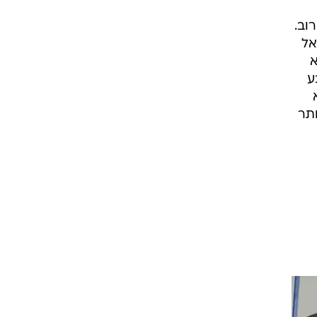
תורג'מן שפוטר, ניצחון אדיר ומפגש עם מכבי תל אביב ברבע הגמר כשהמשחק הראשון ייערך ב-6
ה
זה
ע
וב.
 שמאל
לא
ע
ותר