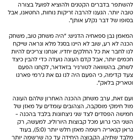
להשתפר בדברים הקטנים ולהוציא לפועל בצורה
טובה יותר. הגענו להרבה זריקות נוחות, החטאנו, אבל
בסופו של דבר נקלע אותן".
המאמן נבן ספאחיה הדגיש: "היה משחק טוב, משחק
הכנה לא רע, שוב לא היינו בסגל מלא ונראה שייקח
לנו לחבר את כל החלקים יחדיו. אנחנו צריכים להיות
חכמים יותר, אבל קדם העונה נועדה כדי להבין כיצד
לשחק. בהשוואה לטורניר בזאדאר, לקחנו הפעם
צעד קדימה, כי הפעם היה לנו גם את ג'רמי פארגו
וטאריק בלאק".
ועם זאת, ערב משחק ההכנה האחרון שלהם העונה
מול חימקי מוסקבה, הצהובים עומדים על מאזן של
חמישה הפסדים לצד שני ניצחונות בלבד בהכנה -
השני הכי גרוע מכל קבוצות היורוליג. למעשה, רק
גראן קנאריה רשמה מאזן חלש יותר (5:0), בעוד
מלבד שתיהן, הקבוצה היחידה עד כה שרשמה יותר