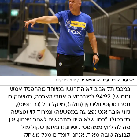
/
יש עוד הרבה עבודה. ספאחיה
יוסי ציפקיס
במכבי תל אביב לא התרגשו במיוחד מההפסד אמש
(חמישי) 94:92 לפנרבחצ'ה אחרי הארכה, במשחק בו
חסרו סקוטי ווליבקין (חולה), מייקל רול (גב תפוס),
ג'וני אובריאנט (פציעה במפשעה) ונמרוד לוי (פציעה
בקרסול). "כמו שלא היינו מתרגשים לאחר ניצחון, אין
מה להילחץ ממהפסד. שיחקנו באופן שקול מול
קבוצה טובה מאוד, אנחנו לומדים מכל משחק