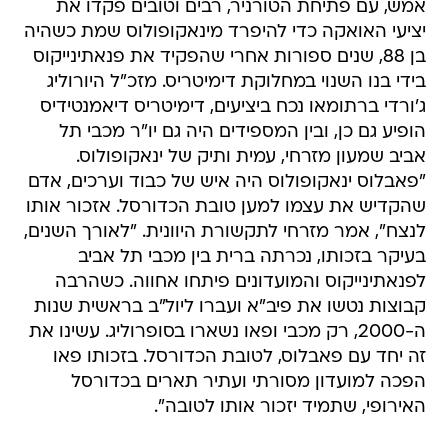
אמש, עם פתיחת הטורניר, רבים וטובים פקדו את
יציעי האואקה כדי להיפרד מינאקופולוס שמת כשהיה
בן 88, שנים ספורות אחרי שהפקיד את פנאתינייקוס
בידי בנו השנוי במחלוקת דימיטריס. מזכ"ל היורוליג
ג'ורדי ברתומאו נכח ביציעים, דימיטריס דיאמנטידיס
הופיע גם כן, ובין המספידים היה גם יו"ר מכבי תל
אביב שמעון מזרחי, עמית ותיק של ינאקופולוס.
"פאבלוס ינאקופולוס היה איש של כבוד וערכים, אדם
שהקדיש את עצמו למען טובת הכדורסל. אזכור אותו
לנצח", אמר מזרחי לתקשורת היוונית. "לאורך השנים,
בעיקר בזכותו, נכרתה ברית בין מכבי תל אביב
לפנאתינייקוס והמועדונים פיתחו אחווה. כשהרבה
קבוצות נטשו את פיב"א ועברו ליול"ב בראשית שנות
ה-2000, רק מכבי ופאו נשארו בסופרוליג. עשינו את
זה יחד עם פאבלוס, לטובת הכדורסל. בזכותו פאו
הפכה למועדון מסורתי ועתיר תארים בכדורסל
האירופי, שתמיד יזכור אותו לטובה".