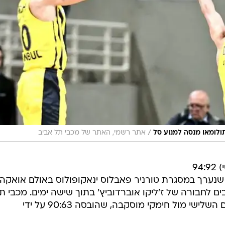
/
רתולומאו מנסה למנוע סל
אתר רשמי, האתר של מכבי תל אביב
מכבי תל אביב הפסידה הערב (חמישי) 94:92
ערך במסגרת טורניר פאבלוס ינאקופולוס באולם אואקה
ם לחבורה של ז'ליקו אוברדוביץ' בתוך שישה ימים. מכבי ת
אביב תשחק מחר במשחק על המקום השלישי מול חימקי מוסקבה, שהובסה 90:63 על ידי