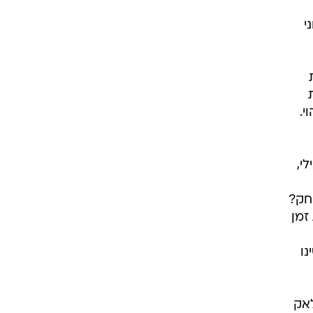
י
רות
י.
י,
חק?
זמן
נו
יוס 19, טאריק בלאק