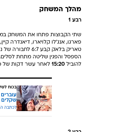
מהלך המשחק
רבע 1
שתי הקבוצות פתחו את המשחק במדים
פארגו, אנג'לו קלויארו, דיאנדרה קיי
טאריק בלאק קבע 7
הספסל והפגין שליטה מתחת לסלים. מ
להוביל
15:20
לאחר עשר דקות של כדורסל. 
בכוח לשל
שקלים
לכתבה ה