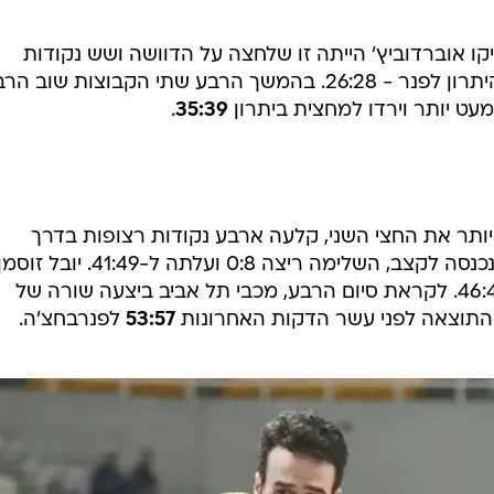
ו אוברדוביץ' הייתה זו שלחצה על הדוושה ושש נקודות
רצופות של טיילר אניס החזירה את היתרון לפנר - 26:28. בהמשך הרבע שתי הקבוצות שוב הר
מעט יותר וירדו למחצית ביתרון
35:39
.
ותר את החצי השני, קלעה ארבע נקודות רצופות בדרך
ל-39:39. בשלב הזה פנר הייתה זו שנכנסה לקצב, השלימה ריצה 0:8 ועלתה ל-41:49. יובל זוס
הגיב ב-5 נקודות רצופות וצימק ל-46:49. לקראת סיום הרבע, מכבי תל אביב ביצעה שורה של
 התוצאה לפני עשר הדקות האחרונות
53:57
לפנרבחצ'ה.