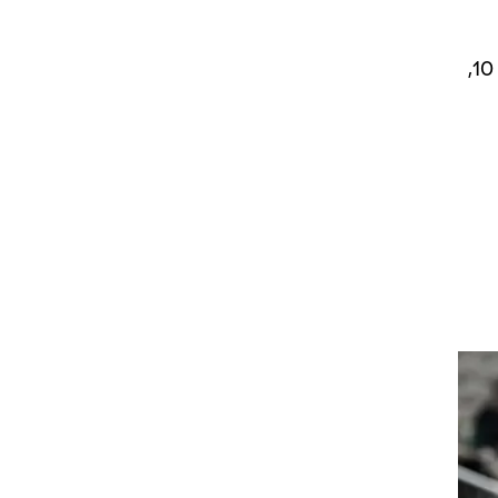
קוסטס סלוקאס 22 נקודות, ג'ופרה לוברן וניקולו מלי 13 כ"א, לואיג'י דאטומה 10,