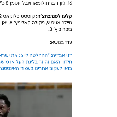
16, ג'ון דיברתולומאו ויובל זוסמן 8 כ"א, ג'ייק כהן 6, אנג'לו קוליארו 5, דיאנדרה קיין 4.
קלעו לפנרבחצ'ה:
ביברוביץ' 3.
עוד בנושא:
דני אבדיה: "ההחלטה לייצג את ישראל
חידון: האם זה זר בליגת העל או מיש
בואו לעקוב אחרינו בעמוד האינסטג