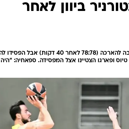
ורניר ביוון לאחר
ענפים נוספים
לוח שידורים
החידה של ספור
ארכיון מדורים
כתבו לנו
הצהובים הצליחו לגרור את היריבה להארכה (78:78 לאחר 40 דקות) אבל הפסידו ל
טיוס ופארגו הצטיינו אצל המפסידה. ספאחיה: "היה