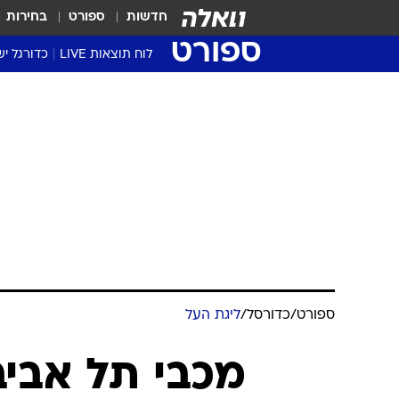
חדשות
ספורט
בחירות
ספורט
לוח תוצאות LIVE
כדורגל יש
ליגת העל Winner
סטט' ליגת
גביע המדי
גביע הטוט
שגרירים
נבחרות י
ליגה לאומ
ליגה א'
ספורט
/
כדורסל
/
ליגת העל