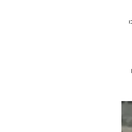
בו
מן