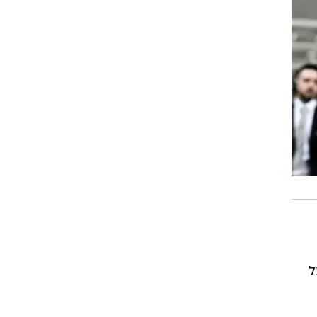
רוגבי וקריקט
גולף
ביליארד
תקצירים
ל