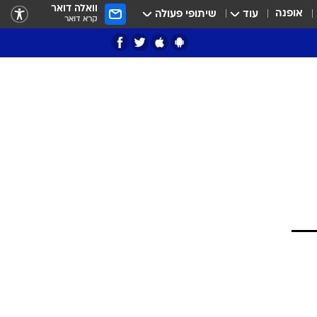
וואלה דואר
אופנה
עוד
שיתופי פעולה
קרא דואר
ציון 3
דאבל דריבל
י