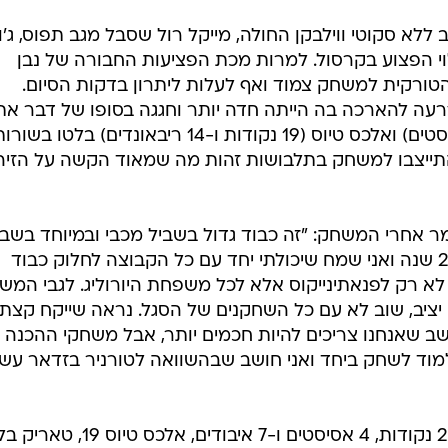
א סקוטי ווילבקן החולה, מייקל רול שסבל מגב תפוס, ג'ונ
י הפצוע בקרסול. למרות מכת הפציעות החבורה של נבן
טורקית למשחק צמוד ואף לעלות ליתרון בדקות הסיום.
עה להארכה בה הייתה חדה יותר וחגגה בסופו של דבר את
הניצחון. ג'רמי פארגו (21 נק' ו-4 אסיסטים) ואלכס טיוס (19 נקודות ו-14 ריבאונדים) בלטו בשו
התייצבו למשחק בתלבושות זהות מה שמאוד הקשה על הזיהו
 אחרי המשחק: "זה כבוד גדול בשביל מכבי ובמיוחד בשביל
הכרתי את מר ינאקופולוס יותר מ-20 שנה ואני שמח שיכולתי יחד עם כל הקבוצה לחלוק כבוד
א רק לפנאתינייקוס אלא לכל משפחת היורוליג. לגבי המש
ציב, שוב לא עם כל השחקנים של הסגל. נראה שייקח קצת 
שב שאנחנו צריכים להיות חכמים יותר, אבל משחקי ההכנה
ללמוד לשחק ביחד ואני חושב שבהשוואה לטורניר בזדאר עשי
: ג'רמי פארגו 21 נקודות, 4 אסיסטים ו-7 איבודים, אלכס ט