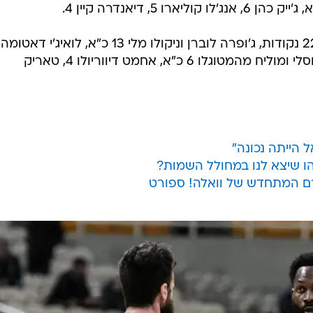
טיילר אניס 9, ניקולה קאליניץ' 8, יאן וסלי ומוליח מהמטוגלו 6 כ"א, אחמט דיווריולו 4, טאריק
 הייתה נכונה"
הו שיצא לנו במחולל השמות?
רם המתחדש של וואלה! ספורט