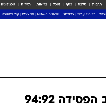
תרבות
סלבס
כסף
אוכל
בריאות
תיירות
טכנולוגיה
ראלי
כדורגל עולמי
כדורסל
ישראלים ב-NBA
תקצירים
עוד בספורט
ליגה אנגלית
ליגת העל
דני אבדיה
מונדיאל 2026
 העל
ליגה ספרדית
דאבל דריבל
NBA
נה
ליגה איטלקית
יורוליג וכדורסל אירופי
טבלאות
ו
ליגה גרמנית
ליגה לאומית
פודקאסטים
ליגה צרפתית
נבחרות ישראל בכדורסל
מסכמים מחזור
שראל
ליגת האלופות
כדורסל נשים
אבא של שבת
ית
הליגה האירופית
מעל הטבעת
דרום אמריקה
סערה בממלכה
טניס
טראש טוק
ספורט אמריקא
מכבי תל אביב הפסידה 94:92
פוקר