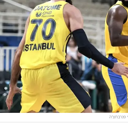
 פנרבחצ'ה