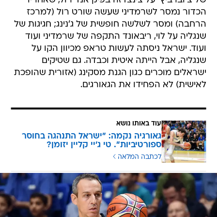
של צ'וברביץ' על צינצדזה בפיק אנד רול, שאחריו
הכדור נמסר לשרמדיני שעשה שורט רול (למרכז
הרחבה) ומסר לשלשה חופשית של ג'נינג; חגיגות של
שנגליה על לוי, ריבאונד התקפה של שרמדיני ועוד
ועוד. ישראל ניסתה לעשות טראפ מכיוון הקו על
שנגליה, אבל הייתה איטית וכבדה. גם שטיקים
ישראלים מוכרים כגון הגנת מסקינג (אזורית שהופכת
לאישית) לא הפחידו את הגאורגים.
עוד באותו נושא
גאורגיה נקמה: "ישראל התנהגה בחוסר
ספורטיביות". טי ג'יי קליין יזומן?
לכתבה המלאה