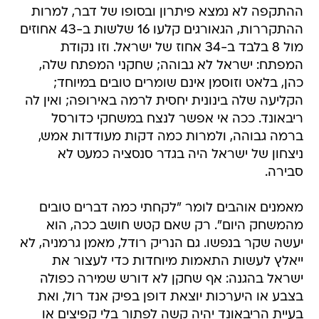
ההתקפה לא נמצא פיתרון ובסופו של דבר, למרות
ההתקררות, הגאורגים קלעו 16 שלשות ב-43 אחוזים
מול 8 בלבד ב-34 אחוז של ישראל. וזו נקודת
המפתח: ישראל לא גבוהה; שחקני המפתח שלה,
כהן, בלאט וזוסמן אינם שומרים טובים במיוחד;
הקליעה שלה בינונית יחסית לרמה באירופה; ואין לה
ריבאונד. ככה אי אפשר לנצח במשחקי כדורסל
ברמה גבוהה, ולמרות כמה דקות מעודדות אמש,
ניצחון של ישראל היה בגדר סנסציה כמעט לא
סבירה.
מאמנים אוהבים לומר "לקחתי כמה דברים טובים
מהמשחק היום". רק שאם קטש חושב ככה, הוא
יעשה שקר בנפשו. גם הנריק רודל, מאמן גרמניה, לא
ייאלץ לעשות התאמות מיוחדות כדי לעצור את
ישראל בהגנה: אף שחקן לא דורש שמירה כפולה
בצבע או היערכות יוצאת דופן בפיק אנד רול, ואת
בעיית הריבאונד יהיה קשה לפתור בלי קפיצים או