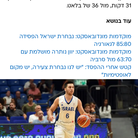
31 דקות, מול 36 של בלאט.
עוד בנושא
מוקדמות מונדובאסקט: נבחרת ישראל הפסידה
85:80 לגאורגיה
מוקדמות מונדובאסקט: יוון נותרה מושלמת עם
63:70 מול סרביה
קטש אחרי ההפסד: "יש לנו נבחרת צעירה, יש מקום
לאופטימיות"