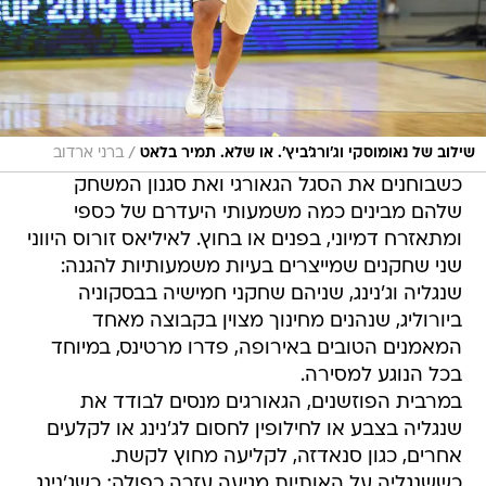
/
שילוב של נאומוסקי וג'ורג'ביץ'. או שלא. תמיר בלאט
ברני ארדוב
כשבוחנים את הסגל הגאורגי ואת סגנון המשחק
שלהם מבינים כמה משמעותי היעדרם של כספי
ומתאזרח דמיוני, בפנים או בחוץ. לאיליאס זורוס היווני
שני שחקנים שמייצרים בעיות משמעותיות להגנה:
שנגליה וג'נינג, שניהם שחקני חמישיה בבסקוניה
ביורוליג, שנהנים מחינוך מצוין בקבוצה מאחד
המאמנים הטובים באירופה, פדרו מרטינס, במיוחד
בכל הנוגע למסירה.
במרבית הפוזשנים, הגאורגים מנסים לבודד את
שנגליה בצבע או לחילופין לחסום לג'נינג או לקלעים
אחרים, כגון סנאדזה, לקליעה מחוץ לקשת.
כששנגליה על האותיות מגיעה עזרה כפולה; כשג'נינג