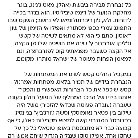
כל נבחרת סבירה ביבשת (אהלן, מאט ג'נינג, בוגר
מחלקת הנוער של דינמו טיביליסי), הוא בגדר בכייה
לדורות. ולא, ג'ון דיברתולומיאו לא נחשב; השקט שבו
התפוגג עמרי כספי מסתורי; ואפילו אי הזימון של שון
דאוסון, סתם כי הוא לא מתאים לשיטה של קטש
(ז'ליקו אוברדוביץ' שינה את השיטה שלו מן הקצה
אל הקצה כשעבר מפנאתינייקוס לפנרבחצ'ה, וגם
למאמן הפחות מעוטר של ישראל מותר), מקומם.
במקביל החליט קטש לשים את המפתחות של
הנבחרת בידיים של תמיר בלאט. מפתחות אמרנו?
קטש שיכפל את כל הצרורות האפשריים והפקיד
אותם בידיו של הרכז המחליף של הפועל חולון בעונה
שעברה (עובדה פעוטה שכדאי להזכיר) משל היה
שילוב בין פטאר נאומוסקי וסשה ג'ורג'ביץ' בניינטיז.
בכדורסל המודרני קשה למצוא מקבילות כאלו, כי אף
קבוצה כבר לא מתבססת באופן טוטאלי כל כך על
שחקן אחד. אפילו טוקו שנגליה הגדול שיחק אמש רק