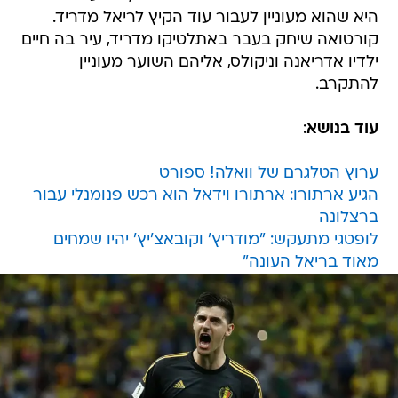
היא שהוא מעוניין לעבור עוד הקיץ לריאל מדריד.
קורטואה שיחק בעבר באתלטיקו מדריד, עיר בה חיים
ילדיו אדריאנה וניקולס, אליהם השוער מעוניין
להתקרב.
עוד בנושא
:
ערוץ הטלגרם של וואלה! ספורט
הגיע ארתורו: ארתורו וידאל הוא רכש פנומנלי עבור
ברצלונה
לופטגי מתעקש: "מודריץ' וקובאצ'יץ' יהיו שמחים
מאוד בריאל העונה"