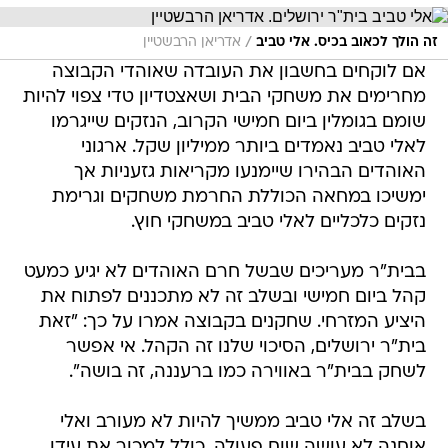
/
זה הולך לכאוב בכיס. אלי טביב
אדריאן הרבשטיין
אם לוקחים בחשבון את העובדה שאוהדי הקבוצה
מחרימים את משחקי הבית ושאצטדיון טדי צפוי להיות
שומם בגומלין ביום חמישי הקרוב, הנזקים שייגרמו
לאלי טביב נאמדים ביותר ממיליון שקל. ארגוני
האוהדים הבהירו שיימנעו מקריאות גזעניות אך
ימשיכו במחאה הכוללת החרמת משחקים וגרימת
נזקים כלכליים לאלי טביב במשחקי חוץ.
בבית"ר מעריכים שבשל חרם האוהדים לא יגיע כמעט
קהל ביום חמישי ובשלב זה לא מתכננים לפתוח את
היציע המזרחי. שחקנים בקבוצה אמרו על כך: "זאת
בית"ר ירושלים, הסיכוי שלנו זה הקהל. אי אפשר
לשחק בבית"ר באווירה כמו ברעננה, זה בושה".
בשלב זה אלי טביב ממשיך להיות לא מעורב ואלי
אוחנה לא עושה שום פעולה, כולל למכור את עידן