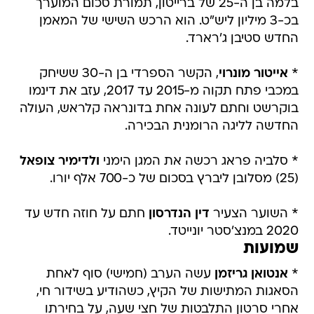
בלמה בן ה-25 של ברייטון, תמורת סכום המוערך
בכ-3 מיליון ליש"ט. הוא הרכש השישי של המאמן
החדש סטיבן ג'רארד.
*
אייטור מונרוי
, הקשר הספרדי בן ה-30 ששיחק
במכבי פתח תקוה מ-2015 עד 2017, עזב את דינמו
בוקרשט וחתם לעונה אחת בדונראה קלראש, העולה
החדשה לליגה הרומנית הבכירה.
* סלביה פראג רכשה את המגן הימני
ולדימיר צופאל
(25) מסלובן ליברץ בסכום של כ-700 אלף יורו.
* השוער הצעיר
דין הנדרסון
חתם על חוזה חדש עד
2020 במנצ'סטר יונייטד.
שמועות
*
אנטואן גריזמן
עשה הערב (חמישי) סוף לאחת
הסאגות המתישות של הקיץ, כשהודיע בשידור חי,
אחרי סרטון התלבטות של חצי שעה, על בחירתו