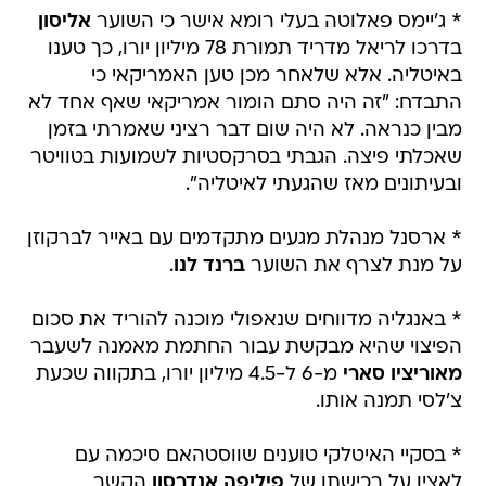
* ג'יימס פאלוטה בעלי רומא אישר כי השוער
אליסון
בדרכו לריאל מדריד תמורת 78 מיליון יורו, כך טענו
באיטליה. אלא שלאחר מכן טען האמריקאי כי
התבדח: "זה היה סתם הומור אמריקאי שאף אחד לא
מבין כנראה. לא היה שום דבר רציני שאמרתי בזמן
שאכלתי פיצה. הגבתי בסרקסטיות לשמועות בטוויטר
ובעיתונים מאז שהגעתי לאיטליה".
* ארסנל מנהלת מגעים מתקדמים עם באייר לברקוזן
על מנת לצרף את השוער
ברנד לנו
.
* באנגליה מדווחים שנאפולי מוכנה להוריד את סכום
הפיצוי שהיא מבקשת עבור החתמת מאמנה לשעבר
מאוריציו סארי
מ-6 ל-4.5 מיליון יורו, בתקווה שכעת
צ'לסי תמנה אותו.
* בסקיי האיטלקי טוענים שווסטהאם סיכמה עם
לאציו על רכישתו של
פיליפה אנדרסון
הקשר