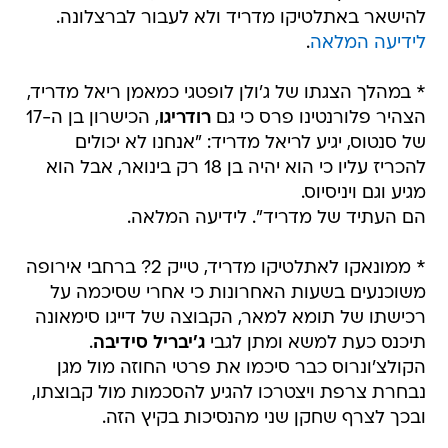
להישאר באתלטיקו מדריד ולא לעבור לברצלונה.
לידיעה המלאה
.
* במהלך הצגתו של ג'ולן לופטגי כמאמן ריאל מדריד,
הצהיר פלורנטינו פרס כי גם
רודריגו
, הכישרון בן ה-17
של סנטוס, יגיע לריאל מדריד: "אנחנו לא יכולים
להכריז עליו כי הוא יהיה בן 18 רק בינואר, אבל הוא
מגיע וגם ויניסיוס.
הם העתיד של מדריד". לידיעה המלאה.
* ממונאקו לאתלטיקו מדריד, טייק 2? ברחבי אירופה
משוכנעים בשעות האחרונות כי אחרי שסיכמה על
רכישתו של תומא למאר, הקבוצה של דייגו סימאונה
תיכנס כעת למשא ומתן לגבי
ג'יבריל סידיבה
.
הקולצ'ונרוס כבר סיכמו את פרטי החוזה מול מגן
נבחרת צרפת ויצטרכו להגיע להסכמות מול קבוצתו,
ובכך לצרף שחקן שני מהנסיכות בקיץ הזה.