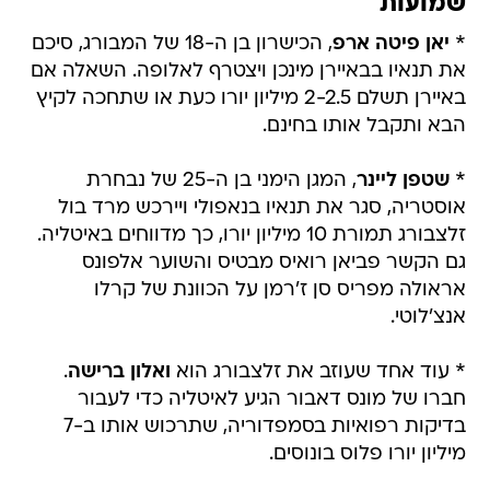
שמועות
*
יאן פיטה ארפ
, הכישרון בן ה-18 של המבורג, סיכם
את תנאיו בבאיירן מינכן ויצטרף לאלופה. השאלה אם
באיירן תשלם 2-2.5 מיליון יורו כעת או שתחכה לקיץ
הבא ותקבל אותו בחינם.
*
שטפן ליינר
, המגן הימני בן ה-25 של נבחרת
אוסטריה, סגר את תנאיו בנאפולי ויירכש מרד בול
זלצבורג תמורת 10 מיליון יורו, כך מדווחים באיטליה.
גם הקשר פביאן רואיס מבטיס והשוער אלפונס
אראולה מפריס סן ז'רמן על הכוונת של קרלו
אנצ'לוטי.
* עוד אחד שעוזב את זלצבורג הוא
ואלון ברישה
.
חברו של מונס דאבור הגיע לאיטליה כדי לעבור
בדיקות רפואיות בסמפדוריה, שתרכוש אותו ב-7
מיליון יורו פלוס בונוסים.