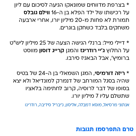
* בצרפת מדווחים שמונאקו הגיעה לסיכום עם ליון
על רכישתו של ילד הפלא בן ה-16
ווילם גובלס
תמורת לא פחות מ-20 מיליון יורו, אחרי ארבעה
משחקים בלבד כשחקן בוגרים.
* דיילי מייל: ברנלי הגישה הצעה של 25 מיליון ליש"ט
על החלוץ
ג'יי רודריגז
והמגן
קרייג דוסון
מווסט
ברומיץ', אבל הבאגיז סירבו.
*
ריזה דורמיסי
, המגן השמאלי בן ה-24 של בטיס
שהיה בסגל המורחב של דנמרק למונדיאל ולא יצא
בסופו של דבר לרוסיה, קרוב לחתימה בלאציו
שתשלם עליו 7 מיליון יורו.
אנתוני מרסיאל
מוסא דמבלה
אליסון
ג'יבריל סידיבה
רודריגו
טרם התפרסמו תגובות