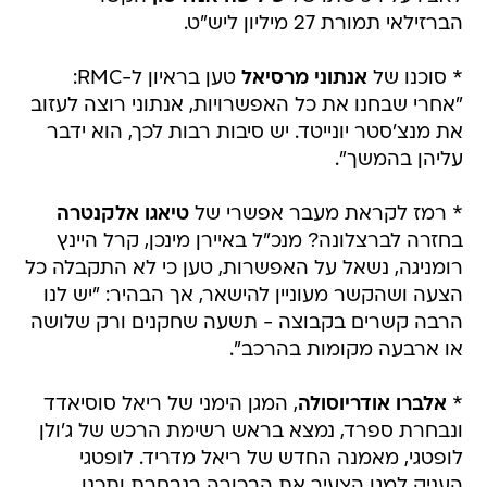
הברזילאי תמורת 27 מיליון ליש"ט.
* סוכנו של
אנתוני מרסיאל
טען בראיון ל-RMC:
"אחרי שבחנו את כל האפשרויות, אנתוני רוצה לעזוב
את מנצ'סטר יונייטד. יש סיבות רבות לכך, הוא ידבר
עליהן בהמשך".
* רמז לקראת מעבר אפשרי של
טיאגו אלקנטרה
בחזרה לברצלונה? מנכ"ל באיירן מינכן, קרל היינץ
רומניגה, נשאל על האפשרות, טען כי לא התקבלה כל
הצעה ושהקשר מעוניין להישאר, אך הבהיר: "יש לנו
הרבה קשרים בקבוצה - תשעה שחקנים ורק שלושה
או ארבעה מקומות בהרכב".
*
אלברו אודריוסולה
, המגן הימני של ריאל סוסיאדד
ונבחרת ספרד, נמצא בראש רשימת הרכש של ג'ולן
לופטגי, מאמנה החדש של ריאל מדריד. לופטגי
העניק למגן הצעיר את הבכורה בנבחרת ותכנן