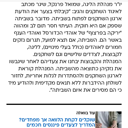
יו"ר מנהלת הליגה, שמואל פרנקל, שיגר מכתב
לאיגוד השחקנים והגיב: "קיבלתי בצער את הודעת
ארגון השחקנים לפתוח בשביתה. מדובר בשביתה
שספק אם היא חוקית. העיתוי חסר תום לב ומהווה
"יריקה בפרצוף" של אוהדי הכדורסל ואוהדי הענף
באשר הם. השביתה, אם תצא לפועל, תגרום נזקים
חמורים לאוהדים (כולל בעלי מינויים), לליגה,
לקבוצות, לצדדים שלישיים וגם לשחקנים.
המנהלת והקבוצות יבחנו את צעדיהם לאחר שיגבשו
את נזקיהן כתוצאה מהשביתה. המנהלת קוראת
לארגון השחקנים ולהסתדרות לגלות אחריות, לחזור
לשולחן ההידברות ללא תנאים מקדימית ולהודיע מיד
כי הם מסירים את איום השביתה".
עוד בוואלה
שוקלים לקחת הלוואה אך מפחדים?
המדריך לצעדים פיננסים חכמים