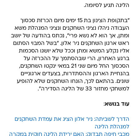
הליגה תגיע לסיומה.
"בתקופת הצינון בת 15 ימים מיום הכרזת סכסוך
העבודה ניהלו נציגי השחקנים ונציגי המנהלת משא
ומתן, אך הוא לא נשא פרי", נכתס בהודעה של יושב
ראש ארגון השחקנים ניר אלון. "בשל המבוי הסתום
אליו נקלע המשא ומתן וככל שלא יושגו הסכמות
ברגע האחרון, הרי שבהסתמך על ההכרזה על
הסכסוך החל מיום שני 21 במאי ינקטו השחקנים,
בהנחיית הארגון וההסתדרות, בצעדים ארגונייים
שונים. בהתאם לכך, הונחו השחקנים שלא להופיע
למשחקי מחזור 33 של הליגה הסדירה".
עוד בנושא
:
הדרך לשביתה: ניר אלון הציג את עמדת השחקנים
למנהלת הליגה
מכבי חיפה תבדוק: האם ירידת הליגה חוקית במקרה