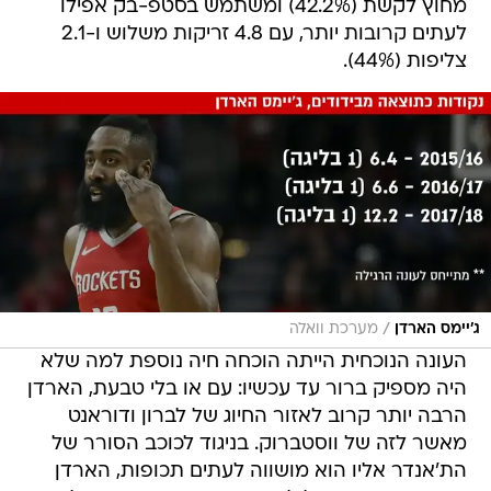
מחוץ לקשת (42.2%) ומשתמש בסטפ-בק אפילו
לעתים קרובות יותר, עם 4.8 זריקות משלוש ו-2.1
צליפות (44%).
/
ג'יימס הארדן
מערכת וואלה
העונה הנוכחית הייתה הוכחה חיה נוספת למה שלא
היה מספיק ברור עד עכשיו: עם או בלי טבעת, הארדן
הרבה יותר קרוב לאזור החיוג של לברון ודוראנט
מאשר לזה של ווסטברוק. בניגוד לכוכב הסורר של
הת'אנדר אליו הוא מושווה לעתים תכופות, הארדן