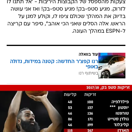
צעקות מהספסל של הקבוצות היריבות - 'אל תתנו לו
לזרוק. מגיע סטפ-בק! מגיע סטפ-בק! ואז אני עושה
בדיוק את המהלך שכולם ציפו לו, וקולע למגן על
הראש. אלה הסלים שאני הכי אוהב", סיפר עם קריצה
ל-ESPN במהלך העונה.
עוד בוואלה
רנו קפצ'ר החדשה: קטנה במידות, גדולה
באופי
בשיתוף רנו