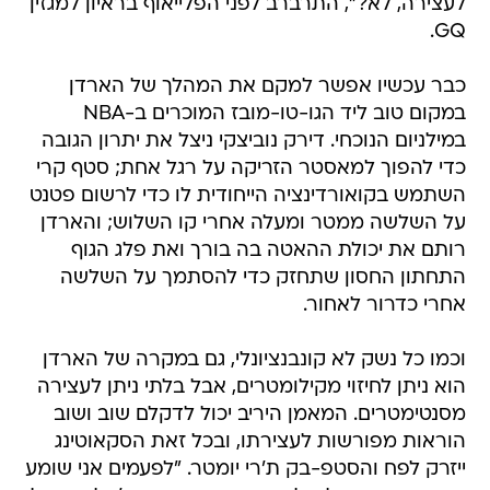
לעצירה, לא?", התרברב לפני הפלייאוף בראיון למגזין
GQ.
כבר עכשיו אפשר למקם את המהלך של הארדן
במקום טוב ליד הגו-טו-מובז המוכרים ב-NBA
במילניום הנוכחי. דירק נוביצקי ניצל את יתרון הגובה
כדי להפוך למאסטר הזריקה על רגל אחת; סטף קרי
השתמש בקואורדינציה הייחודית לו כדי לרשום פטנט
על השלשה ממטר ומעלה אחרי קו השלוש; והארדן
רותם את יכולת ההאטה בה בורך ואת פלג הגוף
התחתון החסון שתחזק כדי להסתמך על השלשה
אחרי כדרור לאחור.
וכמו כל נשק לא קונבנציונלי, גם במקרה של הארדן
הוא ניתן לחיזוי מקילומטרים, אבל בלתי ניתן לעצירה
מסנטימטרים. המאמן היריב יכול לדקלם שוב ושוב
הוראות מפורשות לעצירתו, ובכל זאת הסקאוטינג
ייזרק לפח והסטפ-בק ת'רי יומטר. "לפעמים אני שומע