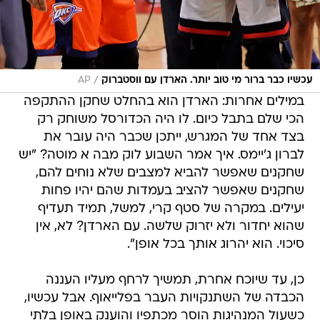
/
עכשיו כבר ברור מי טוב יותר. הארדן עם ווסטברוק
AP
במילים אחרות: הארדן הוא בהחלט שחקן ההתקפה
הכי שלם בתבל כיום. לו היה הכדורסל משוחק רק
בצד אחד של המגרש, ייתכן שכבר היה עובר את
לברון ג'יימס. איך אמר השבוע לוק מבה א מוטה? "יש
שחקנים שאפשר להביא למצבים שלא נוחים להם,
שחקנים שאפשר להציב בעמדות שהם יהיו פחות
יעילים. במקרה של סטף קרי, למשל, תמיד תעדיף
שהוא יחדור ולא יזרוק שלשה. עם הארדן? לא, אין
סיכוי. הוא יהרוג אותך בכל אופן".
כן, עד שיוכח אחרת, תמשיך לרחף מעליו העננה
הכבדה של השתנקויות העבר בפלייאוף. אבל עכשיו,
כשעול המנהיגות הוסר מכתפיו והוענק באופן בלתי