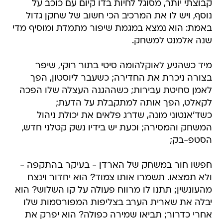
קבוצתי יותר, מסוגל לחיות בדו קיום עם כוכב על
נוסף, ויש לו את המרכיב הכי חשוב של שחקן גדול
באמת: הוא נמצא במגמת שיפור מתמדת ומוסיף מדי
שנה אלמנט למשחק.
מיד כשהגיע לאוקלהומה סיטי בתור רוקי, שיפר
בצורה ניכרת את החדירה; כשעבר ליוסטון, הפך
לאמן סחיטת עבירות; כשההגנה העצלה שלו הפכה
לקאלט, הפך אותה למתקבלת על הדעת;
כשד'אנטוני מונה, שדרג פלאים את יכולת ניהול
המשחק והמסירה; וכעת יש בידיו נשק קטלני חדש,
הסטפ-בק;
חפשו חור במשחק של הארדן - בעיקר בהתקפה -
ולא תמצאו. תשמרו אותו צמוד? הוא יחדור וינצח
מהעונשין; תתנו לו מרווח פעולה על קו השלוש? הוא
יבלה את שארית הערב בצליפות המפורסמות שלו
אחרי כדרור; תביאו שמירה כפולה? הוא יפרק את