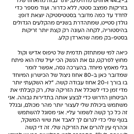
ב-44.2 אחוזים מדהימים, יותר גבוה מהאחוז שלו
בזריקות ממצב סטטי, ללא כדרור. ועוד מספר כדי
לחדד עד כמה מדובר בסטטיסטיקה יוצאת דופן:
גולדן סטייט, שמתהדרת בשניים מהקלעים הגדולים
בהיסטוריה, לקחה העונה רק קצת יותר זריקות
בסטפ-בק ממה שהארדן קלע.
כיאה למי שמתחזק תדמית של טיפוס אדיש וקול
מחוץ לפרקט, גם את הנשק הכי יעיל שלו הוא פיתח
בלי מאמץ מיוחד. בהערכה גסה, אפשר לומר
שמדובר כאן ב-80 אחוז ניצול של הכישרון המיוחד
בו בורך ו-20 אחוז עבודה קשה. "לא השקעתי יותר
מדי זמן כדי לשכלל את הזריקה שלו, רק קיבלתי את
הביטחון הדרוש כדי לבצע אותה בתדירות גבוהה. אני
משתמש ביכולת שלי לעצור יותר מהר מכולם, ובגלל
זה כל כך קשה לשמור עליי. אני מסוגל להשתמש
בגוף שלי כדי לגרום לך לאבד את שיווי המשקל,
וכהרף עין להרים את הזריקה שלי. זה די קשה