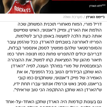
/
ג'יימס הארדן
מערכת וואלה
דריל מורי, המוח מאחורי תוכנית המשחק שכה
הולמת את הארדן, ומייק ד'אנטוני, האיש שמיישם
אותה כעת הלכה למעשה באופן קרוב לשלמות,
הפריזו לאחרונה בשבחים להארדן. ככל שהזמן עובר
והסופרסטאר שלהם ממשיך לספק אינספור קבלות,
דבריהם יכולים להתפרש פחות כמו חנופה ויותר כמו
תיאור מהוגן של המציאות. קחו למשל, את ההצהרה
הבומבסטית של מורי במהלך העונה, לפיה "הארדן
הוא שחקן הבידודים הטוב בכל הזמנים", או את
האמירה של מייק ד'אנטוני, ששחקנים כמו קובי
בריאנט, סטיב נאש וכרמלו אנתוני עברו תחת ידיו,
ש"הארדן הוא שחקן ההתקפה הכי טוב שראיתי".
גם בעונות קודמות היה הארדן שחקן האחד-על-אחד