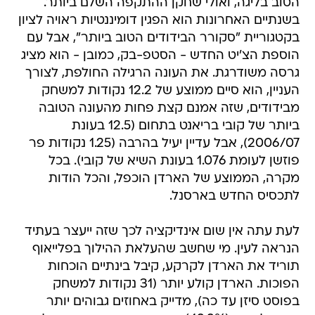
הטוב בליגה, ואולי שחקן ההתקפה השלם ביותר.
בשנתיים האחרונות הוא הפגין דומיננטיות ראויה לציון
בקטגוריית "סקורר הבידודים הטוב ביותר", אבל עם
הוספת הצ'יט החדש - הסטפ-בק, כמובן - הוא מציג
גרסה משודרגת. את העונה הרגילה החולפת, לצורך
העניין, הוא סיים ממוצע של 12.2 נקודות למשחק
מבידודים, שזה אמנם קצת פחות מהעונה הטובה
ביותר של קובי בריאנט בתחום (12.5 בעונת
2006/07), אבל עדיין יעיל בהרבה (1.25 נקודות פר
פוזשן לעומת 1.076 בעונת השיא של קובי). בכל
מקרה, הממוצע של הארדן הוכפל, והכל הודות
לתכסיס החדש בארסנל.
לעת עתה אין שום אינדיקציה לכך שזה ייעצר בעתיד
הנראה לעין. מי שחשב שהעלאת ההילוך בפלייאוף
תוריד את הארדן לקרקע, קיבל בינתיים הוכחות
הפוכות. הארדן קולע יותר (31 נקודות למשחק
בפוסט סיזן עד כה), מדייק באחוזים גבוהים יותר