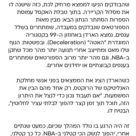
שהבודקים הגיעו לממצא מרחיק לכת, כזה שישנה לו
את מסלול הקריירה. בתוך טבלת האקסל עמוסת
הספרות הסתתר הנתון הבא: מבין מאות
הספורטאים שנבדקים במעבדה, שמתחרים בשלל
ענפים, נמצא הארדן באחוזון ה-99 בקטגוריה
המוגדרת "האטה" (Deceleration). ובפשטות: הגוף
שלו מאט ומתייצב אחרי תנועה יותר מהר מכל שחקן
ב-NBA, וגם מהר יותר מרוב הספורטאים שמתחרים
בענפים קבוצתיים או יחידנים אחרים.
כשהארדן הציג את הממצאים בפני אנשי מחלקת
האנליטיקס של הרוקטס, רק אחד מהם הבין את
המשמעות. "אם תעבוד נכון כדי לנצל את היתרון
הזה, תוכל תוך זמן קצר להפוך לבלתי עציר לחלוטין",
הבטיח לו.
זה היה הרגע בו נולד המהלך שכיום, כמעט שנתיים
אחרי, יהפוך לנשק הכי קטלני ב-NBA. כל כך קטלני,