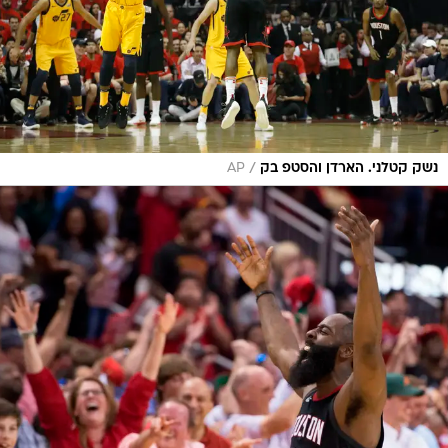
/
נשק קטלני. הארדן והסטפ בק
AP