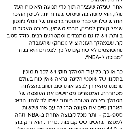
לדרגת אמנות.
אחרי שגילה שעצירה תוך כדי תנועה היא כוח העל
שלו, הוא עושה בה שימוש שערורייתי. לסימן ההיכר
החדש שלו יש כבר פוסטר בדמותו של ווסלי ג'ונסון
שנפל קורבן לטריק, תרתי משמע, בצורה האכזרית
ביותר; ויש לו גם מתנגדים ומקטרגים רבים, כולל סטיב
קר, שבמהלך העונה צייץ (ומחק) שהעובדה
שהשופטים לא שורקים על כך לצעדים היא בגדר
"מבוכה ל-NBA".
כך או כך, כל עוד המהלך חוקי ויש לכך תימוכין
בתקנון של שופטי הליגה, נראה שאין כוח בעולם
שימנע מהארדן לבצע אותו שוב ושוב בהצלחה
מסחררת. המספרים ממחישים את העוצמה של
המהלך בצורה הטובה ביותר. שימו לב לנתון הבא:
הארדן סיים את העונה הרגילה עם 118 שלשות
סטפ-בק - יותר מכל קבוצה אחרת ב-NBA, וזהה
למספר שהשיגו שש קבוצות גם יחד. הוא דייק בהן