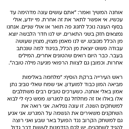
אוחנה המשיך ואמר: "אתם עושים עונה מדהימה עד
עכשיו. אי אפשר לתאר את זה אחרת. מי יודע, אולי
בסוף העונה נוכל לחגוג פה תואר או אולי שניים. אנחנו
נמצאים חזק בשני התארים. יש לנו חדר הלבשה יוצא
מן הכלל מגובש. יש לנו מאמן מצוין, מצוין שעושה
עבודה פשוט יוצאת מן הכלל, בניגוד למה שנכתב
בעבר. כבר היום רואים שהטונים אחרים, המילים
אחרות. וכמובן גם לצוות הרפואי מגיעה מילה טובה".
ראש העירייה ברקת הוסיף: "מלחמה באלימות
מביאה המון כבוד למועדון. אני שמח שאלי טביב נתן
אמון באלי אוחנה. כשערכים טובים רבים משתלבים
אלו באלו אז זה מחלחל גם למגרש. ממש כיף לי לבוא
למשחקים השנה. זו עונה נפלאה. אני רואה את
השחקנים משאירים את הנשמה על המגרש. אני אגיע
גם למשחק הקרוב נגד הפועל באר שבע ואני רוצה
להגיד לשחקנים. יש לכם הזדמנות לעשות דבר גדול