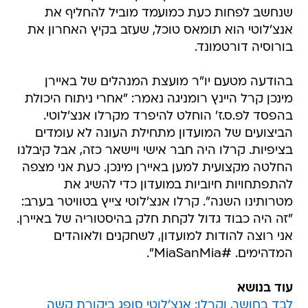
שנחשב לפחות כעת כמועמד מוביל להחליף את
אנצ'לוטי הוא תומאס טוכל, שעזב בקיץ האחרון את
בורוסיה דורטמונד.
בהודעה מטעם יו"ר מועצת המנהלים של באיירן
מינכן קרל היינץ רומניגה נאמר: "אחרי ניתוח היכולת
בהפסד לפ.ס.ז' הוחלט להיפרד מקרלו אנצ'לוטי.
הביצועים של המועדון מתחילת העונה לא עומדים
בציפיות. קרלו היה חבר אישי ויישאר כזה, אבל קיבלנו
החלטה מקצועית למען באיירן מינכן. כעת אני מצפה
להתפתחויות חיוביות במועדון כדי להשיג את
מטרותינו השנה". קרלו אנצ'לוטי צייץ בטוויטר בערב:
"זה היה כבוד גדול לקחת חלק בהיסטוריה של באיירן.
אני רוצה להודות למועדון, לשחקנים ולאוהדים
המדהימים. #MiaSanMia".
עוד בנושא
לבד בחושך, וקרלו: אנצ'לוטי סופג ביקורת קשה