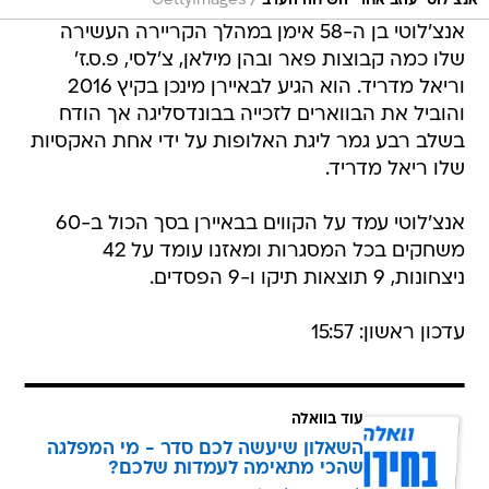
/
אנצ'לוטי עוזב אחרי השיחה הערב
GettyImages
אנצ'לוטי בן ה-58 אימן במהלך הקריירה העשירה
שלו כמה קבוצות פאר ובהן מילאן, צ'לסי, פ.ס.ז'
וריאל מדריד. הוא הגיע לבאיירן מינכן בקיץ 2016
והוביל את הבווארים לזכייה בבונדסליגה אך הודח
בשלב רבע גמר ליגת האלופות על ידי אחת האקסיות
שלו ריאל מדריד.
אנצ'לוטי עמד על הקווים בבאיירן בסך הכול ב-60
משחקים בכל המסגרות ומאזנו עומד על 42
ניצחונות, 9 תוצאות תיקו ו-9 הפסדים.
עדכון ראשון: 15:57
עוד בוואלה
השאלון שיעשה לכם סדר - מי המפלגה
שהכי מתאימה לעמדות שלכם?