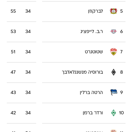
5
לברקוזן
34
55
6
ר.ב. לייפציג
34
53
7
שטוטגרט
34
51
8
בורוסיה מנשנגלאדבך
34
47
9
הרטה ברלין
34
43
10
ורדר ברמן
34
42