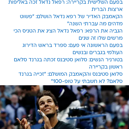
בפעם השלישית בקריירה: רפאל נדאל זכה באליפות
ארצות הברית
הקאמבק האדיר של רפא נדאל הושלם: "פשוט
מדהים מה עברתי השנה"
הגביה את הרפא: רפאל נדאל הציג את הטניס הכי
מרשים שלו זה שנים
בפעם הראשונה אי פעם: ספרד בראש הדירוג
העולמי בגברים ובנשים
בטורניר הנשים: סלואן סטיבנס זכתה בגרנד סלאם
ראשון בקריירה
סלואן סטיבנס והקאמבק המושלם: "זכייה בגרנד
סלאם? לא חשבתי על טופ-100"