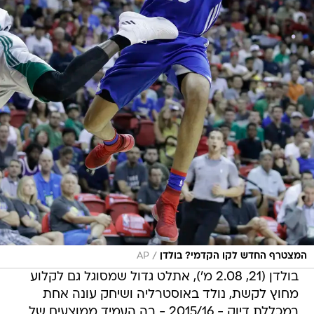
/
המצטרף החדש לקו הקדמי? בולדן
AP
בולדן (21, 2.08 מ'), אתלט גדול שמסוגל גם לקלוע
מחוץ לקשת, נולד באוסטרליה ושיחק עונה אחת
במכללת דיוק - 2015/16 - בה העמיד ממוצעים של