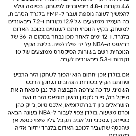
4.6 נקודות ו-4.8 ריבאונדים למשחק. בסיומה שלא
להמשיך לעונה נוספת ועבר ל-FMP בלגרד הסרבית,
בה העמיד ממוצעים של 12.9 נקודות ו-7.2 ריבאונדים
למשחק. בקיץ הנוכחי חתם לשנתיים בכוכב האדום
בלגרד, ו-12 ימים לאחר מכן נבחר במקום ה-36 של
דראפט ה-NBA על ידי פילדלפיה. בליגת הקיץ
הנוכחית רשם בשורות הסיקסרס ממוצעים של 10
נקודות ו-5.3 ריבאונדים לערב.
אם בולדן אכן יחתום הוא יהפוך לשחקן הזר הרביעי
שחותם הקיץ בשורות הצהובים ושחקן הרכש
השמיני. עד כה צירפה הקבוצה של נבן ספאחיה את
מייקל רול, פייר ג'קסון ודשון תומאס הזרים ואת
הישראלים ג'ון דיברתולומיאו, אלכס טיוס, ג'ייק כהן
וכרם משעור. בולדן צפוי לעבור ל-NBA בעונה הבאה
כשייתכן שמכבי תל אביב תקבל עליו פיצוי כספי, אך
שהכסף שתעביר לכוכב האדום בלגרד יחזור אליה
במהירות.