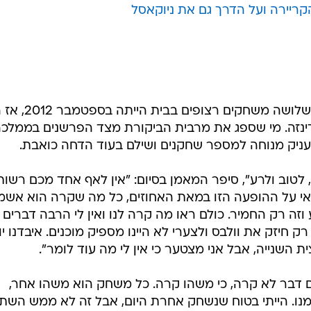
מנצ'סטר סיטי באנפילד. הכדורגל השוטף של יורגן קלופ שמ
המייטי רדס במרחק סביר מצ'לסי, עד תחילת 2017. מאז הספיקה ליברפול לרשום רצף מאכזב
וביל לפער עשר נקודות מהמקום הראשון), הדחה בחצי גמר
בדמות הדחה גם בגביע האנגלי מול וולבס, מתחתית ליגת
ה של קלופ.
פסד ביתי 2:1 לוולבס
ריירה ועל הדרך גם את ניוקאסל
הפעם האחרונה שליברפול הפסידה שלושה משחקים רצופ
ודינזה. מי שספג את מרבית הביקורת מצד הפרשנים בממלכ
העניק מנוחה למספר שחקנים ושילם בעוד הדחה כואבת.