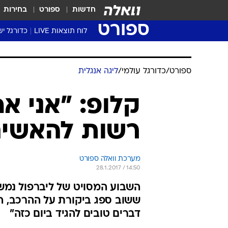
חדשות
ספורט
בחירות
ספורט
לוח תוצאות LIVE
כדורגל יש
ליגת העל Winner
סטט' ליגת
גביע המדי
גביע הטוט
שגרירים
נבחרות י
ליגה לאומ
ליגה א'
ספורט
/
כדורגל עולמי
/
ליגה אנגלית
קלופ: "אני אח