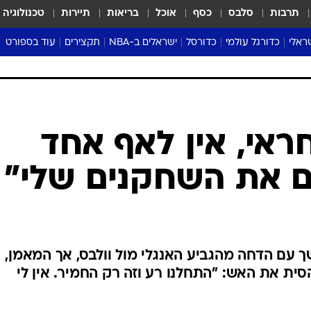
תרבות
סלבס
כסף
אוכל
בריאות
תיירות
טכנולוגיה
ראלי
כדורגל עולמי
כדורסל
ישראלים ב-NBA
תקצירים
עוד בספורט
ליגה אנגלית
ליגת העל
דני אבדיה
מונדיאל 2026
 העל
ליגה ספרדית
דאבל דריבל
NBA
נה
ליגה איטלקית
יורוליג וכדורסל אירופי
טבלאות
ו
ליגה גרמנית
ליגה לאומית
פודקאסטים
ליגה צרפתית
נבחרות ישראל בכדורסל
מסכמים מחזור
שראל
ליגת האלופות
כדורסל נשים
אבא של שבת
ית
הליגה האירופית
מעל הטבעת
דרום אמריקה
סערה בממלכה
טניס
טראש טוק
ספורט אמריקא
ראי, אין לאף אחד
פוקר