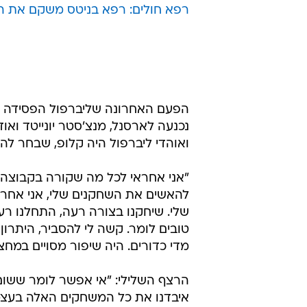
גדולה אחרי ניצחון ליגה מרשים על 
שלושה מחזורי ליגה ללא ניצחון (שה
גביע הליגה והיום (שבת) הגיע השיא 
המשנה, שהעמיקה את המשבר בקבוצ
עוד בנושא:
גביע אנגלי: ליברפול הודחה במפתיע לאחר ה
רפא חולים: רפא בניטס משקם את הק
נכנעה לארסנל, מנצ'סטר יונייטד וא
ואוהדי ליברפול היה קלופ, שבחר ל