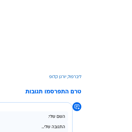
"אני אחראי לכל מה שקורה בקבוצה, 
להאשים את השחקנים שלי, אני אחר
שלי. שיחקנו בצורה רעה, התחלנו רע 
טובים לומר. קשה לי להסביר, היתרון 
מדי כדורים. היה שיפור מסויים במחצי
הרצף השלילי: "אי אפשר לומר ששום
איבדנו את כל המשחקים האלה בעצמנ