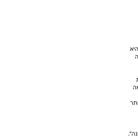
ר את
 של
ים בבית הייתה בספטמבר 2012, אז היא
ה