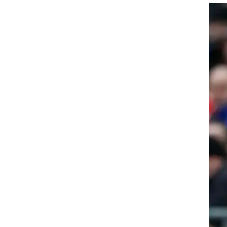
ט1
מחוץ לקווים
4-4-2
משרד החוץ
רץ על הקווים
ספורט בחקירה
סוגרים שנה
מונדיאל 2014
בראש ובראשונה
אליפות אפריקה 2015
יורו צעירות 2013
לונדון 2012
יורו 2012