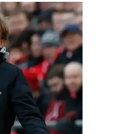
רשות להאשים
מערכת וואלה ספורט
28.1.2017 / 14:50
השבוע המסויט של ליברפול נמשך
ששוב ספג ביקורת על ההרכב, הס
דברים טובים להגיד ביום כזה"