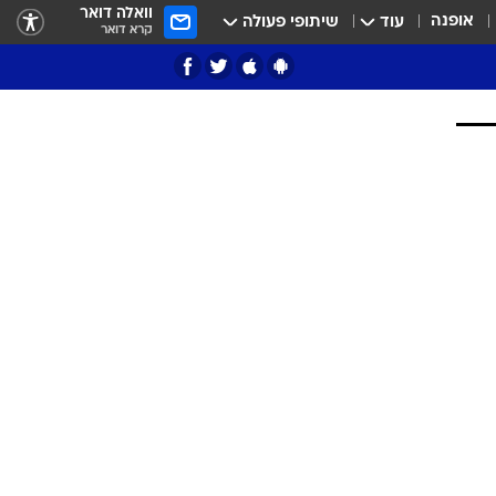
וואלה דואר
אופנה
עוד
שיתופי פעולה
קרא דואר
ציון 3
דאבל דריבל
י