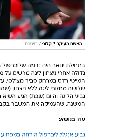
/
האשם העיקרי? קלופ
רויטרס
בתחילת ינואר היה נדמה שליברפול ב