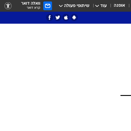
וואלה דואר
אופנה
עוד
שיתופי פעולה
קרא דואר
ציון 3
דאבל דריבל
י