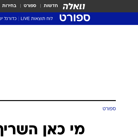
חדשות
ספורט
בחירות
ספורט
לוח תוצאות LIVE
כדורגל יש
ליגת העל Winner
סטט' ליגת
גביע המדי
גביע הטוט
שגרירים
נבחרות י
ליגה לאומ
ליגה א'
ספורט
מי כאן השרי