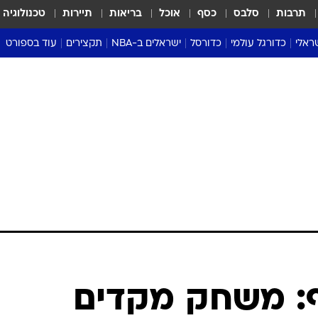
תרבות
סלבס
כסף
אוכל
בריאות
תיירות
טכנולוגיה
ראלי
כדורגל עולמי
כדורסל
ישראלים ב-NBA
תקצירים
עוד בספורט
ליגה אנגלית
ליגת העל
דני אבדיה
מונדיאל 2026
 העל
ליגה ספרדית
דאבל דריבל
NBA
נה
ליגה איטלקית
יורוליג וכדורסל אירופי
טבלאות
ו
ליגה גרמנית
ליגה לאומית
פודקאסטים
ליגה צרפתית
נבחרות ישראל בכדורסל
מסכמים מחזור
שראל
ליגת האלופות
כדורסל נשים
אבא של שבת
ית
הליגה האירופית
מעל הטבעת
דרום אמריקה
סערה בממלכה
טניס
טראש טוק
ספורט אמריקא
ף: משחק מקדים
פוקר