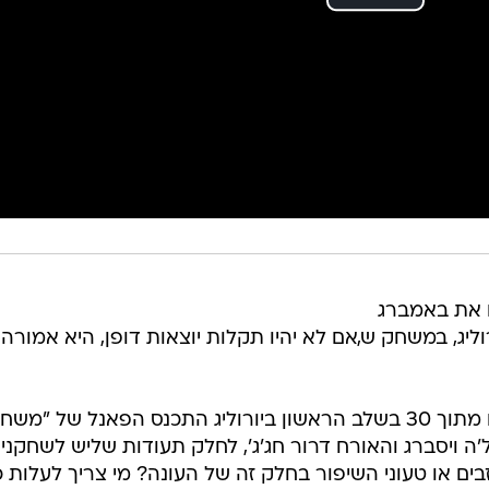
 תארח את באמברג
ת במסגרת המחזור ה-11 ביורוליג, במשחק ש,אם לא יהיו תקלות יוצאות דופן, היא אמורה
עם סיום עשרת המחזורים הראשונים מתוך 30 בשלב הראשון ביורוליג התכנס הפאנל של "מש
ל'ה ויסברג והאורח דרור חג'ג', לחלק תעודות שליש לשחקני
בים או טעוני השיפור בחלק זה של העונה? מי צריך לעלות 