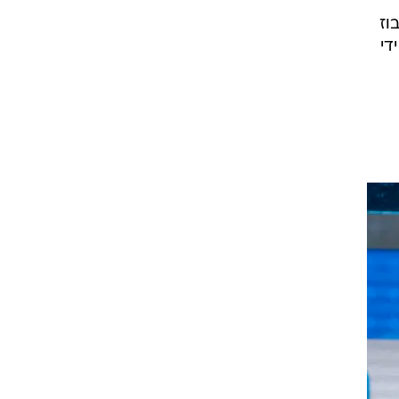
וז
די