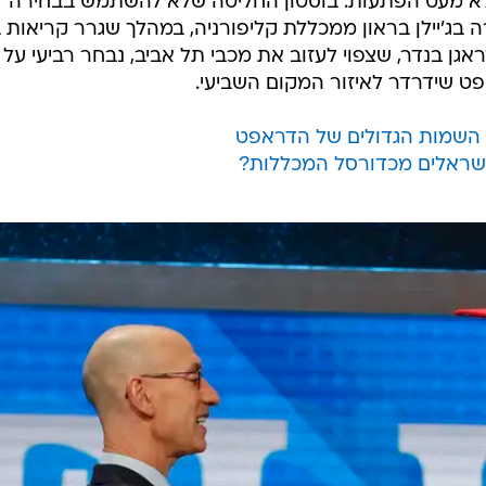
עו לא מעט הפתעות. בוסטון החליטה שלא להשתמש בבחירה
 בג'יילן בראון ממכללת קליפורניה, במהלך שגרר קריאות ב
אגן בנדר, שצפוי לעזוב את מכבי תל אביב, נבחר רביעי על י
ט שידרדר לאיזור המקום השביעי.
ת השמות הגדולים של הדראפט
ישראלים מכדורסל המכללות?