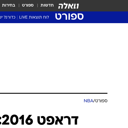
חדשות
ספורט
בחירות
ספורט
לוח תוצאות LIVE
כדורגל יש
ליגת העל Winner
סטט' ליגת
גביע המדי
גביע הטוט
שגרירים
נבחרות י
ליגה לאומ
ליגה א'
ספורט
/
NBA
ד