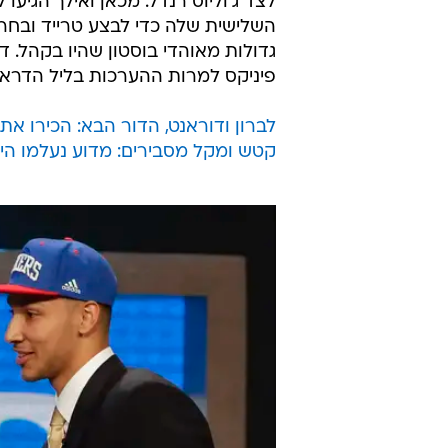
לצד ג'וליוס רנדל. מכאן ואילך הגי
השלישית שלה כדי לבצע טרייד ובחרה
גדולות מאוהדי בוסטון שהיו בקהל. דר
פיניקס למרות ההערכות בליל הדראפ
לברון ודוראנט, הדור הבא: הכירו א
קטש ומקל מסבירים: מדוע נעלמו ה