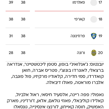
17
פאלרמו
38
39
18
קארפי
38
38
19
פרוזינונה
38
31
20
ורונה
38
28
יובנטוס: ג'אנלואיג'י בופון, סטפן ליכטשטיינר, אנדראה
ברצאלי, לאונרדו בונוצ'י, פטריס אברה, חואן
קואדרדו, סמי חדירה, קלאודיו מרקיזיו, פול פוגבה,
אלברו מוראטה, פאולו דיבאלה.
נאפולי: פפה ריינה, אלסעיד חיסאי, ראול אלביול,
קאלידו קוליבאלי, פאוזי גולאם, אלאן, ז'ורז'יניו, מארק
האמשיק, חוסה קאייחון, לורנצו אינסינייה, גונסאלו