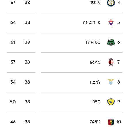
4
אינטר
38
67
5
פיורנטינה
38
64
6
ססואולו
38
61
7
מילאן
38
57
8
לאציו
38
54
9
קייבו
38
50
10
גנואה
38
46