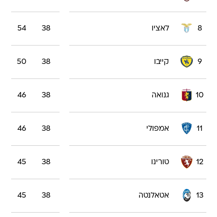
8
לאציו
38
54
9
קייבו
38
50
10
גנואה
38
46
11
אמפולי
38
46
12
טורינו
38
45
13
אטאלנטה
38
45