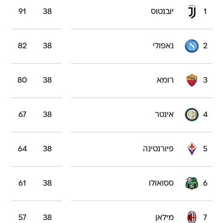
1
יובנטוס
38
91
2
נאפולי
38
82
3
רומא
38
80
4
אינטר
38
67
5
פיורנטינה
38
64
6
ססואולו
38
61
7
מילאן
38
57