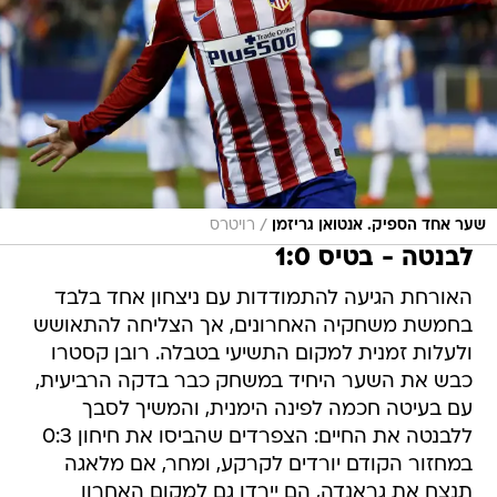
/
שער אחד הספיק. אנטואן גריזמן
רויטרס
לבנטה - בטיס 1:0
האורחת הגיעה להתמודדות עם ניצחון אחד בלבד
בחמשת משחקיה האחרונים, אך הצליחה להתאושש
ולעלות זמנית למקום התשיעי בטבלה. רובן קסטרו
כבש את השער היחיד במשחק כבר בדקה הרביעית,
עם בעיטה חכמה לפינה הימנית, והמשיך לסבך
ללבנטה את החיים: הצפרדים שהביסו את חיחון 0:3
במחזור הקודם יורדים לקרקע, ומחר, אם מלאגה
תנצח את גראנדה, הם יירדו גם למקום האחרון