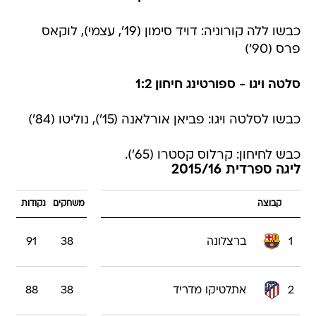
כבשו ללה קורוניה: דויד סימון (19', עצמי), לוקאס
פרס (90')
סלטה ויגו - ספורטינג חיחון 1:2
כבשו לסלטה ויגו: פביאן אורלאנה (15'), נוליטו (84')
כבש לחיחון: קרלוס קסטרו (65').
ליגה ספרדית 2015/16
קבוצה
משחקים
נקודות
1
ברצלונה
38
91
2
אתלטיקו מדריד
38
88