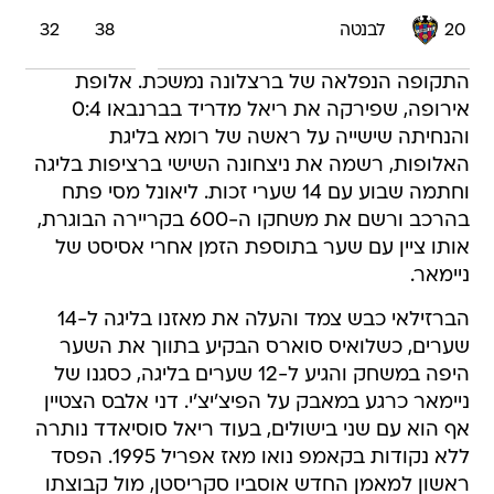
20
לבנטה
38
32
התקופה הנפלאה של ברצלונה נמשכת. אלופת
אירופה, שפירקה את ריאל מדריד בברנבאו 0:4
והנחיתה שישייה על ראשה של רומא בליגת
האלופות, רשמה את ניצחונה השישי ברציפות בליגה
וחתמה שבוע עם 14 שערי זכות. ליאונל מסי פתח
בהרכב ורשם את משחקו ה-600 בקריירה הבוגרת,
אותו ציין עם שער בתוספת הזמן אחרי אסיסט של
ניימאר.
הברזילאי כבש צמד והעלה את מאזנו בליגה ל-14
שערים, כשלואיס סוארס הבקיע בתווך את השער
היפה במשחק והגיע ל-12 שערים בליגה, כסגנו של
ניימאר כרגע במאבק על הפיצ'יצ'י. דני אלבס הצטיין
אף הוא עם שני בישולים, בעוד ריאל סוסיאדד נותרה
ללא נקודות בקאמפ נואו מאז אפריל 1995. הפסד
ראשון למאמן החדש אוסביו סקריסטן, מול קבוצתו