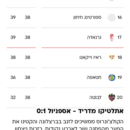
16
ספורטינג חיחון
38
39
17
גרנאדה
38
39
18
ראיו וייקאנו
38
38
19
חטאפה
38
36
20
לבנטה
38
32
אתלטיקו מדריד - אספניול 0:1
הקולצ'ונרוס ממשיכים לזנב בברצלונה והקטינו את
הפער מהפסגה שוב לארבע נקודות, בזכות ניצחון