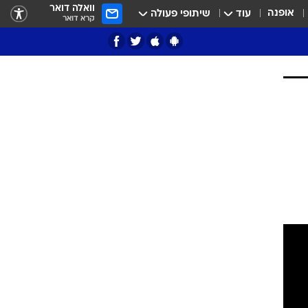
וואלה דואר
אופנה
עוד
שיתופי פעולה
קרא דואר
ציון 3
דאבל דריבל
י