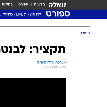
חדשות
ספורט
בחירות
ספורט
לוח תוצאות LIVE
כדורגל יש
ליגת העל Winner
סטט' ליגת
ספורט
גביע המדי
גביע הטוט
תקציר: לבנטה -
שגרירים
נבחרות י
מערכת וואלה ספורט
ליגה לאומ
27.11.2015 / 21:51
ליגה א'