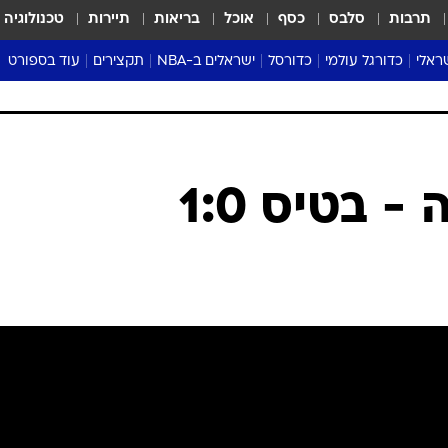
תרבות
סלבס
כסף
אוכל
בריאות
תיירות
טכנולוגיה
ראלי
כדורגל עולמי
כדורסל
ישראלים ב-NBA
תקצירים
עוד בספורט
ליגה אנגלית
ליגת העל
דני אבדיה
מונדיאל 2026
 העל
ליגה ספרדית
דאבל דריבל
NBA
נה
ליגה איטלקית
יורוליג וכדורסל אירופי
טבלאות
ו
ליגה גרמנית
ליגה לאומית
פודקאסטים
 בטיס 1:0
ליגה צרפתית
נבחרות ישראל בכדורסל
מסכמים מחזור
שראל
ליגת האלופות
כדורסל נשים
אבא של שבת
ית
הליגה האירופית
מעל הטבעת
דרום אמריקה
סערה בממלכה
טניס
טראש טוק
ספורט אמריקא
פוקר