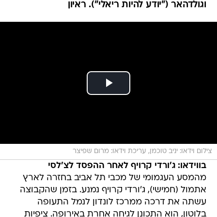
וגולדהאר ("יודע להיות ריאלי"). ראיון
צילום וידאו: יניב טוכמן, עריכת וידאו: מרום שפיצר
בווידאו: ג'ורדי קרויף לאחר ההפסד לצ'לסי
מהמסע העגמומי של מכבי תל אביב בחזרה לארץ
אתמול (חמישי), ג'ורדי קרויף נמנע. בזמן שהקבוצה
עשתה את דרכה ממרכז לונדון לנמל התעופה
בלוטון, הוא התכונן לגיחה אחרת באירופה. ציפיות