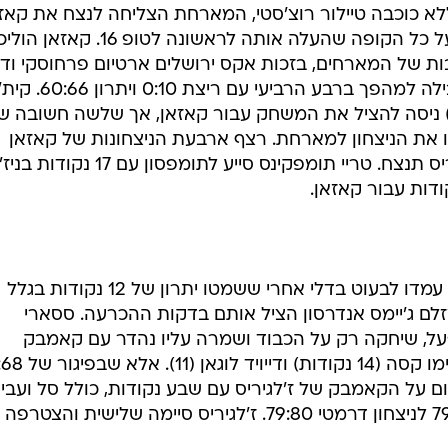
לא כוכבה טיילור רוצ'סטי, המארחת הצליחה לנצח את קאז
בפעם השלישית העונה, ועוד בקרב על כל הקופה שהעלה אותה לראשונה לטופ 16. קא
הבות של המארחים, בזכות אקס ירושלים ארטיום פרחוסקי ודיז
תומפסון (23 נקודות בסך הכול), הובילה למהפך ברבע הרביעי עם ריצת 0:10 ויתרון 60:66. 
קודות ו-10 ריבאונדים) ניסה להציל את המשחק עבור קאזאן, אך שלשה חשובה 
קו את הניצחון למארחת. רצף ארבעת הניצחונות של קאזאן
נעצר, והיא תודח מהמפעל אם ז'לגיריס תנצח. טריי תומפקינס סייע לתומפסון עם 17 נקו
דרמה אדירה בקובנה. הליטאים כבר עמדו לבעוט בדלי אחרי ששמטו יתרון של 12 נקודות בגלל
לם ג'יימס אנדרסון הציל אותם בדקות ההכרעה. ססארי
ל, שיחקה רק על הכבוד ושמרה עליו נהדר עם קאמבק
 על הקאמבק של ז'לגיריס עם שבע נקודות, כולל סל ועבי
שלוש שניות לסיום, שהפכו פיגור 79:77 לניצחון דרמטי 79:80. ז'לגיריס סיימה שלישית והצטרפה