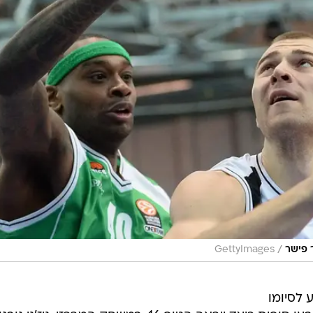
/
ר פישר
GettyImages
 לסיומו