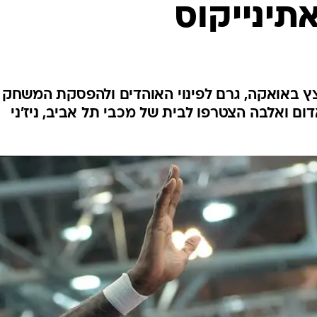
תינייקוס
ענפים נוספים
לוח שידורים
החידה של ספור
ארכיון מדורים
כתבו לנו
ץ באואקה, גרם לפינוי האוהדים ולהפסקת המשחק
דום ואלבה הצטרפו לבית של מכבי תל אביב, ניז'ני