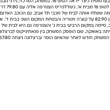
הערב (שישי) עם שישה משחקים שקבעו סופית כיצד ייראה הטופ 16. במשחק המרכזי, ניז'נ
הפתיעה עם 74:78 על קאזאן ועלתה לטופ 16 מבי
ה ששלח אותה לבית של מכבי תל אביב. גם הכוכב האדום
תהיה בבית של הצהובים, אחרי ניצחון 82:90 על קוצ'ה ויטוריה והבטחת המקום השני בבית ד'
 לצדביטה זאגרב, סיימה במקום הרביעי בבית ג' והצטרפה גם היא לבית של
ייתה באואקה, שם הופסק המשחק בין פנאתינייקוס לברצלונ
חק חודש לאחר שהאיום הוסר וברצלונה ניצחה 67:80.