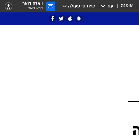
וואלה דואר
אופנה
עוד
שיתופי פעולה
קרא דואר
ציון 3
דאבל דריבל
י