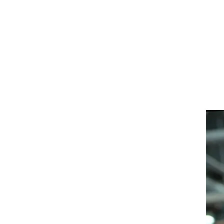
ט1
מחוץ לקווים
4-4-2
משרד החוץ
רץ על הקווים
ספורט בחקירה
סוגרים שנה
מונדיאל 2014
בראש ובראשונה
אליפות אפריקה 2015
יורו צעירות 2013
לונדון 2012
יורו 2012