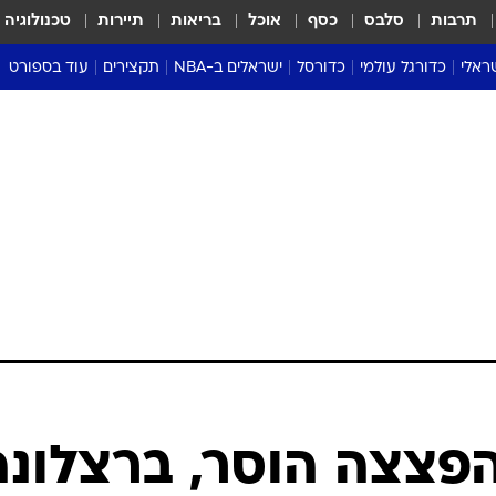
תרבות
סלבס
כסף
אוכל
בריאות
תיירות
טכנולוגיה
ראלי
כדורגל עולמי
כדורסל
ישראלים ב-NBA
תקצירים
עוד בספורט
ליגה אנגלית
ליגת העל
דני אבדיה
מונדיאל 2026
 העל
ליגה ספרדית
דאבל דריבל
NBA
נה
ליגה איטלקית
יורוליג וכדורסל אירופי
טבלאות
ו
ליגה גרמנית
ליגה לאומית
פודקאסטים
ליגה צרפתית
נבחרות ישראל בכדורסל
מסכמים מחזור
שראל
ליגת האלופות
כדורסל נשים
אבא של שבת
ית
הליגה האירופית
מעל הטבעת
דרום אמריקה
סערה בממלכה
טניס
טראש טוק
ספורט אמריקא
 הפצצה הוסר, ברצלונה
פוקר