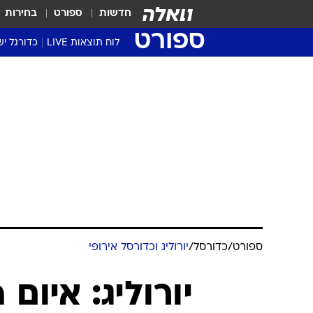
חדשות
ספורט
בחירות
ספורט
לוח תוצאות LIVE
כדורגל יש
ליגת העל Winner
סטט' ליגת
גביע המדי
גביע הטוט
שגרירים
נבחרות י
ליגה לאומ
ליגה א'
ספורט
/
כדורסל
/
יורוליג וכדורסל אירופי
יורוליג: איום