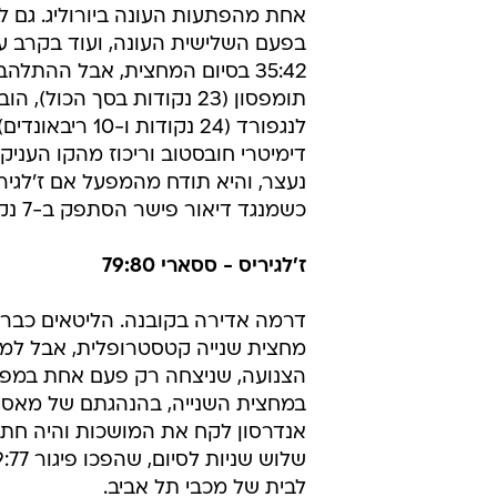
אחת מהפתעות העונה ביורוליג. גם ל
35:42 בסיום המחצית, אבל ההתל
לנגפורד (24 נ
דימיטרי חובסטוב וריכוז מהקו העני
כשמנגד דיאור פישר הסתפק ב-7 נקודות עבור קאזאן.
ז'לגיריס - ססארי 79:80
מחצית שנייה קטסטרופלית, אבל למז
הצנועה, שניצחה רק פעם אחת במפע
אנדרסון לקח את המושכות והיה חתום
לבית של מכבי תל אביב.