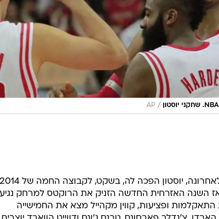
/
AP
חונות ו-4 הפסדים מאז השנה האזרחית החדשה הזניק את הרוקטס למרחק נגיע
 התאקלמות ופציעות, קווין מקהייל מצא את החמישייה
ארדן, צ'נדלר פארסונס, טרנס ג'ונס ודווייט הווארד יוצרים