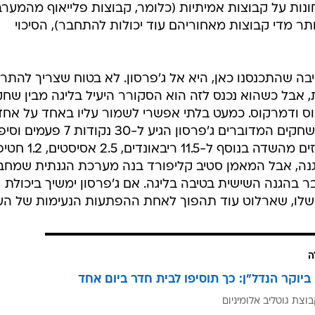
נות על קבוצות אמיתיות (כלומר, קבוצות פלייאוף מהמערב
ותר מדי קבוצות מאחוריהם עוד יכולות להתחבר), הסיכוי
ה שהתכנסנו כאן, היא אל ג'פרסון. לא בטוח שצריך להתר
, אבל כשהוא נכנס לזה הוא הסקורר היעיל בליגה מבין שחק
וס ודמרקוס. כמעט בלתי אפשרי לשמור עליו באחד על אחד
כשהוא בא לעבודה בפוסט. ב-15 המשחקים המדוברים ג'פרסון הגיע ל-30 נקודות 7 
ממוצעים של 26.4 נקודות ב-55 אחוזים מהשדה בנוסף ל-11.5 ר
 בהגנה, אבל המאמן סטיב קליפורד בנה מערכת הגנתית שמחב
 בהגנה השישית בטיבה בליגה. אם ג'פרסון ימשיך ביכולת
שלו, שארלוט עוד תהפוך לאחת ההפתעות הנעימות של העו
ה
ביוקר הנדל"ן: כך תוסיפו לבית חדר ביום אחד
וצת גוטליב אלומיניום