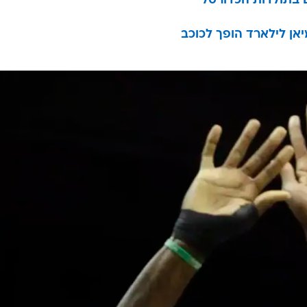
 בתולדות הכדורסל
יאן לילארד הופך לכוכב