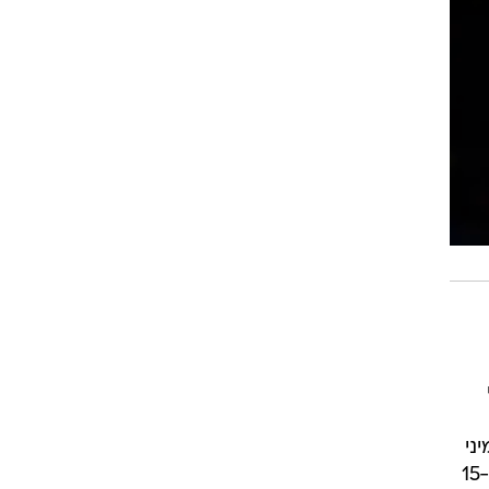
ני
במזרח העלוב והצליחה אפילו להשתפר בתקופה בה קמבה ווקר היה פצוע. החתולות ניצחו 8 מ-15