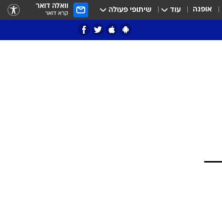
וואלה דואר
אופנה
עוד
שיתופי פעולה
קרא דואר
ציון 3
דאבל דריבל
י