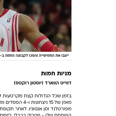
ייצבו את החמישייה והפכו לקבוצה החמה ב-NBA. שחקני יוסטון
מניות חמות
דווייט הווארד (יוסטון רוקטס)
מאזן של 15 ניצ
מפורטלנד וסן אנטוניו. לאחר תקופת
הפותחת שלו - פטריק בברלי, ג'יימס ה