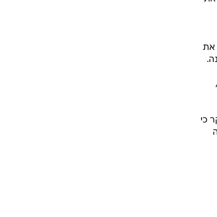
דיף את
ה.
בעיקר כי
ה