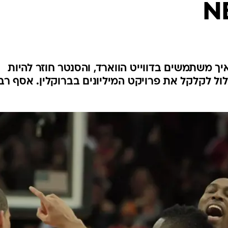
ענפים נוספים
לוח שידורים
החידה של ספור
ארכיון מדורים
כתבו לנו
איך משתמשים בדווייט הווארד, והסנטר חוזר להיות
ול לקלקל את פרויקט המיליונים בברוקלין. אסף רב