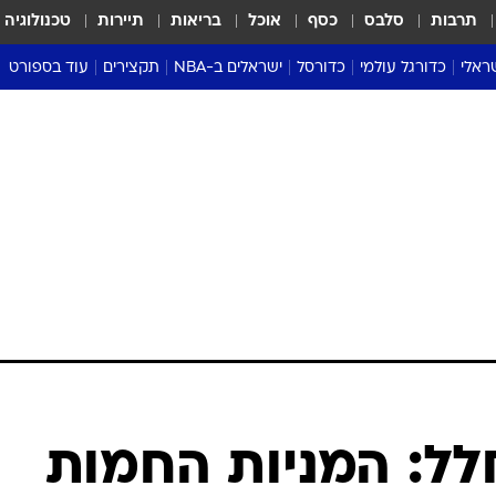
תרבות
סלבס
כסף
אוכל
בריאות
תיירות
טכנולוגיה
ראלי
כדורגל עולמי
כדורסל
ישראלים ב-NBA
תקצירים
עוד בספורט
ליגה אנגלית
ליגת העל
דני אבדיה
מונדיאל 2026
 העל
ליגה ספרדית
דאבל דריבל
NBA
נה
ליגה איטלקית
יורוליג וכדורסל אירופי
טבלאות
ו
ליגה גרמנית
ליגה לאומית
פודקאסטים
ליגה צרפתית
נבחרות ישראל בכדורסל
מסכמים מחזור
שראל
ליגת האלופות
כדורסל נשים
אבא של שבת
ית
הליגה האירופית
מעל הטבעת
דרום אמריקה
סערה בממלכה
טניס
טראש טוק
ספורט אמריקא
ל: המניות החמות
פוקר