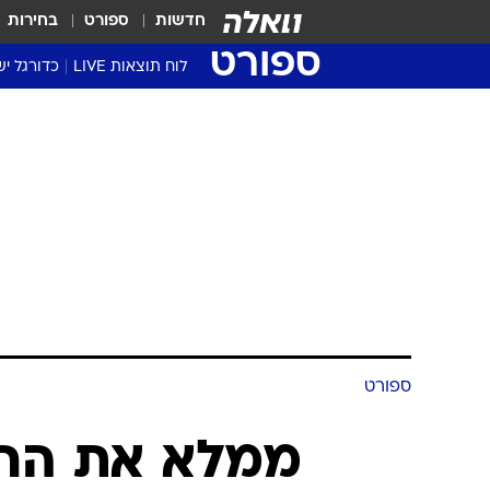
חדשות
ספורט
בחירות
ספורט
לוח תוצאות LIVE
כדורגל יש
ליגת העל Winner
סטט' ליגת
גביע המדי
גביע הטוט
שגרירים
נבחרות י
ליגה לאומ
ליגה א'
ספורט
ממלא את החל