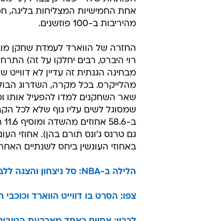
מהיריבות ב-100 פוזשנים.
רוי היברט, רבים יחלקו על זה) הת
מבחינה הגנתית זה עדיין לא דווייט
מהלייקרס. בכל מקרה, השדרוג הבול
שאר השחקנים למדו להפעיל אותו ו
גם טרנס ג'ונס תורם בהן). אחוזי העו
באחוזי העונשין ביחס לשנתיים האחרו
הלילה ב-NBA: סל ניצחון והצגה ללברון, ניצחון שביעי רצוף ליוסטון
צפו: הסרט בו דווייט הווארד וכוכבי ה-NBA מצילים את האנוש