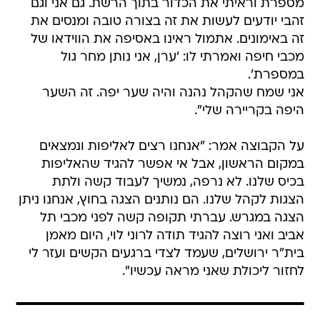
מספרת וראיתי את הכדור בתוך הרשת. גם אני וגם
זהבי יודעים לעשות את זה בצורה טובה ומנסים את
זה באימונים. אתמול ראינו באסיפה את הווידאו של
מכבי חיפה ואמרתי לו: 'ערן, אני נותן מחר גול
במספרת'.
אני שמח שהקהל נהנה והיה שער יפה. זה השער
היפה בקריירה שלי".
על הקבוצה אמר: "אנחנו רצים לאליפות ונמצאים
במקום הראשון, אבל אי אפשר להגיד שהאליפות
בכיס שלנו. לא נרפה, נמשיך לעבוד קשה ולתת
הצגות לקהל שלנו. הם נותנים הצגה בחוץ, אנחנו ניתן
הצגה במגרש. עברתי תקופה קשה לפני מכבי תל
אביב ואני רוצה להגיד תודה לרוני לוי, היום מאמן
בית"ר ירושלים, שעמד לצדי ברגעים הקשים ועזר לי
לחזור ליכולת שאני מראה עכשיו".