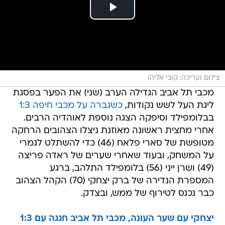
צילום ועריכה: קובי אליהו
מכבי תל אביב הגדילה הערב (שני) את הפער בפסגת
ליגת העל לשש נקודות,
כשגברה על מכבי חיפה 1:3
בבלומפילד וסיפקה הצגה נוספת לאוהדיה הרבים.
אחרי מחצית ראשונה מאוזנת ניצלו הצהובים הרחקה
מטופשת של סארי פלאח (46) כדי להשתלט לגמרי
על המשחק, ובעוד שאחרי שערים של ראדה פריצה
(49) ושרן ייני (56) בלומפילד התלהב, ברגע
המספרת הנדירה של ברק יצחקי (70) הקהל הצהוב
כבר נכנס לטירוף של ממש, ובצדק.
יצחקי עם שער העונה, מכבי תל אביב חגגה עם 1:3