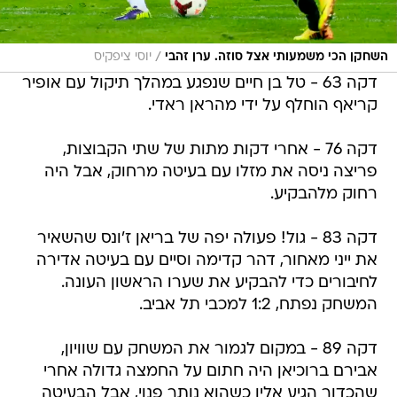
/
השחקן הכי משמעותי אצל סוזה. ערן זהבי
יוסי ציפקיס
דקה 63 - טל בן חיים שנפגע במהלך תיקול עם אופיר
קריאף הוחלף על ידי מהראן ראדי.
דקה 76 - אחרי דקות מתות של שתי הקבוצות,
פריצה ניסה את מזלו עם בעיטה מרחוק, אבל היה
רחוק מלהבקיע.
דקה 83 - גול! פעולה יפה של בריאן ז'ונס שהשאיר
את ייני מאחור, דהר קדימה וסיים עם בעיטה אדירה
לחיבורים כדי להבקיע את שערו הראשון העונה.
המשחק נפתח, 1:2 למכבי תל אביב.
דקה 89 - במקום לגמור את המשחק עם שוויון,
אבירם ברוכיאן היה חתום על החמצה גדולה אחרי
שהכדור הגיע אליו כשהוא נותר פנוי, אבל הבעיטה