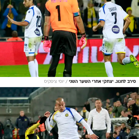
/
סירב לחגוג. יצחקי אחרי השער השני
יוסי ציפקיס