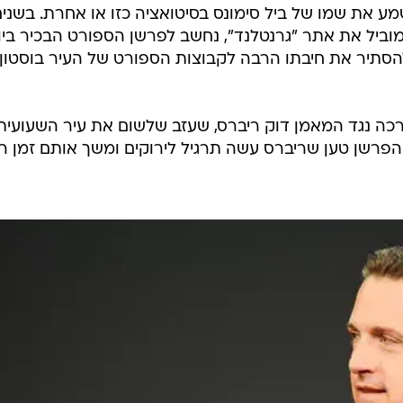
ע את שמו של ביל סימונס בסיטואציה כזו או אחרת. בשני
רונות סימונס, שצמח ב-ESPN ומוביל את אתר "גרנטלנד", נחשב לפרשן הספורט הבכיר ב
להסתיר את חיבתו הרבה לקבוצות הספורט של העיר בוסטון
כה נגד המאמן דוק ריברס, שעזב שלשום את עיר השעועית
הפרשן טען שריברס עשה תרגיל לירוקים ומשך אותם זמן ר