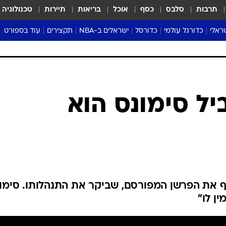
תרבות
סלבס
כסף
אוכל
בריאות
תיירות
טכנולוגיה
ראלי
כדורגל עולמי
כדורסל
ישראלים ב-NBA
תקצירים
עוד בספורט
ליגה אנגלית
ליגת העל
דני אבדיה
מונדיאל 2026
 העל
ליגה ספרדית
דאבל דריבל
NBA
נה
ליגה איטלקית
יורוליג וכדורסל אירופי
טבלאות
ו
ליגה גרמנית
ליגה לאומית
פודקאסטים
ליגה צרפתית
נבחרות ישראל בכדורסל
מסכמים מחזור
שראל
ליגת האלופות
כדורסל נשים
אבא של שבת
ית
הליגה האירופית
מעל הטבעת
דרום אמריקה
סערה בממלכה
טניס
טראש טוק
ספורט אמריקא
יל סימונס הוא
פוקר