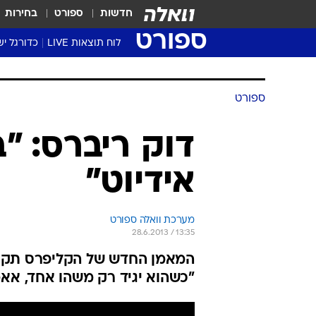
חדשות
ספורט
בחירות
ספורט
לוח תוצאות LIVE
כדורגל יש
ליגת העל Winner
סטט' ליגת
גביע המדי
גביע הטוט
שגרירים
נבחרות י
ליגה לאומ
ליגה א'
ספורט
דוק ריברס: "ב