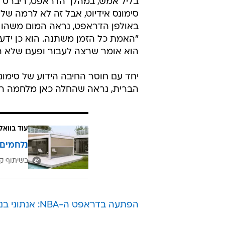
/
הבלגן רק מתחיל. סימונס
ages, Rob Loud
בליל אמש, במהלך הדראפט, ריברס הת
סימונס אידיוט, אבל זה לא לרמה שלי
באולפן הדראפט, נראה המום משהו 
"האמת כל הזמן משתנה. הוא כן ידע 
הוא אומר שרצה לעבור ופעם שלא רצה
יחד עם חוסר החיבה הידוע של סימונ
הברית, נראה שהחלה כאן מלחמה רצינית 