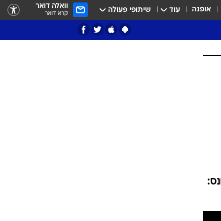
וואלה דואר
אופנה
עוד
שיתופי פעולה
קרא דואר
ציון 3
דאבל דריבל
י