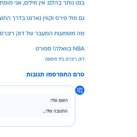
עוד בוואל
נלחמים 
בשיתוף קב
הפתעה בדראפט ה-NBA: אנתוני בנט נבחר ראשון
בנט נותר בהלם: אין מילים, אני מופתע
גם פול פירס וקווין גארנט בדרך החו
מה משמעות המעבר של דוק ריברס 
NBA בוואלה! ספורט
דוק ריברס
ביל סימונס