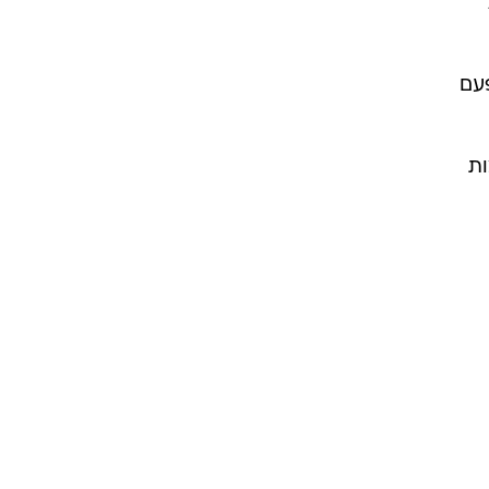
פעם
ות