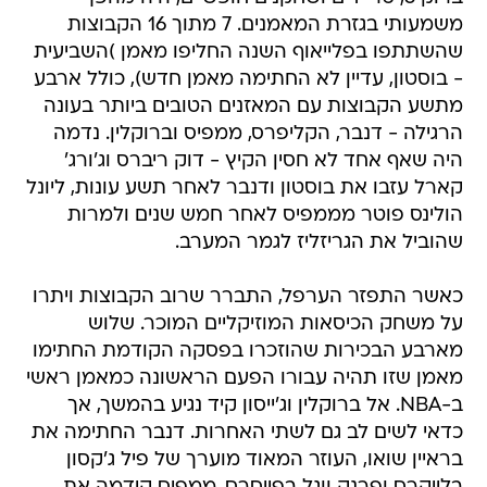
משמעותי בגזרת המאמנים. 7 מתוך 16 הקבוצות
שהשתתפו בפלייאוף השנה החליפו מאמן )השביעית
- בוסטון, עדיין לא החתימה מאמן חדש), כולל ארבע
מתשע הקבוצות עם המאזנים הטובים ביותר בעונה
הרגילה - דנבר, הקליפרס, ממפיס וברוקלין. נדמה
היה שאף אחד לא חסין הקיץ - דוק ריברס וג'ורג'
קארל עזבו את בוסטון ודנבר לאחר תשע עונות, ליונל
הולינס פוטר מממפיס לאחר חמש שנים ולמרות
שהוביל את הגריזליז לגמר המערב.
כאשר התפזר הערפל, התברר שרוב הקבוצות ויתרו
על משחק הכיסאות המוזיקליים המוכר. שלוש
מארבע הבכירות שהוזכרו בפסקה הקודמת החתימו
מאמן שזו תהיה עבורו הפעם הראשונה כמאמן ראשי
ב-NBA. אל ברוקלין וג'ייסון קיד נגיע בהמשך, אך
כדאי לשים לב גם לשתי האחרות. דנבר החתימה את
בראיין שואו, העוזר המאוד מוערך של פיל ג'קסון