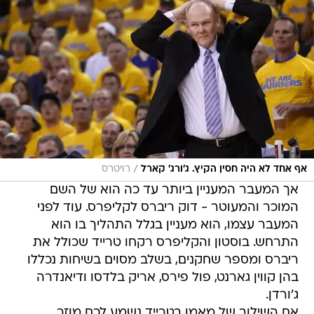
/
אף אחד לא היה חסין הקיץ. ג'ורג' קארל
רויטרס
אך המעבר המעניין ביותר עד כה הוא של השם
המוכר והמעוטר - דוק ריברס לקליפרס. עוד לפני
המעבר עצמו, הוא מעניין בגלל התהליך בו הוא
התרחש. בוסטון והקליפרס רקחו טרייד שכולל את
ריברס ומספר שחקנים, בשלב מסוים בשיחות נכללו
בהן קווין גארנט, פול פירס, אריק בלדסו ודיאנדרה
ג'ורדן.
אם השילוב של מאמן בטרייד נשמע לכם מוזר,