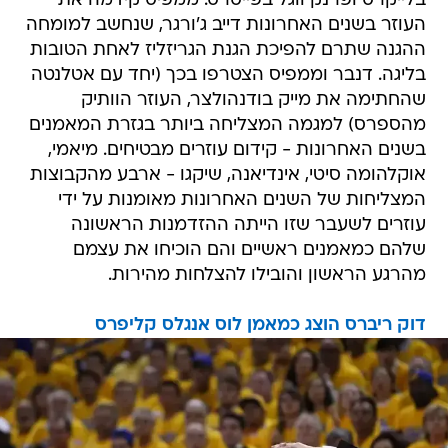
בלייקרס ופרנק ווגל בפייסרס. ממפיס קידמה את
העוזר בשנים האחרונות דייב ג'ורגר, שנחשב למומחה
ההגנה שתרם להפיכת הגנת הגריזליז לאחת הטובות
בליגה. דנבר וממפיס הצטרפו בכך (יחד עם אטלנטה
שהחתימה את מייק בודנהולצר, העוזר הוותיק
מהספרס) למגמה המצליחה ביותר בגזרת המאמנים
בשנים האחרונות - קידום עוזרים מבטיחים. מיאמי,
אוקלהומה סיטי, אינדיאנה, שיקגו - ארבע מהקבוצות
המצליחות של השנים האחרונות מאומנות על ידי
עוזרים לשעבר שזו הייתה ההזדמנות הראשונה
שלהם כמאמנים ראשיים והם הוכיחו את עצמם
מהרגע הראשון והובילו להצלחות מהירות.
דוק ריברס הוצג כמאמן לוס אנגלס קליפרס