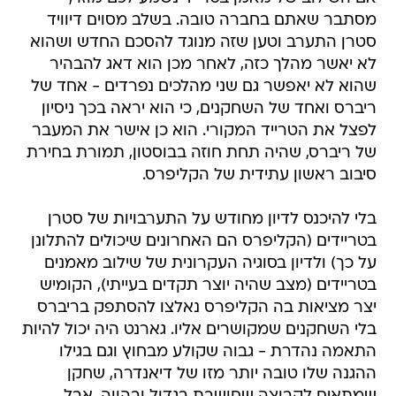
מסתבר שאתם בחברה טובה. בשלב מסוים דיוויד
סטרן התערב וטען שזה מנוגד להסכם החדש ושהוא
לא יאשר מהלך כזה, לאחר מכן הוא דאג להבהיר
שהוא לא יאפשר גם שני מהלכים נפרדים - אחד של
ריברס ואחד של השחקנים, כי הוא יראה בכך ניסיון
לפצל את הטרייד המקורי. הוא כן אישר את המעבר
של ריברס, שהיה תחת חוזה בבוסטון, תמורת בחירת
סיבוב ראשון עתידית של הקליפרס.
בלי להיכנס לדיון מחודש על התערבויות של סטרן
בטריידים (הקליפרס הם האחרונים שיכולים להתלונן
על כך) ולדיון בסוגיה העקרונית של שילוב מאמנים
בטריידים (מצב שהיה יוצר תקדים בעייתי), הקומיש
יצר מציאות בה הקליפרס נאלצו להסתפק בריברס
בלי השחקנים שמקושרים אליו. גארנט היה יכול להיות
התאמה נהדרת - גבוה שקולע מבחוץ וגם בגילו
ההגנה שלו טובה יותר מזו של דיאנדרה, שחקן