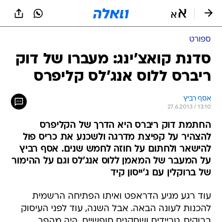
ספורט
סדנת קואצ'ינג: מעברו של דוק
ריברס ללוס אנג'לס קליפרס
אסף רביץ
27.6.2013 / 13:10
החתמת דוק ריברס היא הדרך של הקליפרס
להצהיר על קפיצת מדרגה ולשכנע את כריס פול
להישאר ולחתום על חוזה לחמש שנים. אסף רביץ
על המעבר של המאמן ללוס אנג'לס וגם על ההימור
של ברוקלין עם ג'ייסון קיד
עוד רגע מגיע הדראפט ואיתו הפתיחה הרשמית
להכנות לעונה הבאה. אבל השנה, עוד לפני העיסוק
ברוקיס, טריידים ושחקנים חופשיים, היה מהפך