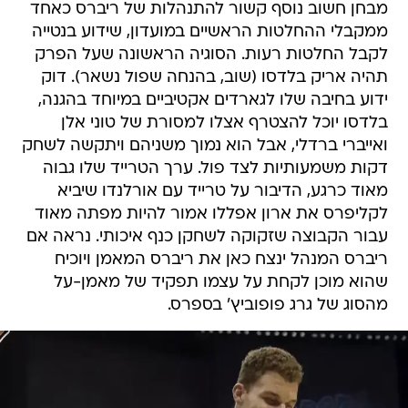
מבחן חשוב נוסף קשור להתנהלות של ריברס כאחד
ממקבלי ההחלטות הראשיים במועדון, שידוע בנטייה
לקבל החלטות רעות. הסוגיה הראשונה שעל הפרק
תהיה אריק בלדסו (שוב, בהנחה שפול נשאר). דוק
ידוע בחיבה שלו לגארדים אקטיביים במיוחד בהגנה,
בלדסו יוכל להצטרף אצלו למסורת של טוני אלן
ואייברי ברדלי, אבל הוא נמוך משניהם ויתקשה לשחק
דקות משמעותיות לצד פול. ערך הטרייד שלו גבוה
מאוד כרגע, הדיבור על טרייד עם אורלנדו שיביא
לקליפרס את ארון אפללו אמור להיות מפתה מאוד
עבור הקבוצה שזקוקה לשחקן כנף איכותי. נראה אם
ריברס המנהל ינצח כאן את ריברס המאמן ויוכיח
שהוא מוכן לקחת על עצמו תפקיד של מאמן-על
מהסוג של גרג פופוביץ' בספרס.