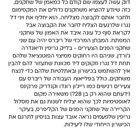
דוק עשה לעצמו שם קודם כל כמאמן של שחקנים,
כזה שיודע להוציא משחקנים גדולים את המקסימום
ולחבר אותם לקבוצה מצליחה. הוא יחליף את ויני דל
נגרו שלרגעים הצליח לחבר את הקבוצה אבל
לקראת סוף כל עונה איבד את האמון של שחקני
המפתח. המבחן המרכזי של ריברס יהיה עם שני
שחקני הפנים הצעירים - בלייק גריפין ודיאנדרה
ג'ורדן. שניהם היו רחוקים ממיצוי הפוטנציאל שלהם
תחת דל נגרו וזקוקים ליד מכוונת שתעזור להם להבין
איך להשתמש בכישרון ובאתלטיות שלהם כדי לנצח
משחקים, כולל בפלייאוף. העבודה של ריברס עם
צעירים רגישים כמו רייג'ון רונדו וקנדריק פרקינס
(ידעתם שהוא רק בן 28?) משאירה מקום
לאופטימיות לכך שהוא יצליח לשנות גם את מסלול
הקריירה של שחקני הפנים של הקליפרס, בעיקר
גריפין שלפעמים נראה אובד עצות בניסיון לתרגם את
הכישרון הייחודי שלו ליעילות.