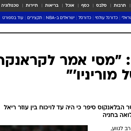
תרבות
סלבס
כסף
אוכל
בריאות
תיירות
טכנולוגיה
ראלי
כדורגל עולמי
כדורסל
ישראלים ב-NBA
תקצירים
עוד בספורט
ליגה אנגלית
ליגת העל
דני אבדיה
מונדיאל 2026
 העל
ליגה ספרדית
דאבל דריבל
NBA
נה
ליגה איטלקית
יורוליג וכדורסל אירופי
טבלאות
ו
ליגה גרמנית
ליגה לאומית
פודקאסטים
ליגה צרפתית
נבחרות ישראל בכדורסל
מסכמים מחזור
שראל
ליגת האלופות
כדורסל נשים
אבא של שבת
ית
הליגה האירופית
מעל הטבעת
דרום אמריקה
סערה בממלכה
טניס
טראש טוק
ספורט אמריקא
: "מסי אמר לקראנקה
פוקר