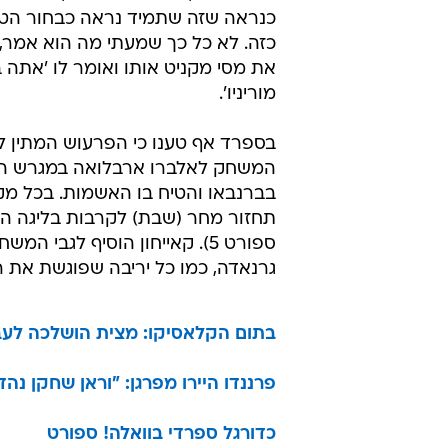
קשר ריאל מדריד חוסה קאייחון העיד 
דברים בין מסי לבין עוזר מאמן ריאל מ
קראנקה. מסי, שבמהלך המשחק הס
עם צ'אבי אלונסו ואלברו ארבלואה, ה
קראנקה מספר דברים, כך על פי קאייח
את זה, כי ירדתי מהמגרש מיד אחרי א
קראנקה. אולי זה נורמלי להיות עצבנ
משחק ולהגיד כל מיני דברים, אבל ל
בפני אשתו, כמו שמסי עשה, זה לא ד
כנראה שזה שתמיד נראה כבחור הט
כזה. לא כל כך שמעתי מה הוא אמר,
את מסי מקניט אותו ואומר לו 'אתה ב
מוריניו'.
בספרד אף טענו כי הפרעוש המתין 
המשחק לאלברו ארבלואה במגרש הח
בברנבאו והטיח בו האשמות. בכל מק