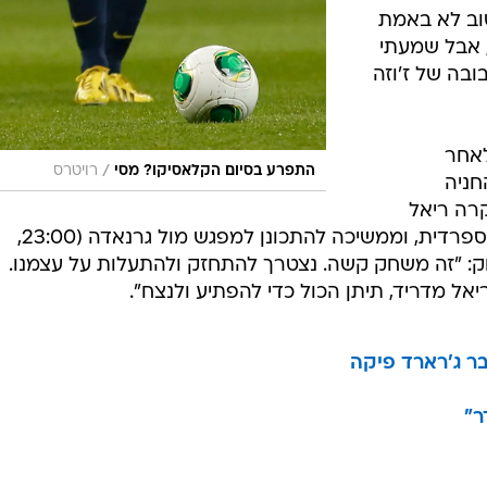
על חילופי
דריד, אייטור
פיק להתעמת
טיח בפניו של
ון. "ראיתי
ייטור
י לאחר
העליב מישהו
בר יפה.
וב לא באמת
 אבל שמעתי
ובה של ז'וזה
לאחר
/
התפרע בסיום הקלאסיקו? מסי
רויטרס
ניה
רה ריאל
תחזור מחר (שבת) לקרבות בליגה הספרדית, וממשיכה להתכונן למפגש מול גרנאדה (23:00,