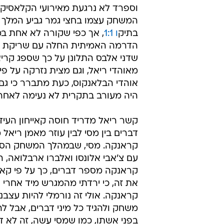
'אתה בובה של 
מערכת וואלה ספורט
1.2.2013 / 17:00
סדקים בתדמית המושלמת? קשר הב
לפרעוש, שאף התעמת עם ארבלו
הקרב בין ברצלונה לריאל מדריד מסר
וספרד לא נרגעת מאירועי הקלאסיקו 
המשחק עצמו בחצי גמר גביע המלך 
בתיק
ו 1:1
, אך כפי שקורה לא אחת במ
הדרמה האמיתית החלה עם שריקת ה
שדני אלבס התלונן על כך שספג קריא
מאוהדי ריאל, וגם מצית נזרקה על פיק
אוהדי הבלאנקוס, כעת מתברר כי גם 
היה מעורב בתקרית לא נעימה לאח