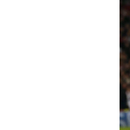
ט1
מחוץ לקווים
4-4-2
משרד החוץ
רץ על הקווים
ספורט בחקירה
סוגרים שנה
מונדיאל 2014
בראש ובראשונה
אליפות אפריקה 2015
יורו צעירות 2013
לונדון 2012
יורו 2012