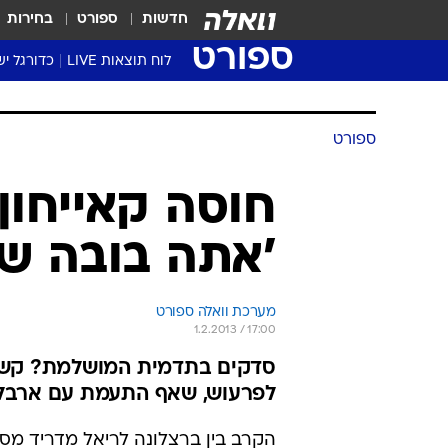
חדשות
ספורט
בחירות
ספורט
לוח תוצאות LIVE
כדורגל יש
ליגת העל Winner
סטט' ליגת
גביע המדי
גביע הטוט
שגרירים
נבחרות י
ליגה לאומ
ליגה א'
ספורט
חוסה קאייחון