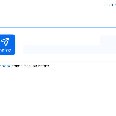
י המשחק: "זה משחק קשה. נצטרך להתחזק ולהתעלות על עצמנו.
אל מדריד, תיתן הכול כדי להפתיע ולנצח".
ר ג'רארד פיקה
ר"
ל מדריד