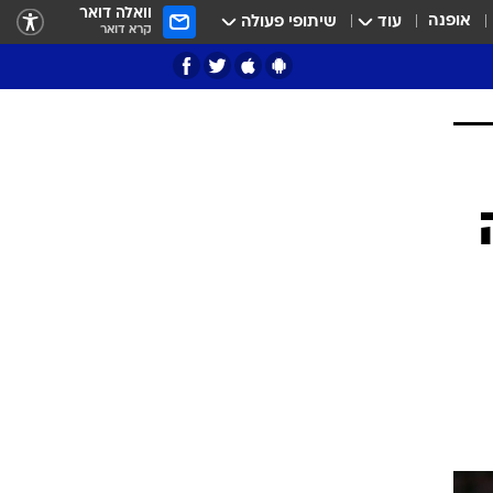
וואלה דואר
אופנה
עוד
שיתופי פעולה
קרא דואר
ציון 3
דאבל דריבל
י