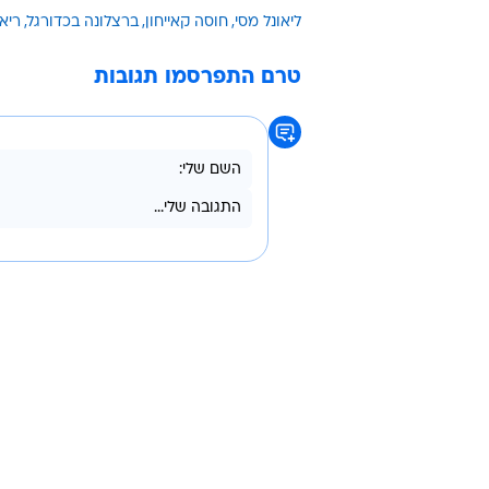
ספורט 5). קאייחון הוסיף לגב
גרנאדה, כמו כל יריבה שפוגשת את רי
בתום הקלאסיקו: מצית הושלכה לעב
פרננדו היירו מפרגן: "וראן שחקן נהד
כדורגל ספרדי בוואלה! ספורט
ליאונל מסי
חוסה קאייחון
ברצלונה בכדורגל
ריא
טרם התפרסמו תגובות