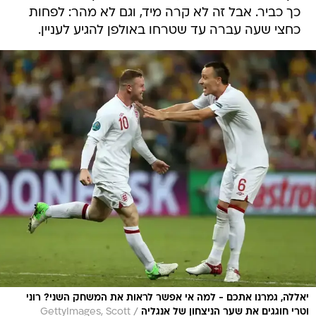
כך כביר. אבל זה לא קרה מיד, וגם לא מהר: לפחות
כחצי שעה עברה עד שטרחו באולפן להגיע לעניין.
יאללה, גמרנו אתכם - למה אי אפשר לראות את המשחק השני? רוני
/
וטרי חוגגים את שער הניצחון של אנגליה
GettyImages, Scott