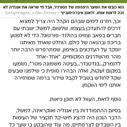
הוא כובש את השער היפהפה של הטורניר, אבל מי שראה את אנגליה לא
/
זכה לראות אותו. זלאטן איברהימוביץ'
GettyImages, Julian Finney
וכך, חזרנו לימים שבהם הקהל היה צריך למצוא
דרכים להתעדכן בעצמו. שלשום, למשל, ישבתי עם
חברים בפאב וצפינו בהולנד-פורטוגל. כדי לא לפגוע
בריכוז ובהנאה של כולם, הוחלט שאחד מאיתנו
יופקד על העדכונים באייפון, שמתרפרש הרבה יותר
מהר מהשדרנים המקומיים. "אחד-אחד
לדנמרק...בנדטנדר...בעיטה משמונה מטר", נשמעו
במקום זעקות, ואלה הבהירו סופית כי שילמנו שבעים
שקל לחודש בשביל לקבל שידור ברמה שמחזירה
אותנו לימי הווקמן.
נוסף לזאת, העוול לא תוקן כיאות.
בסיום ההתמודדות בין אנגליה ואוקראינה, למשל,
הדבר הנכון היה להציג חיש-קל תקציר של העימות
בין השבדים לצרפתיים, מה עוד שהובקע בו שער כל