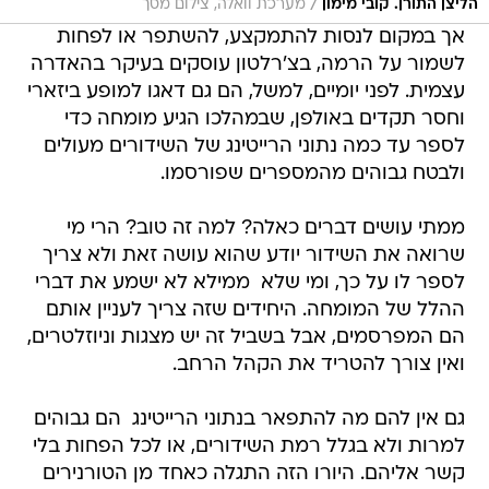
/
הליצן התורן. קובי מימון
מערכת וואלה, צילום מסך
אך במקום לנסות להתמקצע, להשתפר או לפחות
לשמור על הרמה, בצ'רלטון עוסקים בעיקר בהאדרה
עצמית. לפני יומיים, למשל, הם גם דאגו למופע ביזארי
וחסר תקדים באולפן, שבמהלכו הגיע מומחה כדי
לספר עד כמה נתוני הרייטינג של השידורים מעולים
ולבטח גבוהים מהמספרים שפורסמו.
ממתי עושים דברים כאלה? למה זה טוב? הרי מי
שרואה את השידור יודע שהוא עושה זאת ולא צריך
לספר לו על כך, ומי שלא  ממילא לא ישמע את דברי
ההלל של המומחה. היחידים שזה צריך לעניין אותם
הם המפרסמים, אבל בשביל זה יש מצגות וניוזלטרים,
ואין צורך להטריד את הקהל הרחב.
גם אין להם מה להתפאר בנתוני הרייטינג  הם גבוהים
למרות ולא בגלל רמת השידורים, או לכל הפחות בלי
קשר אליהם. היורו הזה התגלה כאחד מן הטורנירים