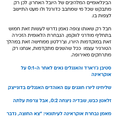
הבינלאומיים המלהיבים של היובל האחרון. לכן רק
מתבקש שכל מי שמחבב כדורגל ולו מעט התיישב
לצפות בו.
חבל רק שאותו צופה נאמן נדרש לעשות זאת חמוש
בתחליף מודרני לווקמן. הנבחרת הלאומית הזכירה
זאת במוקדמות היורו, וצ'רלטון ממחישה זאת במהלך
הטורניר עצמו  ככל שהשנים מתקדמות, אנחנו רק
מתרחקים מאירופה.
סטיבן ג'רארד והאנגלים גאים לאחר ה-0:1 על
אוקראינה
שליחינו ליורו חוגגים עם האוהדים האנגלים בדונייצק
זלאטן כבש, שבדיה ניצחה 0:2, אבל צרפת עלתה
מאמן נבחרת אוקראינה לעיתונאי: "צא החוצה, נדבר