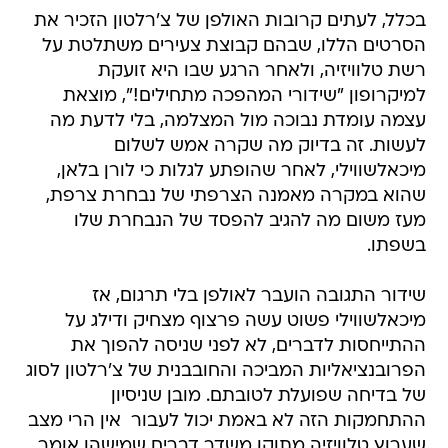
בכלל, לעתים קרובות האולפן של צ'רלטון הזכיר את
הסרטים הללו, שבהם קבוצת צעירים משתלטת על
רשת טלוויזיה, ולאחר הרגע שבו היא זועקת
למיקרופון "שידורי המהפכה מתחילים!", מוצאת
עצמה עומדת נבוכה מול המצלמה, בלי לדעת מה
לעשות. זה בדיוק מה שקרה אמש לשלום
מיכאלשווילי, לאחר שהופתע לגלות כי לורן בלאן,
שהוא במקרה מאמנה הצרפתי של נבחרת צרפת,
מעז משום מה להגיב להפסד של הנבחרת שלו
בשפתו.
שידור התגובה הועבר לאולפן בלי תרגום, אז
מיכאלשווילי פשוט עשה פרצוף מצחיק ודילג על
ההתייחסות לדברים, לא לפני שניסה להפוך את
הפרובנציאליות המביכה והחובבנית של צ'רלטון לסוג
של בדיחה שפועלת לטובתם. מובן שניסיון
ההתחמקות הזה לא באמת יכול לעבור  אין הרי מצב
שערוץ טלוויזיה מתוקן משדר דברים שמישהו אומר