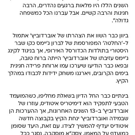
השנים הללו היו מלאות ברגעים נהדרים, הרבה
חגיגות והרבה קשיים. אבל עברנו הכל כמשפחה
גדולה".
ביוון כבר השוו את הצהרתו של אוברדוביץ' אתמול
ל-'החלטה' המפורסמת של לברון ג'יימס כקו שבר
היסטורי בתולדות הכדורסל האירופי, אך בניגוד לקינג
ג'יימס עזיבתו של אוברדוביץ' הייתה ברוח טובה,
ובפאו כבר הודיעו שיערכו עמו ארוחת פרידה חגיגית
בימים הקרובים, ויארגנו משחק ידידות לכבודו במהלך
הקיץ.
בינתיים כבר החל הדיון בשאלת מחליפו, כשהמועמד
הטבעי לתפקיד הוא דימיטריס איטודיס, עוזרו של
אוברדוביץ' ב-13 השנים האחרונות, אך ההערכות הן
שבמידה ואוברדוביץ' ינחת הקיץ בקבוצה חדשה
איטודיס יעדיף להמשיך לצידו. עם זאת, היעד שסומן
כמועדף על המאמן, צסק"א מוסקבה, נסגר ככל