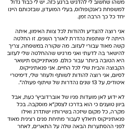
משהו שחשוב לי להדגיש ברגע כזה. יש לי כבוד גדול
למשפחת ג'אנקופולוס, בעלי המועדון, שבזכותם היינו
יחד כל כך הרבה זמן.
אני רוצה להצדיע ולהודות לכל צוות האימון, איתה
הייתה לי שותפות נהדרת לאורך השנים. זו החלטה
קשה מאוד עבורי לעזוב. מה שקורה במשפחה, צריך
להישאר בה לדעתי ואני מרגיש שההחלטה שלי לעזוב
היא הטובה ביותר עבור כולם. פנאתינייקוס תישאר
הקבוצה והבית שלי לכל החיים. אני פנאתינייקוס.
לסיום, אני רוצה להודות לשותף ולעוזר שלי, דימיטרי
איטודיס, על 13 שנים נהדרות של שיתוף פעולה".
לא ידוע לאן מועדות פניו של אוברדוביץ' כעת, אבל
ביוון טוענים כי הוא בדרכו לצסק"א מוסקבה. בכל
מקרה, כל מקום שיזכה בשירותיו ישתדרג ואילו
פנאתינייקוס תיאלץ לעבור מתיחת פנים רצינית מאוד
לפני ההסתערות הבאה שלה על התארים, לאחר