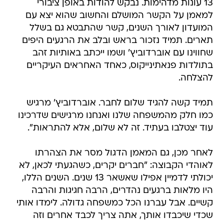
13 עונות מדהימות. נבקש להודות באופן ציבורי
למאמן על הקשר המושלם והחשוב שהוא יצא עם
המועדון לאורך השנים, קשר שהתבטא גם בשלל
תארים. תמיד נזכור בראש ובלב את הרגעים היפים
שחווינו עם אוברדוביץ' ושמו ייכתב באותיות זהב
בתולדות פנאתינייקוס, כאחד האחראים העיקריים
להצלחה.
תמיד קשה להגיד שלום לחבר. אוברדוביץ' מרגיש
כמו חלק מהמשפחה שלנו ואנחנו מרגישים שדרכינו
עוד יצטלבו בעתיד. זה לא שלום, אלא להתראות".
לאחר מכן, גם המאמן הדגול מסר את הצהרתו
לאוהדי הקבוצה: "חברים יקרים, כשהגעתי לכאן, לא
יכולתי לדמיין אפילו שאשאר 13 שנים. השנים הללו,
היו מלאות ברגעים נהדרים, הרבה חגיגות והרבה
קשיים. אבל עברנו הכל כמשפחה גדולה. לימדו אותי
שכדי שיכבדו אותך, אתה צריך לכבד אחרים וזה