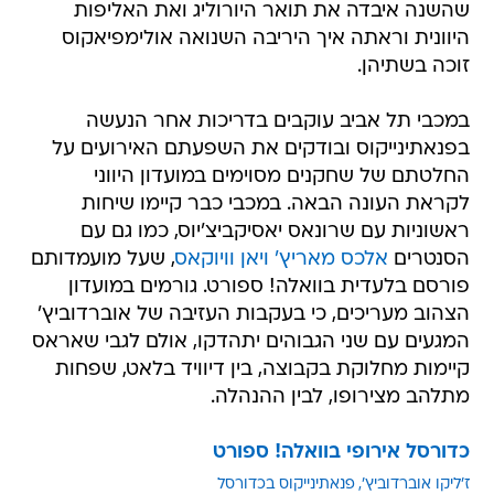
שהשנה איבדה את תואר היורוליג ואת האליפות
היוונית וראתה איך היריבה השנואה אולימפיאקוס
זוכה בשתיהן.
במכבי תל אביב עוקבים בדריכות אחר הנעשה
בפנאתינייקוס ובודקים את השפעתם האירועים על
החלטתם של שחקנים מסוימים במועדון היווני
לקראת העונה הבאה. במכבי כבר קיימו שיחות
ראשוניות עם שרונאס יאסיקביצ'יוס, כמו גם עם
הסנטרים
אלכס מאריץ' ויאן וויוקאס
, שעל מועמדותם
פורסם בלעדית בוואלה! ספורט. גורמים במועדון
הצהוב מעריכים, כי בעקבות העזיבה של אוברדוביץ'
המגעים עם שני הגבוהים יתהדקו, אולם לגבי שאראס
קיימות מחלוקת בקבוצה, בין דיוויד בלאט, שפחות
מתלהב מצירופו, לבין ההנהלה.
כדורסל אירופי בוואלה! ספורט
ז'ליקו אוברדוביץ'
פנאתינייקוס בכדורסל