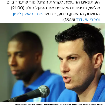
המשחק הראשון, כידוע, יייפגשו
מכבי ראשון לציון
ומכבי אשדוד
(18:15).
"את האנרגיות שאנחנו מקבלים מהאוהדים, ננסה לגייס בעצמנו".
/
פניני
ברני ארדוב