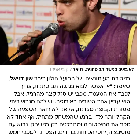
/
לא באים בגישה תבוסתנית. דניאל
קובי אליהו
במסיבת העיתונאים של הפועל חולון דיבר
שון דניאל
,
שאמר: "אי אפשר לבוא בגישה תבוסתנית, צריך
לכבד את המעמד. מכבי יש סגל קצר מהרגיל, אבל
הוא עדיין אחד הטובים באירופה. יש להם מגרש ביתי,
מסורת וקבוצה מצוינת, אז אני לא רואה השפעה של
הקהל יותר מדי. ברגע שהמשחק מתחיל, אף אחד לא
זוכר את ההיסטוריה ומתרכזים רק במשחק. נבוא עם
מוטיבציה, יחסי הכוחות ברורים. הפסדנו למכבי חמש
פעמים השנה, אבל יש מאחורינו צבא אוהדים, שיגיעו
למשחק ואנחנו חייבים לתת להם הופעה מכובדת