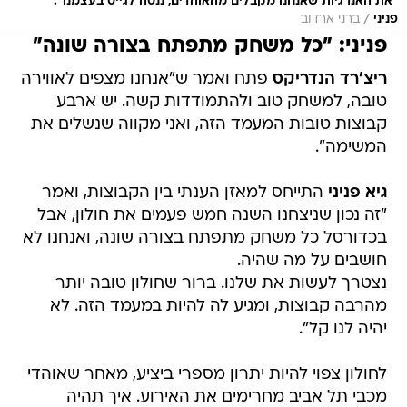
פניני: "כל משחק מתפתח בצורה שונה"
ריצ'רד הנדריקס
פתח ואמר ש"אנחנו מצפים לאווירה
טובה, למשחק טוב ולהתמודדות קשה. יש ארבע
קבוצות טובות המעמד הזה, ואני מקווה שנשלים את
המשימה".
גיא פניני
התייחס למאזן הענתי בין הקבוצות, ואמר
"זה נכון שניצחנו השנה חמש פעמים את חולון, אבל
בכדורסל כל משחק מתפתח בצורה שונה, ואנחנו לא
חושבים על מה שהיה.
נצטרך לעשות את שלנו. ברור שחולון טובה יותר
מהרבה קבוצות, ומגיע לה להיות במעמד הזה. לא
יהיה לנו קל".
לחולון צפוי להיות יתרון מספרי ביציע, מאחר שאוהדי
מכבי תל אביב מחרימים את האירוע. איך תהיה
ההרגשה של שחקני מכבי לשחק ביד אליהו מול קהל
עוין? "ברור שזה ישפיע", אמר פניני, "אנחנו תמיד