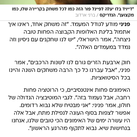
/
מקצוען". הנדריקס
ברני ארדוב
פניני
מודע לגודל המעמד. "זה משחק אחד, ראינו איך
אתמול בליגת האלופות הקבוצה הפחות טובה
ניצחה", אמר הישראלי, "יש לנו שחקנים עם ניסיון וזה
נמדד במעמדים האלה".
חוק ארבעת הזרים גורם לנו לשנות הרכבים", אמר
פניני, "אבל עברנו כל כך הרבה משחקים השנה והיינו
בכל הסיטואציות.
האימונים פחות אינטנסיביים, כי הרוטציה פחות
רחבה, אבל נעמוד בזה". לגבי המוטיבציה הגדולה של
חולון, אמר פניני: "אני מבטיח שלא נבוא רדומים.
אפשר לצפות בסוף העונה לנפילת מתח, אבל אלה
היו עשרה ימים של האימונים הכי טובים שלנו, אנחנו
בנחישות שיא. נבוא לתקוף מהרגע הראשון".
לגבי הפרישה הצפויה של דייויד בלו אמר פניני: "יש
לנו מטרה להשיג ואחר כך נדבר על בלו, אבל בטוח