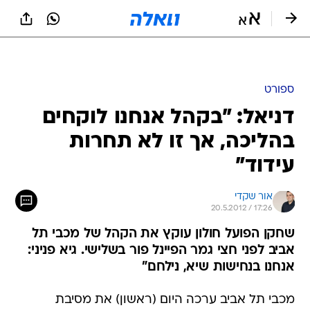
ספורט
דניאל: "בקהל אנחנו לוקחים
בהליכה, אך זו לא תחרות
עידוד"
אור שקדי
20.5.2012 / 17:26
שחקן הפועל חולון עוקץ את הקהל של מכבי תל
אביב לפני חצי גמר הפיינל פור בשלישי. גיא פניני:
אנחנו בנחישות שיא, נילחם"
מכבי תל אביב ערכה היום (ראשון) את מסיבת
העיתונאים הרשמית לקראת הפיינל פור שייערך ביום
שלישי, בו יפגשו הצהובים את הפועל חולון (21:00).