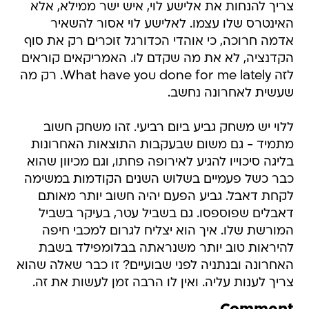
צריך להנחות את אלישע לוי, איש ישר ממילא, אלא
האינטרס שלו עצמו. לאלישע לוי אסור להשאיר
אדמה חרוכה, כי אוהדי הכדורגל זוכרים רק את סוף
הקדנציה, לא את מה שקדם לו. האמריקאים קוראים
לזה What have you done for me lately. רק מה
שעשית לאחרונה נחשב.
ללוי יש משחק גביע ביום רביעי. זהו משחק חשוב
מתמיד - גם משום שבעקבות התוצאות האחרונות
בליגה סיכוייו להגיע לאירופה פחתו, וגם מכיוון שהוא
כבר כשל פעמיים בשלוש השנים הקודמות במשימה
לקחת דאבל. גביע הפעם יהיה חשוב יותר מאותם
דאבלים שפוספסו. גם בשביל עטר, בעיקר בשביל
המורשת שלו. איך הוא יצליח לגרום למכבי חיפה
להיראות טוב יותר משנראתה בבלומפילד בשבת
האחרונה ובנתניה לפני שבועיים? זו כבר שאלה שהוא
צריך לענות עליה. ואין לו הרבה זמן לעשות את זה.