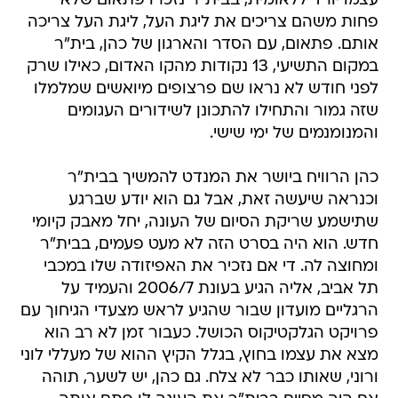
עצמו יורד ללאומית, בבית"ר נזכרו פתאום שלא
פחות משהם צריכים את ליגת העל, ליגת העל צריכה
אותם. פתאום, עם הסדר והארגון של כהן, בית"ר
במקום התשיעי, 13 נקודות מהקו האדום, כאילו שרק
לפני חודש לא נראו שם פרצופים מיואשים שמלמלו
שזה גמור והתחילו להתכונן לשידורים העגומים
והמנומנמים של ימי שישי.
כהן הרוויח ביושר את המנדט להמשיך בבית"ר
וכנראה שיעשה זאת, אבל גם הוא יודע שברגע
שתישמע שריקת הסיום של העונה, יחל מאבק קיומי
חדש. הוא היה בסרט הזה לא מעט פעמים, בבית"ר
ומחוצה לה. די אם נזכיר את האפיזודה שלו במכבי
תל אביב, אליה הגיע בעונת 2006/7 והעמיד על
הרגליים מועדון שבור שהגיע לראש מצעדי הגיחוך עם
פרויקט הגלקטיקוס הכושל. כעבור זמן לא רב הוא
מצא את עצמו בחוץ, בגלל הקיץ ההוא של מעללי לוני
ורוני, שאותו כבר לא צלח. גם כהן, יש לשער, תוהה