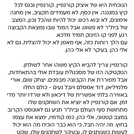
הנוכחית היא של איציק קורנפיין. קורנפיין נכנס לכל
קיץ במגננה. אין כסף, לא מעמידים תקציב, אין מחנה
אימונים, לא יבוא רכש. יכול להיות שהכל נכון, המצב
של בית"ר לא פשוט, אבל המוד שבו נמצאת הקבוצה
רגע לפני קו הזינוק תמיד מדכא.
עם הלך רוחות כזה, אף מאמן לא יכול להצליח, גם לא
אלי כהן. בעיקר לא אלי כהן.
קורנפיין צריך להביא הקיץ משהו אחר לשולחן.
הטקטיקה הזו של מסכנו?ת עובדת אולי בהתאחדות,
אבל מפוררת את הקבוצה מבפנים. יצחק שום, אורי
מלמיליאן, דוד אמסלם ויובל נעים - כולם החלו
באווירה בלתי אפשרית של דיכאון ולא שרדו יותר מדי
זמן. אם קורנפיין לא יוציא את השחקנים שלו
מתחושת סוף העולם ובית"ר תגיע גם לאוגוסט הקרוב
במצב קטטוני, אלי כהן, כמו קודמיו, ימצא את עצמו
בחוץ. וזה יהיה חבל, כי הוא כבר הוכיח מה הוא יכול
לעשות כשנותנים לו, ובעיקר לשחקנים שלו, שקט