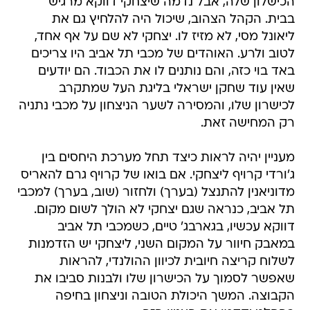
הכישלון שלה, אבל נדמה שיצחקי דווקא מרגיש
בבית. הקהל הצהוב, שיכול היה להלחיץ גם את
ליאונל מסי, לא מזיז לו. יצחקי לא שם על אף אחד,
לטוב ולרע. האוהדים של מכבי תל אביב היו צריכים
באד בוי כזה, והם נותנים לו את הכבוד. הם יודעים
שאין עוד שחקן ישראלי בליגת העל שמתקרב
לכישרון שלו, והמסירה לשער הניצחון על מכבי נתניה
רק המחישה זאת.
מעניין יהיה לראות כיצד תחל מערכת היחסים בין
ג'ורדי קרויף ליצחקי. אם בואו של קרויף גרם להאריס
מדוניאנין להתנצל (בערך) ולחזור (שוב, בערך) למכבי
תל אביב, כנראה שגם יצחקי לא הולך לשום מקום.
דווקא עכשיו, בגארבג' טיים, כשמכבי תל אביב
במאבק חיוור על המקום השני, ליצחקי יש הזדמנות
לשלוח קריצה חיובית לכיוון ההולנדי, להראות
שאפשר לסמוך על הכישרון שלו ולבנות סביבו את
הקבוצה. המשך היכולת הטובה וניצחון בחיפה