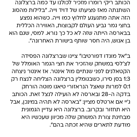
הכותב ריקי רומרו מזכיר לכולנו עד כמה ברצלונה
השתנתה מאז פציעתו של דויד וייה. "בלילות מהסוג
הזה אתה מתגעגע לחלוץ כמו וייה. כשהוא נפצע
בחצי גמר גביע העולם לקבוצות, האווירה הכללית
בבארסה הייתה שזה לא כל כך נורא. למסי, שגם הוא
בן אנוש, היה חסר שותף בישורת האחרונה".
ב"אל מונדו דפורטיבו" ציינו שברצלונה הפסידה
לצ'לסי במשחק שהזכיר את חצי הגמר האומלל של
הקטאלנים לפני שנתיים מול אינטר. אז אינטר ניצחה
1:3 בסן סירו, כשבגומלין ברצלונה הצליחה לנצח רק
0:1 למרות שאצל הנראזורי טיאגו מוטה הורחק
בדקה ה-28 ובארסה לא הועילה לנצל זאת. הכותב
ג'יי אם ארטלס מציין: "בארסה לא תהיה במינכן, אבל
היא תחזור ובקרוב. ברצלונה היא עדיין הגמונית
מבחינת צורת המשחק שלה מכיוון שעכשיו היא
מודעת לתארים שהיא זכתה בהם".