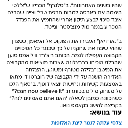
שהיו בשנים האחרונות". ב"טלגרף" הכריזו ש"צ'לסי
היממה את בארסה למרות חרפת טרי" וציינו שהבלם
איבד סיכוי לבצע תיקון אחרי שהחמיץ את הפנדל
המכריע בגמר מול מנצ'סטר יונייטד.
ב"גארדיאן" העבירו את הפוקוס אל המאמן, כשצוין
שהוא שיבח את שחקניו על כך שכנגד כל הסיכויים
הקבוצה העפילה לגמר. הכותב ריצ'רד וויליאמס טוען
שהבלוז הוכיחו בברצלונה שצרות מוציאות מהקבוצה
את המיטב: "בלילה מטורף ומשוגע, ההצלחה
האדירה הושגה על ידי הקבוצה של רוברטו די מתאו
באמצעות קשיחות ונחישות יוצאי דופן". ב"סאן" הלכו
על משחק מילים בכותרת: "can nou believe it?"
כשהכוונה כמובן לשאלה 'האם אתם מאמינים לזה?"
בקריצה להישג בקאמפ נואו.
עוד בנושא:
צלסי עלתה לגמר ליגת האלופות