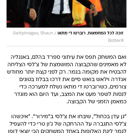
/
זוכה לכל המחמאות. רוברטו די מתאו
GettyImages, Shaun
Botterill
ואם המשחק תפס את עיתוני ספרד בהלם, באנגליה
לא מאמינים שהקבוצה המושמצת של צ'לסי הצליחה
להבטיח את מקומה בגמר. רק לפני קצת יותר מחודש
אנדרה וילאש בואש סיים את דרכו בבלוז בטונים
צורמים, כשרוברטו די מתאו נשלח למערכה כדי
לנסות לשפר מעט את המצב, ועד היום הוא מוגדר
כמאמן הזמני של הקבוצה.
"גן עדן בכחול", שיבחו את צ'לסי ב"מירור". "איכשהו
צ'לסי התגברה על ההרחקה של ג'ון טרי כדי להעפיל
לגמר ליגת האלופות באחד המשחקים הכי יוצאי דופן