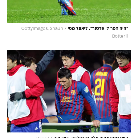
/
"היה חסר לו פרטנר". ליאונל מסי
GettyImages, Shaun
Botterill