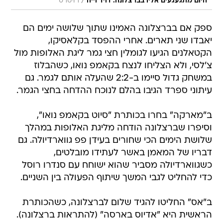
/
היום מתגעגעים אליו בברצלונה. דויד וייה
רויטרס
ספק אם בברצלונה האמינו שתוך שלושה ימים הם
יאבדו שני תארים. אחרי ההפסד בקלאסיקו,
הקטאלנים הגיעו לגומלין חצי גמר ליגת האלופות מול
צ'לסי, ולא הצליחו לנצח בקאמפ נואו, כשהבלוז
במשחק גדול סיימו ב-2:2 שהעלה אותם לגמר. גם
עיתוני ספרד הגיבו בהלם לנוכח ההדחה בחצי הגמר.
ב"מארקה" בחרו בכותרת "סיוט בקאמפ נואו",
וסיפרו שברצלונה הודחה מליגת האלופות במהלך
שלושת הימים הכי שחורים בעידן פפ גווארדיולה. גם
דבריו של המאמן באשר לעתידו מובלטים,
כשגווארדיולה מסביר שהוא ישוחח עם סנדרו רוסל
כדי להחליט לגבי המשך שיתוף הפעולה בין השניים.
ב"אס" החליטו להגיד שלום לברצלונה, כשהכותרת
הראשית היא "אדיוס בארסה" (להתראות ברצלונה).