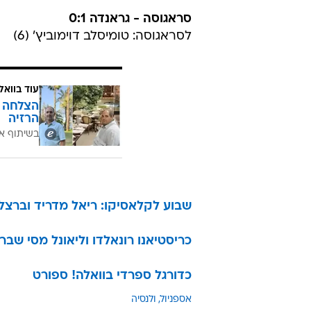
סראגוסה - גראנדה 0:1
לסראגוסה: טומיסלב דוימוביץ' (6)
עוד בוואל
הרזיה
בשיתוף א
שבוע לקלאסיקו: ריאל מדריד וברצלונה נ
כריסטיאנו רונאלדו וליאונל מסי שב
כדורגל ספרדי בוואלה! ספורט
אספניול
ולנסיה