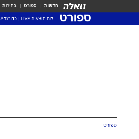
חדשות
ספורט
בחירות
ספורט
לוח תוצאות LIVE
כדורגל יש
ליגת העל Winner
סטט' ליגת
גביע המדי
גביע הטוט
שגרירים
נבחרות י
ליגה לאומ
ליגה א'
ספורט