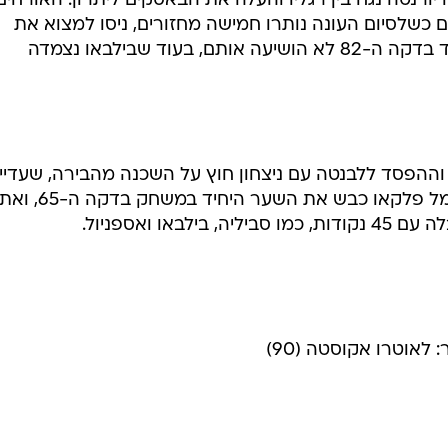
דקה ה-13 כשפרננדו יורנטה נגח בין רגליו והעלה את הבאסקים ליתרון. האורחים
כשלסיום העונה נותרו חמישה מחזורים, ניסו למצוא את
השוויון אבל גם כניסתו של תומר חמד בדקה ה-82 לא הושיעה אותם, בעוד שבילבאו נצמדה
וההפסד ללבנטה עם ניצחון חוץ על השכנה מהבירה, שעדיין
הבטיחה את ההישארות בליגה. רדאמל פלקאו כבש את הש
או ואספניול.