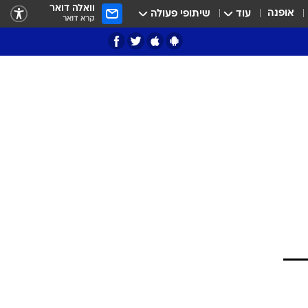
וואלה דואר
אופנה
עוד
שיתופי פעולה
קרא דואר
ציון 3
דאבל דריבל
י