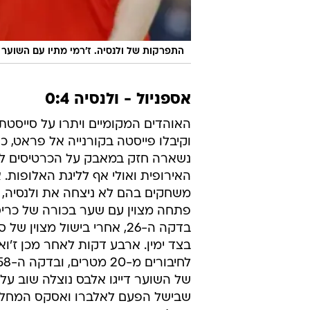
התפרקות של ולנסיה. ז'רמי מתיו עם השוער ו
אספניול - ולנסיה 0:4
האוהדים המקומיים ויתרו על סייסטת
וקיבלו פייסטה בקורנייה אל פראט, כ
נשארה חזק במאבק על הכרטיסים לל
האירופית ואולי אף לליגת האלופות.
משחקים בהם לא ניצחה את ולנסיה,
פתחה מצוין עם שער בכורה של כריס
בדקה ה-26, אחרי בישול מצוין ש
בצד ימין. ארבע דקות לאחר מכן ז'ואן
של השוער דייגו אלבס נוצלה שוב על י
שבישל הפעם לאלברו ואסקס המחליף