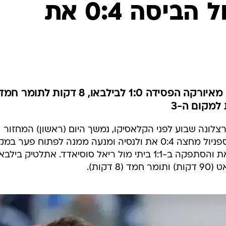
ענפים נוספים
ספרד: אספניול הביסה 0:4 את
לוח שידורים
החידה של ספור
ארכיון מדורים
כתבו לנו
הצגה גדולה בקורנייה אל פראט. מאיורקה הפסידה 1:0 לבילבאו, 8 דקות לתומר 
למקום ה-3
רצלונה שבוע לפני הקלאסיקו, נמשך היום (ראשון) המחזור
ה-33 עם תוצאה מדהימה, כאשר אספניול מחצה 0:4 את ולנסיה ומנעה ממנה לפתוח פער ב
השלישי. מלאגה לא השכילה לנצל זאת והסתפקה ב-1:1 ביתי מול ריאל סוסיאדד. אתלטיק בילב