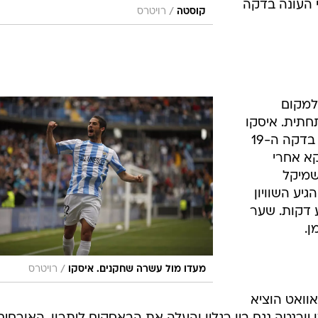
 העונה בדקה
/
קוסטה
רויטרס
למקום
חתית. איסקו
נתן לקבוצה של מנואל פלגריני יתרון בדקה ה-19
קא אחרי
שמיקל
נסאלס ספג צהוב שני בדקה ה-45 הגיע השוויון
ע דקות. שער
ן.
/
מעדו מול עשרה שחקנים. איסקו
רויטרס
אוואט הוציא