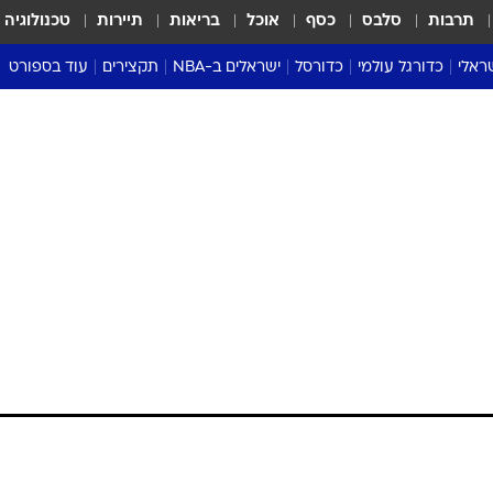
תרבות
סלבס
כסף
אוכל
בריאות
תיירות
טכנולוגיה
ראלי
כדורגל עולמי
כדורסל
ישראלים ב-NBA
תקצירים
עוד בספורט
ליגה אנגלית
ליגת העל
דני אבדיה
מונדיאל 2026
 העל
ליגה ספרדית
דאבל דריבל
NBA
נה
ליגה איטלקית
יורוליג וכדורסל אירופי
טבלאות
ו
ליגה גרמנית
ליגה לאומית
פודקאסטים
ליגה צרפתית
נבחרות ישראל בכדורסל
מסכמים מחזור
שראל
ליגת האלופות
כדורסל נשים
אבא של שבת
ית
הליגה האירופית
מעל הטבעת
דרום אמריקה
סערה בממלכה
טניס
טראש טוק
ספורט אמריקא
פוקר