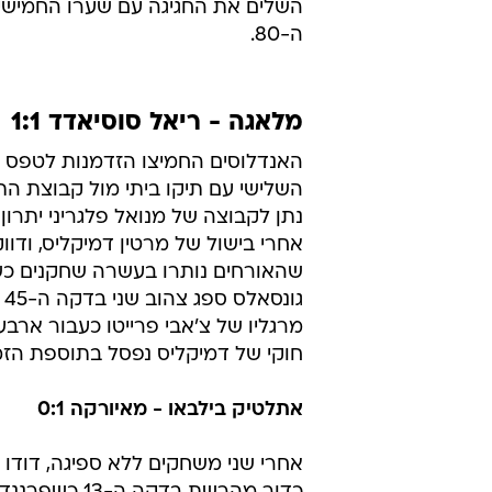
השלים את החגיגה עם שערו החמישי
ה-80.
מלאגה - ריאל סוסיאדד 1:1
האנדלוסים החמיצו הזדמנות לטפס 
השלישי עם תיקו ביתי מול קבוצת הת
אחרי בישול של מרטין דמיקליס, ודוו
שהאורחים נותרו בעשרה שחקנים כ
גו
מרגליו של צ'אבי פרייטו כעבור ארב
חוקי של דמיקליס נפסל בתוספת הזמ
אתלטיק בילבאו - מאיורקה 0:1
אחרי שני משחקים ללא ספיגה, דודו 