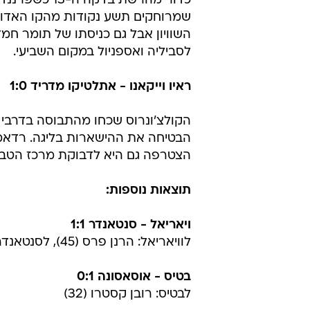
כדור מהרשת ב
שמרוחקים תשע נקודות מהקו האדום 
לסביליה ואספניול במקום השביעי.
ראיו וייקאנו - אתלטיקו מדריד 1:0
הקולצ'ונרוס שכחו מהתבוסה בדרבי 
הצטרפה גם היא לדבוקת מרכז הטבלה עם 45 נקודות, כמו סביליה, בילב
תוצאות נוספות:
ויאריאל - סנטאנדר 1:1
לוויאריאל: הרנן פרס (45), לסנטאנדר: לאוטרו אקוסטה (90)
בטיס - אוסאסונה 0:1
לבטיס: רובן קסטרו (32)