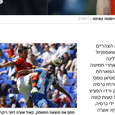
/
יסנטה גואיטה
רויטרס
 הצהריים
שאספניול
יגה
 אחרי חמישה
 המארחת
טיאן גומס
ל סרחיו גרסיה
 ורדו הפציץ
לחיבורים מ-20 מטרים, ובדקה ה-58 טעות קשה
די גרסיה,
. אוצ'ה
חתם את תוצאת המשחק. קאול אוצ'ה לפני ריקרד