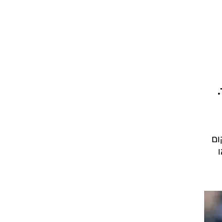
ט1
מחוץ לקווים
4-4-2
משרד החוץ
חמד.
רץ על הקווים
ספורט בחקירה
סוגרים שנה
מונדיאל 2014
מקום
או
בראש ובראשונה
אליפות אפריקה 2015
יורו צעירות 2013
לונדון 2012
יורו 2012