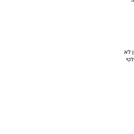
,
 לא
ער היחיד במשחק בדקה ה-65, ואתלטי