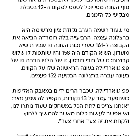
והעובדה שאטו כבר מזמן לא בספרד, נראה שעד
סוף העונה מסי יוכל לטפס למקום ה-12 בטבלת
מבקיעי כל הזמנים.
מי שעוד רשמה הערב נקודת ציון מרשימה היא
ברצלונה עצמה. הרביעייה בלה רומרדה הביאה את
הקבוצה ל-161 שערי זכות העונה וזו שבירת שיא
מועדון. השיא הקודם היה 158 והיו שותפות לו שלוש
קבוצות: זו של בובי רובסון, זו של הלניו הררה וזו של
פפ גווארדיולה בעונה הראשונה שלו על הקווים.
בעונה עברה ברצלונה הבקיעה 152 פעמים.
פפ גווארדיולה, שכבר הרים ידיים במאבק האליפות
כשהפער עמד על 13 נקודות, הקפיד להישמע זהיר:
"אנחנו צריכים לתת הכל במשחקים שעוד נותרו לנו,
ואי אפשר לעשות כלום מאשר להמשיך ללחוץ
ולקחת את זה צעד אחרי צעד".