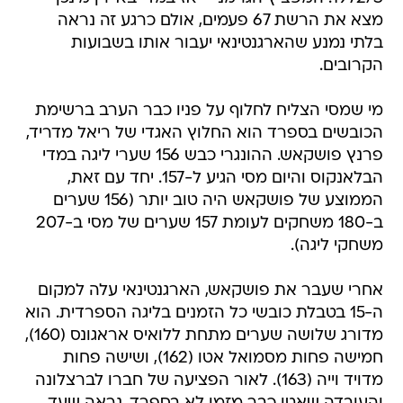
מצא את הרשת 67 פעמים, אולם כרגע זה נראה
בלתי נמנע שהארגנטינאי יעבור אותו בשבועות
הקרובים.
מי שמסי הצליח לחלוף על פניו כבר הערב ברשימת
הכובשים בספרד הוא החלוץ האגדי של ריאל מדריד,
פרנץ פושקאש. ההונגרי כבש 156 שערי ליגה במדי
הבלאנקוס והיום מסי הגיע ל-157. יחד עם זאת,
הממוצע של פושקאש היה טוב יותר (156 שערים
ב-180 משחקים לעומת 157 שערים של מסי ב-207
משחקי ליגה).
אחרי שעבר את פושקאש, הארגנטינאי עלה למקום
ה-15 בטבלת כובשי כל הזמנים בליגה הספרדית. הוא
מדורג שלושה שערים מתחת ללואיס אראגונס (160),
חמישה פחות מסמואל אטו (162), ושישה פחות
מדויד וייה (163). לאור הפציעה של חברו לברצלונה