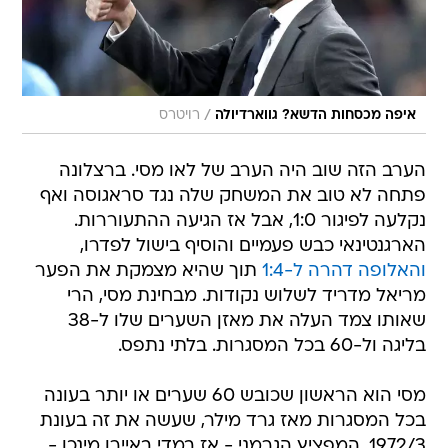
/
איפה מכסחות הדשא? גווארדיולה
רויטרס
הערב הזה שוב היה הערב של לאו מסי. ברצלונה
פתחה לא טוב את המשחק שלה נגד סראגוסה ואף
נקלעה לפיגור 1:0, אבל אז הגיעה ההתעוררות.
הארגנטינאי כבש פעמיים והוסיף בישול לפדרו,
והאלופה דהרה ל-1:4
תוך שהיא מצמקת את הפער
מריאל מדריד לשלוש נקודות. מבחינת מסי, הרי
שאותו צמד העלה את מאזן השערים שלו ל-38
בליגה ול-60 בכל המסגרות. בלתי נתפס.
מסי הוא הראשון שכובש 60 שערים או יותר בעונה
בכל המסגרות מאז גרד מילר, שעשה את זה בעונת
1972/3. המפציץ הגרמני - אז במדי באיירן מינכן -