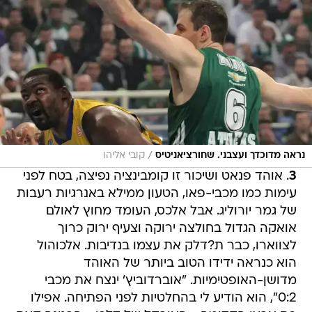
/
נראה מדוכדך ועצבני. שחורציאניטיס
קובי אליהו
3
. אוהד פנאט ושיכור זו קומבינציה נפיצה, בטח לפני
עימות כמו מכבי-פאו, הטעון ממילא באנרגיות רעבות
של גמר יורוליג. אבל אלכס, העומד מחוץ לאולם
אואקה הגדול בחולצה ירוקה וצעיף ירוק כרוך
לצווארו, כבר ת?דלק את עצמו בנדיבות. אלכוהול
הוא כנראה ידידו הטוב ביותר של האוהד
מדושן-האופטימיות. "אוברדוביץ' ינצח את מכבי
0:2", הוא הודיע לי בהחלטיות לפני הפתיחה. אפילו