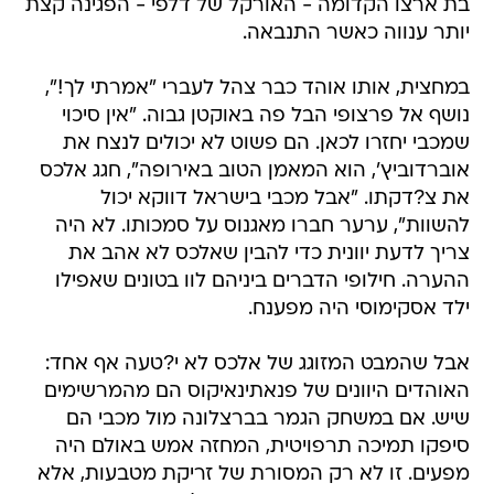
בת ארצו הקדומה - האורקל של דלפי - הפגינה קצת
יותר ענווה כאשר התנבאה.
במחצית, אותו אוהד כבר צהל לעברי "אמרתי לך!",
נושף אל פרצופי הבל פה באוקטן גבוה. "אין סיכוי
שמכבי יחזרו לכאן. הם פשוט לא יכולים לנצח את
אוברדוביץ', הוא המאמן הטוב באירופה", חגג אלכס
את צ?דקתו. "אבל מכבי בישראל דווקא יכול
להשוות", ערער חברו מאגנוס על סמכותו. לא היה
צריך לדעת יוונית כדי להבין שאלכס לא אהב את
ההערה. חילופי הדברים ביניהם לוו בטונים שאפילו
ילד אסקימוסי היה מפענח.
אבל שהמבט המזוגג של אלכס לא י?טעה אף אחד:
האוהדים היוונים של פנאתינאיקוס הם מהמרשימים
שיש. אם במשחק הגמר בברצלונה מול מכבי הם
סיפקו תמיכה תרפויטית, המחזה אמש באולם היה
מפעים. זו לא רק המסורת של זריקת מטבעות, אלא