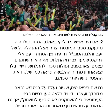
/
הכינו קבלת פנים סוערת לאורחים. אוהדי פאו
קובי אליהו
2
. אם היה אמש מד לחץ באולם, המחוג שלו היה
מתעקם. מכבי המובסת יצרה אצל ההנהלה גל של
זעם והלם. המנכ"ל דני פדרמן הסתודד עם אלי
דריקס. שמעון מזרחי התלחש אף הוא. השחקנים
עצמם יצאו בפנים נפולות מכדי להתלחש. דייויד בלו
יצא אחרון מחדר ההלבשה ונראה כמי שלקח את
ההפסד קשה יותר מכולם.
גם שחורציאניטיס, ששוב נעלם על המגרש, נראה
מדוכדך ועצבני. דיוויד בלאט טען בסיום בפני
העיתונאים כי "השחקנים לא הופיעו למשחק", אך גם
המאמן עצמו אינו חף מאחריות. הרי אוברדוביץ',