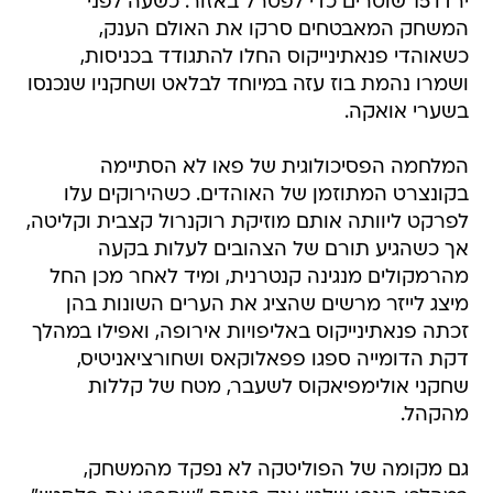
ירדו 15 שוטרים כדי לפטרל באזור. כשעה לפני
המשחק המאבטחים סרקו את האולם הענק,
כשאוהדי פנאתינייקוס החלו להתגודד בכניסות,
ושמרו נהמת בוז עזה במיוחד לבלאט ושחקניו שנכנסו
בשערי אואקה.
המלחמה הפסיכולוגית של פאו לא הסתיימה
בקונצרט המתוזמן של האוהדים. כשהירוקים עלו
לפרקט ליוותה אותם מוזיקת רוקנרול קצבית וקליטה,
אך כשהגיע תורם של הצהובים לעלות בקעה
מהרמקולים מנגינה קנטרנית, ומיד לאחר מכן החל
מיצג לייזר מרשים שהציג את הערים השונות בהן
זכתה פנאתינייקוס באליפויות אירופה, ואפילו במהלך
דקת הדומייה ספגו פפאלוקאס ושחורציאניטיס,
שחקני אולימפיאקוס לשעבר, מטח של קללות
מהקהל.
גם מקומה של הפוליטקה לא נפקד מהמשחק,