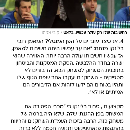
/
החשיבות שלו רק עולה עכשיו. בלאט
קובי אליהו
4
. אז כיצד עובדים על הפן המנטלי? המאמן רובי
בלינקו מנתח: "אם עד עכשיו היתה חשיבות למאמן,
אז עכשיו חשיבותו עולה הרבה יותר. האווירה שהוא
ישרה בחדר ההלבשה ,הסקת המסקנות והביטחון
בתוכנית המשחק למשחק הבא. הדיבורים לא
מספיקים - השחקנים יעקבו אחר שפת הגוף שלו
ותהיו בטוחים הם ידעו לזהות אם הדיבורים הם
אמיתיים או לא".
מקצועית , סבור בלינקו כי "מכבי הפסידה את
המשחק בפן ההגנתי שלה, שלא היה ברמה של
משחק כזה. הרבה בזכות העמדת השחקנים והריווח
בהתקפת פנאתינייקוס ותנועה חכמה ללא כדור,