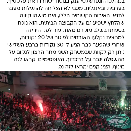
במהלכו הונפו שלטי ענק בנוסח "שחררו את פלסטין",
בערבית ובאנגלית. מכבי לא הצליחה להתעלות מעבר
לתנאי האירוח הקשוחים הללו, ואם מישהו קיווה
שהלחץ ישפיע גם על הקבוצה הביתית, הוא נוכח
בטעותו בשלב מוקדם מאוד. עוד לפני הירידה
למחצית נקלעו האורחים לפיגור של 20 נקודות,
ואחרי שהפער כבר הגיע ל-30 נקודות ברבע השלישי
ניתן רק לקוות שבמשחק השני מחר הרצון לנקום על
ההשפלה יגבר על הדכדוך. האופטימיים יקראו לזה
מינוף. הציניקנים יקראו לזה נס.