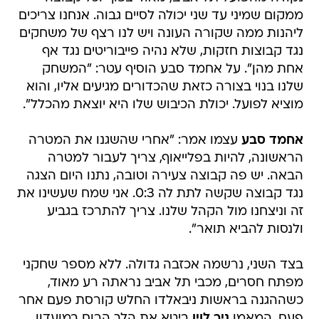
ממקום שמיני עד שני יכולה לסיים גבוה. אנחנו צריכים
ליהנות ממה שקורה העונה ויש לנו רצף של משחקים
נגד קבוצות חזקות, שלא נהיה פייבוריטים נגד אף
אחת מהן". על אחמד סבע הוסיף עטר: "המשחק
שלנו בנוי בצורה כזאת שהכדורים מגיעים אליו, והוא
מוציא לפועל. יכולת הכיבוש שלו היא יוצאת מהכלל".
אחמד סבע
עצמו אמר: "אחרי שהשגנו את המטרה
הראשונה, להיות בפלייאוף, צריך לעבור למטרה
הבאה. יש פה קבוצה צעירה וטובה, נתנו היום הצגה
נגד קבוצה שקשה לתת לה 0:3. אני שמח שעשינו את
זה וניצחנו מול הקהל שלנו. צריך להתרכז בגביע
ולנסות להביא תואר".
בצד השני, נרשמה אכזבה גדולה. ללא מספר שחקני
מפתח חסרים, מכבי תל אביב נראתה רע מאוד,
כשההגנה בראשות ניבאלדו החלש קורסת פעם אחר
פעם. המאמן
ניר לוין
ביטא את הלך הרוח במועדון