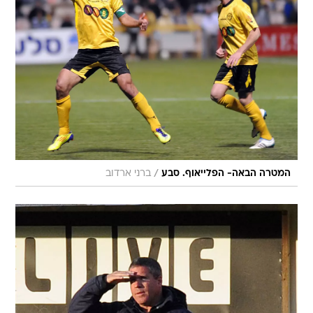
/
המטרה הבאה- הפלייאוף. סבע
ברני ארדוב