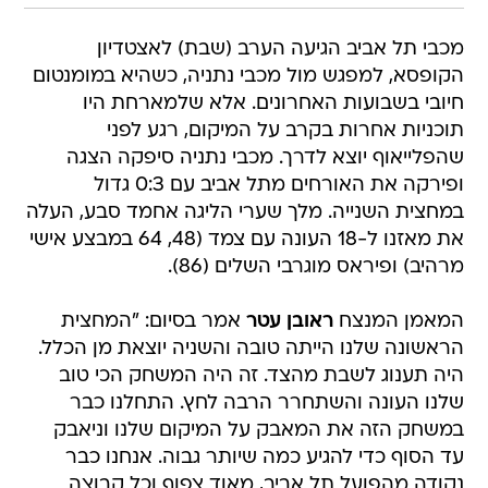
מכבי תל אביב הגיעה הערב (שבת) לאצטדיון
הקופסא, למפגש מול מכבי נתניה, כשהיא במומנטום
חיובי בשבועות האחרונים. אלא שלמארחת היו
תוכניות אחרות בקרב על המיקום, רגע לפני
שהפלייאוף יוצא לדרך. מכבי נתניה סיפקה הצגה
ופירקה את האורחים מתל אביב עם 0:3 גדול
במחצית השנייה. מלך שערי הליגה אחמד סבע, העלה
את מאזנו ל-18 העונה עם צמד (48, 64 במבצע אישי
מרהיב) ופיראס מוגרבי השלים (86).
המאמן המנצח
ראובן עטר
אמר בסיום: "המחצית
הראשונה שלנו הייתה טובה והשניה יוצאת מן הכלל.
היה תענוג לשבת מהצד. זה היה המשחק הכי טוב
שלנו העונה והשתחרר הרבה לחץ. התחלנו כבר
במשחק הזה את המאבק על המיקום שלנו וניאבק
עד הסוף כדי להגיע כמה שיותר גבוה. אנחנו כבר
נקודה מהפועל תל אביב, מאוד צפוף וכל קבוצה