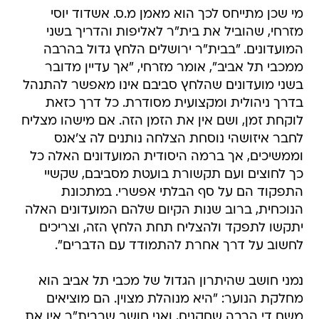
מי שכן מתייחס לכך הוא מאמן מ.ס. אשדוד יוסי
מזרחי, שהוביל את בית"ר לאליפות והדריך בשני
המועדונים. "בבית"ר ירושלים הלחץ גדול בהרבה
ממכבי תל אביב", אומר מזרחי, "אך עדיין מדובר
בשני מועדונים שהלחץ סביבם אינו מאפשר להתנהל
בדרך ניהולית ומקצועית מסודרת. כל דרך כזאת
לוקחת זמן, ושם אין את הזמן הזה. אם מישהו מצליח
לחבר איזושהי נוסחת הצלחה נותנים לה צ'אנס
וממשיכים, אך ברמה היסודית המועדונים האלה כל
כך לחוצים ועם תקשורת בועטת מסביבם, שקשיי
התפקוד הם על סף הבלתי אפשרי. במתכונת
הנוכחית, ברוב שנות הקיום שלהם המועדונים האלה
יתקשו לתפקד ולהצליח תחת הלחץ הזה, וצריכים
לחשוב על דרך אחרת להתמודד עם הדברים".
נמני חושב שהיתרון הגדול של מכבי תל אביב הוא
מחלקת הנוער: "היא מנוהלת מצוין. הם מוציאים
משם די הרבה שחקנים, ואני חושב שבבית"ר אין את