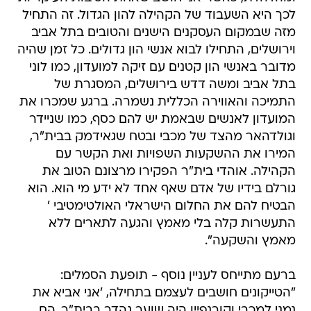
לכך היא השעבוד של הקהילה להון הגדול. זה התחיל
מזה שבמקום העסקנים הישנים והטובים בתל אביב
וירושלים, התחילו לבוא אנשי הון גדולים. כל זמן שהיה
מדובר באנשי הון קטנים עם זיקה למועדון, כמו לוני
בתל אביב ומשה דדש בירושלים, המסגרת של
התמיכה והאווירה הכללית נשמרה. ברגע שמכרו את
המועדון לאנשים שבאמת יש להם כסף, כמו שניידר
וגולדהאר מהצד של מכבי ובטח שגאידמק בבית"ר,
המירו את ההשקעות השפויות ואת הקשר עם
הקהילה. אוהדי בית"ר הפקירו מרצונם הטוב את
גורלם בידיו של אדם שאף אחד לא ידע מי הוא. הוא
הבטיח להם את החלום הישראלי האולטימטיבי '
התעשרות קלה בלי מאמץ והגעה לתארים ללא
מאמץ והשקעה".
ברעם מתייחס לעניין נוסף - תופעת הסמלים:
"הטייקונים חושבים לעצמם בתחילה, 'אני אביא את
נמני למכבי וקורנפיין היה שוער נהדר בבית"ר, הם