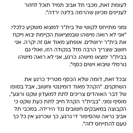
לעומת זאת, מכבי תל אביב תמיד תוכל לחזור
לעניינים מכיוון שהרמה בליגה ירדה".
נמני מתייחס לקושי של בית"ר למצוא משקיע כלכלי:
"אני לא רואה מישהו שבמציאות הקיימת יבוא וייקח
את בית"ר ירושלים. אופתע מאוד אם זה יקרה. אני
חושב שצריך הרבה מזל בנקודה הזו, ואולי גם
בבית"ר ימצאו מישהו. כרגע, אני לא רואה מישהו
נורמלי שיבוא וישים כסף".
ובכל זאת, דומה שלא הכסף מטריד כרגע את
השחקנים. "הקהל מאוד דומיננטי וחשוב, אבל בסופו
של דבר האוהדים צריכים לתת למועדון שקט ורוגע",
מוסיף נמני. "בבית"ר הקהל חייב לתת כעת שקט כי
הקבוצה במאבקים חשובים נגד הירידה. במכבי תל
אביב נראה שהסיפור די נרגע, כך שכרגע אין כל כך
טעם להתייחס לזה".