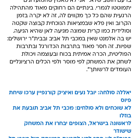
ברעם חושב שלא: "אני לא מאמין שהמועדונים
יתמוטטו לגמרי. בינתיים הם רחוקים מאוד מהתהילה
הרגעית שהם כל כך מקווים לה, זה לא יקרה בזמן
הקרוב ואין פלא שבמציאות הנוכחית קבוצה שקטה
וסולידית כמו קרית שמונה מגיעה לאן שהיא הגיעה.
יש בה אלמנט שאין במכבי תל אביב ובבית"ר ירושלים:
שפיות. זה חסר מאוד בתרבות הכדורגל ובתרבות
הפוליטית, הכרה אמיתית בכוח ובעוצמה ויכולת
לשחק את המשחק לפי מוסר ולפי הכלים הרציונליים
העומדים לרשותך".
יאללה סולחה: יובל נעים ואיציק קורנפיין ערכו שיחת
פיוס
לא שוכחים ולא סולחים: מכבי תל אביב תובעת את
בוזלו
לראשונה בישראל, הצופים יבחרו את המשחק
שישודר