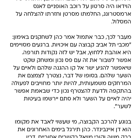
הוידאו היה סרטון על רוכב האופניים לאנס
ארמסטרונג, החלמתו מסרטן וחזרתו להצלחה על
המסלול.
מעבר לכך, כבר אתמול אמר כהן לשחקנים באימון:
"מכבי תל אביב קבוצה עם איכויות. ברגעים מסויימים
היא אוהבת ללחוץ, אבל יש לזה נקודות תורפה.
אפשר לשבור את זה עם פס נכון ומשחק שקט
שיאפשר להגיע ישר אל קו ההגנה שלהם ולאיים על
השער שלהם. בסופו של דבר, נצטרך לצמצם את
המרחקים משמעותית, להיות יותר מחוייבים לפעולה
בהתקפה ולדעת להצטרף נכון כדי שבאמת אפשר
יהיה לאיים על השער ולא סתם יירשמו בעיטות
לשער".
בנוגע להרכב הקבוצה, מי שעשוי לאבד את מקומו
הוא דן איינבינדר. כהן תירגל בימים האחרונים את
ברק משה וקובי מויאל כקשרים אחוריים, דריו