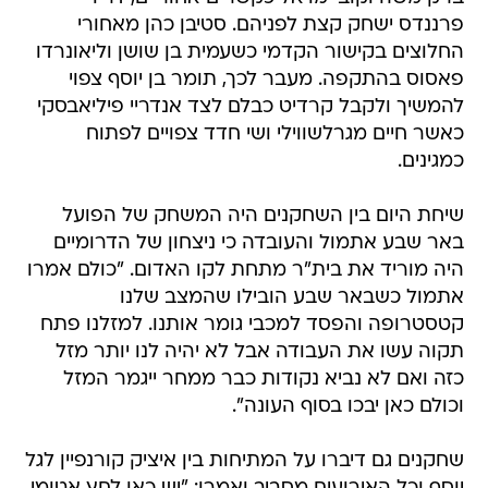
פרננדס ישחק קצת לפניהם. סטיבן כהן מאחורי
החלוצים בקישור הקדמי כשעמית בן שושן וליאונרדו
פאסוס בהתקפה. מעבר לכך, תומר בן יוסף צפוי
להמשיך ולקבל קרדיט כבלם לצד אנדריי פיליאבסקי
כאשר חיים מגרלשווילי ושי חדד צפויים לפתוח
כמגינים.
שיחת היום בין השחקנים היה המשחק של הפועל
באר שבע אתמול והעובדה כי ניצחון של הדרומיים
היה מוריד את בית"ר מתחת לקו האדום. "כולם אמרו
אתמול כשבאר שבע הובילו שהמצב שלנו
קטסטרופה והפסד למכבי גומר אותנו. למזלנו פתח
תקוה עשו את העבודה אבל לא יהיה לנו יותר מזל
כזה ואם לא נביא נקודות כבר ממחר ייגמר המזל
וכולם כאן יבכו בסוף העונה".
שחקנים גם דיברו על המתיחות בין איציק קורנפיין לגל