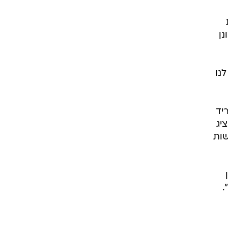
רוגבי וקריקט
גולף
נן
ביליארד
תקצירים
נו
יד
יג
שות
.