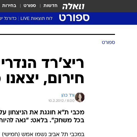
חדשות
ספורט
בחירות
ספורט
לוח תוצאות LIVE
כדורגל יש
ליגת העל Winner
סטט' ליגת
ספורט
גביע המדי
גביע הטוט
ריצ'רד הנדרי
שגרירים
חירום, יצאנו 
נבחרות י
ליגה לאומ
ליגה א'
ורד כהן
10.2.2012 / 8:00
מכבי ת"א חוגגת את הניצחון על 
בכל משחק". בלאט: "גאה להיות
במכבי תל אביב נשמו אמש (חמישי) 