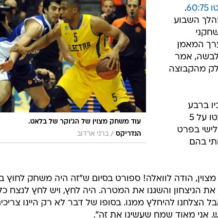
ענפים נוספים
60
.
לוח שידורים
הלך השבוע
שחקני
החידה של ספור
רך המאמן
ארכיון מדורים
לבשה, אמר
כתבו לנו
חלק מהקבוצה
ו ברבע
השלישי, שבו עצרו הצהובים את קאנטו על 5
עוד משחק מצוין של הג'וקר של בלאט.
לישי בפרט
/
הנדריקס
ברני ארדוב
תי בהם
מצוין, הודה לוואלה! ספורט בסיום ש"זה היה משחק לחוץ ב
את הניצחון והשגנו את המטרה. היה לחץ, ויש לחץ לנצח כל
 הצלחנו להיחלץ ממנו. בסופו של דבר לא רק היינו צריכי
 אני מאוד שמח שעשינו את זה".