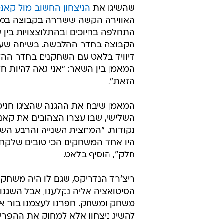
שהשיגו את
הניצחון החשוב מול קאנטו :75
האווירה הקשה ששררה בקבוצה במ
התחלפה בחיוכים ובהתלוצצויות בין 
הקבוצה בחדר ההלבשה. בשיחה שע
דיוויד בלאט עם השחקנים בחדר הה
המאמן בין השאר: "אני גאה להיות 
הזאת".
המאמן שיבח את ההגנה שהציגו חניכי
נקודות. "המחצית השנייה והרבע הש
היו אחד המשחקים הכי טובים שלקח
חלק", הוסיף בלאט.
ריצ'רד הנדריקס, שגם לו היה משחק 
הסיטואציה אליה נקלענו, אבל השגנו 
משחק ומשחק. חפרנו לעצמנו בור אבל
להשיג ניצחון אלא למחוק את ההפרש.