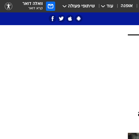
וואלה דואר
אופנה
עוד
שיתופי פעולה
קרא דואר
ציון 3
דאבל דריבל
י