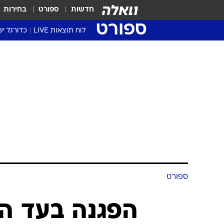
חדשות
ספורט
בחירות
ספורט
לוח תוצאות LIVE
כדורגל יש
ליגת העל Winner
סטט' ליגת
גביע המדי
גביע הטוט
שגרירים
נבחרות י
ליגה לאומ
ליגה א'
ספורט
הפגנה בעד ה