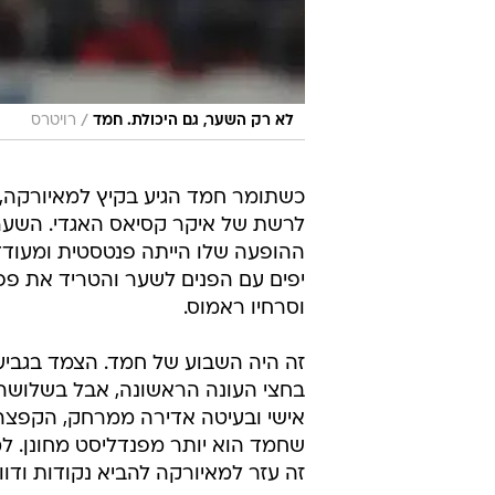
/
לא רק השער, גם היכולת. חמד
רויטרס
כשתומר חמד הגיע בקיץ למאיורקה, 
לרשת של איקר קסיאס האגדי. השער 
ההופעה שלו הייתה פנטסטית ומעודדת
יפים עם הפנים לשער והטריד את פפ
וסרחיו ראמוס.
זה היה השבוע של חמד. הצמד בגביע ה
בחצי העונה הראשונה, אבל בשלושה י
אישי ובעיטה אדירה ממרחק, הקפצה 
שחמד הוא יותר מפנדליסט מחונן. ל
זה עזר למאיורקה להביא נקודות וד