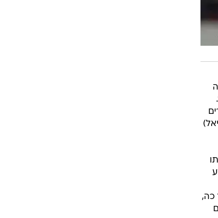
ה
ים
אל)
תו
ע
כה,
ם