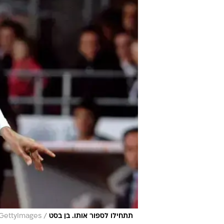
/
תתחילו לספור אותו. בן בסט
GettyImages