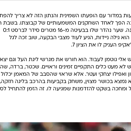
ת במדור עם הופעתו השמינית והנתון הזה לא צריך להפתי
עונה הפך לאחד השחקנים המשמעותיים של קבוצתו. בשבת ה
רשם את אחד ממשחקי הטובים העונה. שער נהדר שלו בבעיטה מ-16 מטרים סידר לברסט 0:1
וא גילה ניידות, הגיע לעוד מצבי הבקעה, שוב זכה לגל
 העניק לו את הציון 7.
לי גוטמן לעבוד. הוא חורש את מגרשי ליגת העל וגם יצא
 לא מעט כלים התקפיים זמינים וראויים. שכטר, ברדה, שהר
טון ואפילו יצחקי ועטר. אלא שראוי שהסבב של המאמן יכלול
וא נמצא בכושר מצוין, משחק בקביעות בהרכב בליגה חזקה,
 ומחכה בשקט להזדמנות שמגיעה לו. זה הזמן להתחיל לס