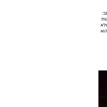
ב:
שת
לא
הוא