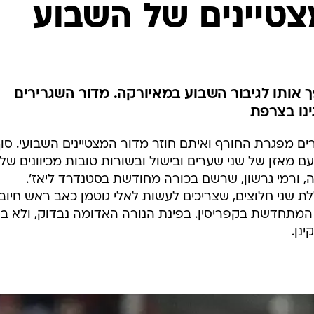
צטיינים של השבוע
ענפים נוספים
לוח שידורים
החידה של ספור
ארכיון מדורים
כתבו לנו
אותו לגיבור השבוע במאיורקה. מדור השגרירים
ינו בצרפת
ם מפגרת החורף ואיתם חוזר מדור המצטיינים השבועי. סו
ם מאזן של שני שערים ובישול ובשורות טובות מכיוונים של
ה, ורמי גרשון, שרשם בכורה מחודשת בסטנדרד ליאז'.
יה הראשונה לשנת 2012 כוללת שני חלוצים, שצריכים לעשות לאלי גוטמן כאב ראש חיובי
תחדשת בקפריסין. בפינת הנורה האדומה נבדוק, ולא ב
נן.