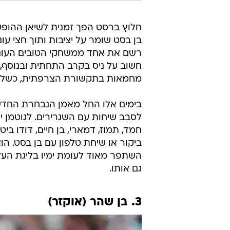
חלוץ ברסט הפך זמנית לשיאן ההופעו
בן בסט שומר על יציבות ותוך חצי 
חשוב על ניס בקרב התחתית ובנוסף, ה
מחמאות בתקשורת הצרפתית, כשל'אקיפ
בימים אלו החל מאמן הנבחרת החדש א
לסבב שיחות עם השגרירים. לגוטמן יש
חמד, תמוז, דמארי, בן חיים, דודו בי
ביקור או שיחת טלפון עם בן בסט. ה
השתפר מאוד לעומת ימיו בליגת העל
גם אותו.
3. בן שהר (אוקזר)