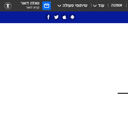
וואלה דואר
אופנה
עוד
שיתופי פעולה
קרא דואר
ציון 3
דאבל דריבל
י