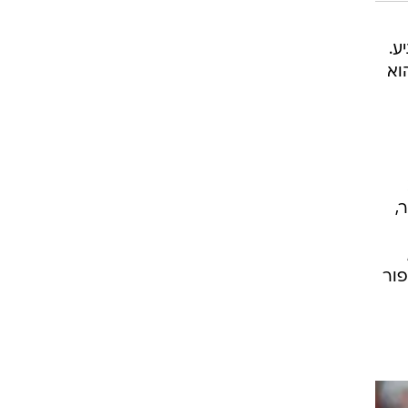
ע.
וא
,
פור