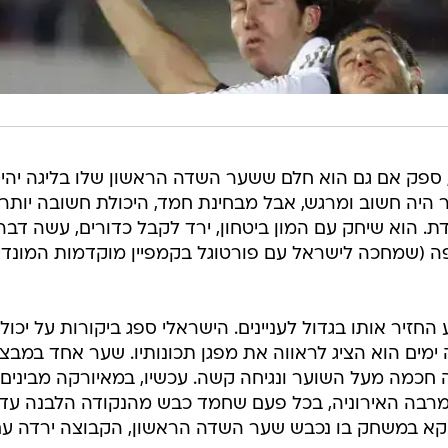
ספק אם גם הוא חלם ששער השדה הראשון שלו בליגה יהי
היה חשוב ומרגש, אבל מבחינת חמד, היכולת חשובה יותר.
. הוא שיחק עם המון ביטחון, ירד לקבל כדורים, עשה דבר
ה (שמחכה לישראל עם פורטוגל בקמפיין מוקדמות המונדי
חזיר אותו בגדול לעניינים. הישראלי ספג ביקורות על יכול
מים הוא הציג לראווה את מפגן תכונותיו. שער אחד במבצ
חכמה מעל השוער ונגיחה קשה. עכשיו, במאיורקה מבינים
מרבה האירוניה, בכל פעם שחמד כבש מהנקודה הלבנה עד 
ווקא במשחק בו נכבש שער השדה הראשון, הקבוצה ירדה ע