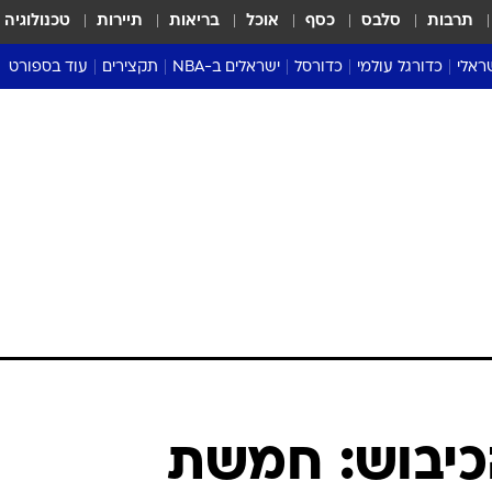
תרבות
סלבס
כסף
אוכל
בריאות
תיירות
טכנולוגיה
ראלי
כדורגל עולמי
כדורסל
ישראלים ב-NBA
תקצירים
עוד בספורט
ליגה אנגלית
ליגת העל
דני אבדיה
מונדיאל 2026
 העל
ליגה ספרדית
דאבל דריבל
NBA
נה
ליגה איטלקית
יורוליג וכדורסל אירופי
טבלאות
ו
ליגה גרמנית
ליגה לאומית
פודקאסטים
ליגה צרפתית
נבחרות ישראל בכדורסל
מסכמים מחזור
שראל
ליגת האלופות
כדורסל נשים
אבא של שבת
ית
הליגה האירופית
מעל הטבעת
דרום אמריקה
סערה בממלכה
טניס
טראש טוק
ספורט אמריקא
כיבוש: חמשת
פוקר