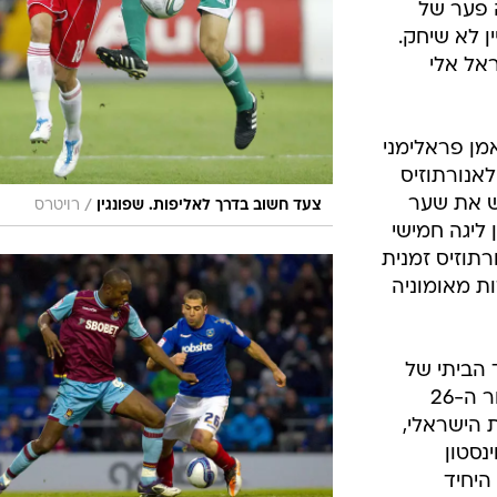
 פער של
ן לא שיחק.
אל אלי
ן פראלימני
אה את קבוצתו מפסידה בחוץ 1:0 לאנורתוזיס
בש את שער
/
צעד חשוב בדרך לאליפות. שפונגין
רויטרס
י ניצחון ליגה חמישי
רתוזיס זמנית
ת מאומוניה
סד הביתי של
פורטסמות לאקסית ווסטהאם במחזור ה-26
-24 הכשיל את הישראלי,
נסטון
היחיד