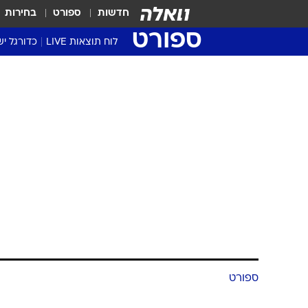
חדשות
ספורט
בחירות
ספורט
לוח תוצאות LIVE
כדורגל יש
ליגת העל Winner
סטט' ליגת
גביע המדי
גביע הטוט
שגרירים
נבחרות י
ליגה לאומ
ליגה א'
ספורט