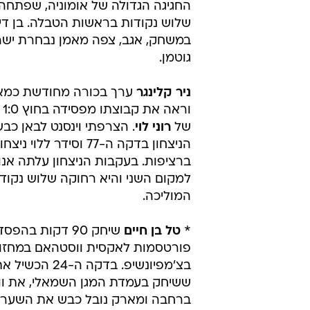
החגיגה הגדולה של אומוניה, שפתחה
שלוש נקודות בראשות הטבלה. בן דיי
במשחק, אגב, צפה מאמן נבחרת ישר
גוטמן.
ניר קלינגר
ערך בכורה מחודשת כמאמ
ור
של
רוני לוי
. הצרפתי וינסנט לבאן כ
הניצחון בדקה ה-77 וסידר ללו
ברציפות. בעקבות הניצחון עלתה אנו
למקום השני והיא רחוקה שלוש נקודו
המוליכה.
*
טל בן חיים
שיחק 90 דקות בהפ
בצ'מפיונשיפ. בדקה ה
ששיחק בעמדת המגן השמאלי, את ווי
ברחבה ומארק נובל כבש את השער 