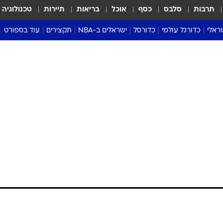
תרבות
סלבס
כסף
אוכל
בריאות
תיירות
טכנולוגיה
ראלי
כדורגל עולמי
כדורסל
ישראלים ב-NBA
תקצירים
עוד בספורט
ליגה אנגלית
ליגת העל
דני אבדיה
מונדיאל 2026
 העל
ליגה ספרדית
דאבל דריבל
NBA
נה
ליגה איטלקית
יורוליג וכדורסל אירופי
טבלאות
ו
ליגה גרמנית
ליגה לאומית
פודקאסטים
ליגה צרפתית
נבחרות ישראל בכדורסל
מסכמים מחזור
שראל
ליגת האלופות
כדורסל נשים
אבא של שבת
ית
הליגה האירופית
מעל הטבעת
דרום אמריקה
סערה בממלכה
טניס
טראש טוק
ספורט אמריקא
פוקר