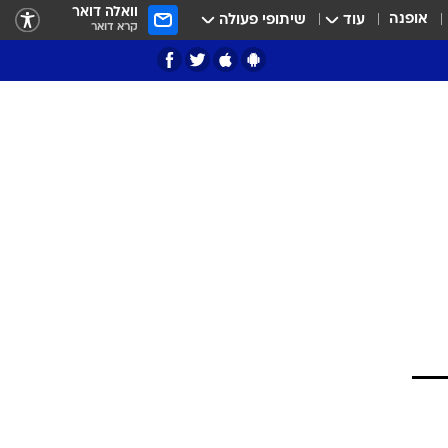
וואלה דואר
אופנה
עוד
שיתופי פעולה
קרא דואר
ציון 3
דאבל דריבל
י