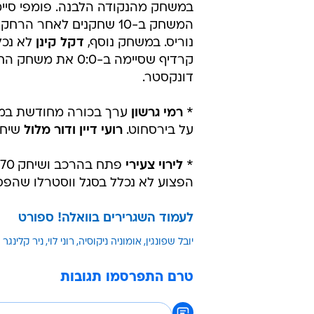
במשחק מהנקודה הלבנה. פומפי סיי
המשחק ב-10 שחקנים לאחר הרח
נוריס. במשחק נוסף,
דקל קינן
לא נכל
קרדיף שסיימה ב-0:0 את מש
דונקסטר.
*
רמי גרשון
על בירסחוט.
רועי דיין ודור מלול
שיחקו 90 דקות כל אחד 
*
לירוי צעירי
פתח בהרכב ושיחק 70 דקות בניצחון הגדול של מכלן 1:4 על מכלן.
הפצוע לא נכלל בסגל ווסטרלו שהפסידה בחוץ 3:1 
לעמוד השגרירים בוואלה! ספורט
יובל שפונגין
אומוניה ניקוסיה
רוני לוי
ניר קלינגר
טרם התפרסמו תגובות