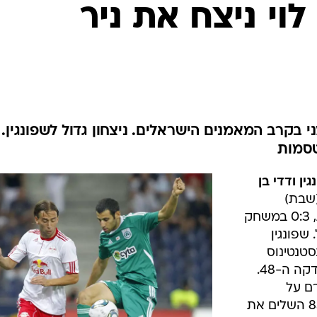
ענפים נוספים
לוי ניצח את ניר
לוח שידורים
החידה של ספור
ארכיון מדורים
כתבו לנו
 0:1 על פראלימני בקרב המאמנים הישראלים. ניצחון גדול לשפונגין.
טסמות
גין ודדי בן
(שבת)
במחזור ה-16 של הליגה הקפריסאית, 0:3 במשחק
 שפונגין
נסטנטינוס
מקרידס מעלה את קבוצתו ליתרון בדקה ה-48.
ם על
העניינים ועם צמד בדקות ה-79 וה-85 השלים את