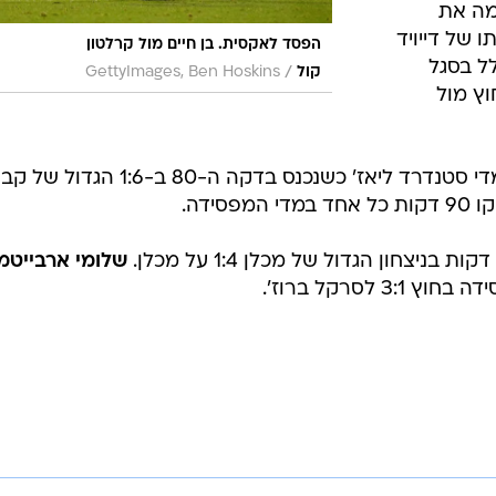
מה את
קתו של דייויד
הפסד לאקסית. בן חיים מול קרלטון
ל בסגל
/
קול
GettyImages, Ben Hoskins
חק החוץ מול
ערך בכורה מחודשת במדי סטנדרד ליאז' כשנכנס בדקה ה-80 ב-:6
במדי המפסידה.
שלומי ארבייטמ
לסרקל ברוז'.