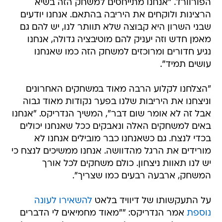
שבני השרון היא קבוצה שלא תוותר לנו, יש להם גם
מאמן חדש וזה יעניק להם מוטיבציה גדולה, אנחנו
נגיע חדורים ומרוכזים למשחק הזה כמו שאנחנו
עושים תמיד".
"הצלחנו לקלוע הרבה מאוד במשחקים האחרונים
וניצחנו את היריבות שלנו בפער נקודות מאוד גבוה
אבל זה לא אומר שום דבר", המשיך הנדריקס. "אנחנו
באים למשחקים האלה ונאבקים ככל שאנחנו יכולים
בכדי לנצח. גם כשאנחנו כבר מובילים אנחנו לא
מורידים את הרגל מהדוושה. אנחנו ממשיכים לנצח כי
יש לנו תאוות ניצחון. כולם משחקים לכל אורך
המשחק, ארבעה רבעים כמו שצריך".
על התעקשותו של דיוויד בלאט
להשאירו לעונה
נוספת
אמר הנדריקס: ""מאוד מחמיאים לי הדברים
שדיוויד בלאט אומר עליי. כשהמאמן שלך מחמיא לך
ככה זה הדבר הכי כיף בעולם. אני משתדל לעשות