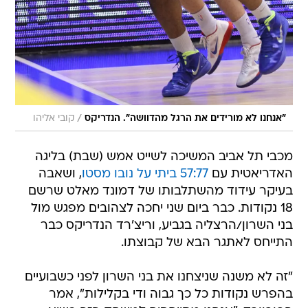
/
"אנחנו לא מורידים את הרגל מהדוושה". הנדריקס
קובי אליהו
מכבי תל אביב המשיכה לשייט אמש (שבת) בליגה
האדריאטית עם
57:77 ביתי על נובו מסטו
, ושאבה
בעיקר עידוד מהשתלבותו של דמונד מאלט שרשם
18 נקודות. כבר ביום שני יחכה לצהובים מפגש מול
בני השרון/הרצליה בגביע, וריצ'רד הנדריקס כבר
התייחס לאתגר הבא של קבוצתו.
"זה לא משנה שניצחנו את בני השרון לפני כשבועיים
בהפרש נקודות כל כך גבוה ודי בקלילות", אמר
הפורוורד. "אנחנו מתייחסים למשחק הזה בשיא
הרצינות ולוקחים את היריבה בהתאם. אנחנו יודעים