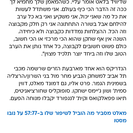
את כל מה שאני יכול, אני משקיע ואני בא כל ערב
להילחם אבל בשורה התחתונה אני רק חלק מקבוצה
וזה הכל. ההצלחות נמדדות כקבוצה ולא כיחידה.
השנה אין אף שחקן שהוא הכי מרכזי או הכי חשוב,
כולם פשוט חשובים לקבוצה, כל אחד נותן את הערב
הטוב שלו וזה ביחד יוצר תלכיד מצוין".
הנדריקס הוא אחד מארבעת הזרים שרשמה מכבי
תל אביב למשחק הגביע מחר מול בני השרון/הרצליה
בשמינית הגמר. פרט אליו, גם דמונד מאלט, דווין
סמית' ושון ג'יימס ישחקו. סופוקליס שחורציאניטיס,
תיאו פפאלקואס וקית' לנגפורד יקבלו מנוחה הפעם.
מאלט מסביר מה הוביל לשיפור שלו ב-57:77 על נובו
מסטו
כדורסל בוואלה! ספורט
ריצ'רד הנדריקס
מכבי תל אביב בכדורסל