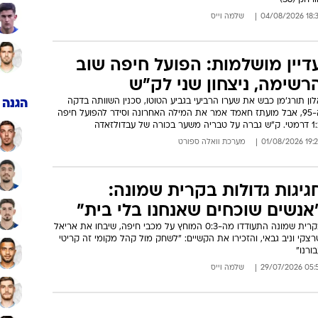
רחק (38)
18:37 04/08
שלמה וייס
דיין מושלמות: הפועל חיפה שוב
רשימה, ניצחון שני לק"ש
ון תורג'מן כבש את שערו הרביעי בגביע הטוטו, סכנין השוותה בדקה
הגנה
ה-95, אבל מועתז חאמד אמר את המילה האחרונה וסידר להפועל חיפה
ל טבריה משער בכורה של עבדולזאדה
19:23 01/08/
מערכת וואלה ספורט
גיגות גדולות בקרית שמונה:
אנשים שוכחים שאנחנו בלי בית"
בקרית שמונה התעודדו מה-0:3 המוחץ על מכבי חיפה, שיבחו את אריאל
צקי וניב גבאי, והזכירו את הקשיים: "לשחק מול קהל מקומי זה קריטי
ורנו"
05:51 29/07/
שלמה וייס