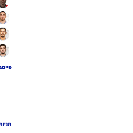
פייסב
תגיות