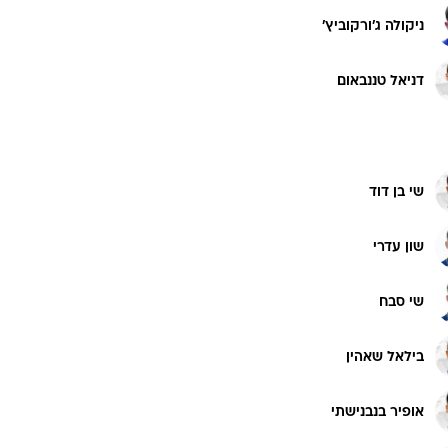
רוגבי וקריקט
ניקולה ג'ורקוביץ'
גולף
ביליארד
דניאל טננבאום
תקצירים
שי בן דוד
שון עדרי
שי סבח
בילאל שאהין
אופיר בנבנישתי