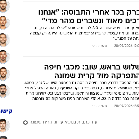
רק בכר אחרי התבוסה: "אנחנו
כים מאוד ונשברים מהר מדי"
מאמן מכבי חיפה אחרי ה-3:0 לקרית שמונה: "יש לנו הרבה בעיות.
בדוק גם את עצמי". שי ברדה: "במחצית הראשונה הייתה רק קבוצה
חת על המגרש"
19:07 28/07/
שלמה וייס
לוש בראש, שוב: מכבי חיפה
תפרקה מול קרית שמונה
רי ההפסד בדרבי, מכבי חיפה הובסה גם במחזור השני של גביע הטוטו.
באי, שמושאל מהירוקים, כבש כבר בדקה השביעית, סאניה הכפיל אחרי
טעות של צונאמי וגלזר, שנפצעו והוחלפו, ושרצקי קבע 0:3 לעירוני קרית
ה כבר בדקה ה-33. אוהדי האורחת הגיבו בשריקות בוז צורמות
18:52 28/07/
שלמה וייס
קישור
עוד כתבות בנושא עירוני קרית שמונה