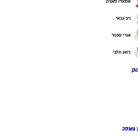
אמאדו סאניה
ניב גבאי
אורי שנפר
ג'ואן חלבי
וק
 וואלה