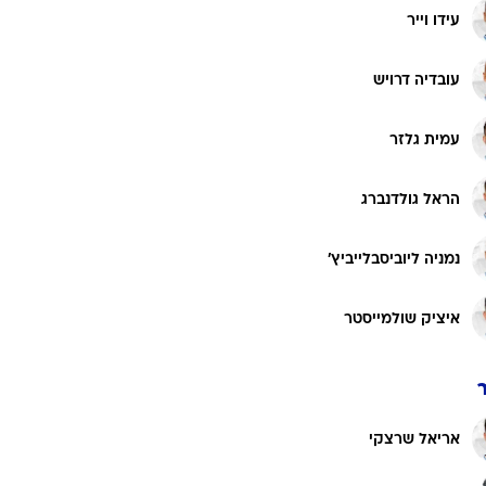
עידו וייר
עובדיה דרויש
עמית גלזר
הראל גולדנברג
נמניה ליוביסבלייביץ'
איציק שולמייסטר
אריאל שרצקי