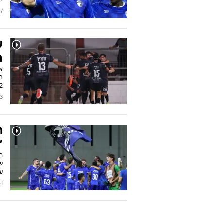
הו
/2026
ע
ה
אל
1:2 דרמטי. ק"ש גברה ע
2026
ח
"
שר
עב
2026