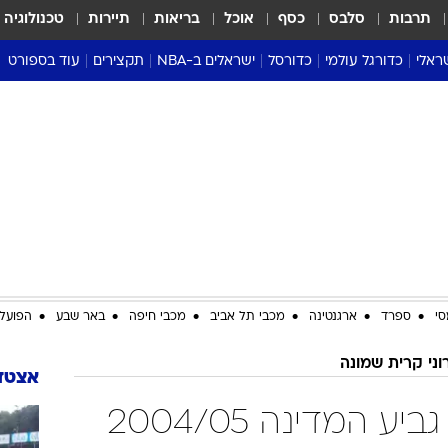
תרבות
סלבס
כסף
אוכל
בריאות
תיירות
טכנולוגיה
ראלי
כדורגל עולמי
כדורסל
ישראלים ב-NBA
תקצירים
עוד בספורט
ליגה אנגלית
ליגת העל
דני אבדיה
מונדיאל 2026
 העל
ליגה ספרדית
דאבל דריבל
NBA
נה
ליגה איטלקית
יורוליג וכדורסל אירופי
טבלאות
ו
ליגה גרמנית
ליגה לאומית
פודקאסטים
ליגה צרפתית
נבחרות ישראל בכדורסל
מסכמים מחזור
שראל
ליגת האלופות
כדורסל נשים
אבא של שבת
ית
הליגה האירופית
מעל הטבעת
דרום אמריקה
סערה בממלכה
סי
ספרד
ארגנטינה
מכבי תל אביב
מכבי חיפה
באר שבע
הפועל 
טניס
וני קרית שמונה
טראש טוק
אצטדי
ספורט אמריקא
עירוני קרית שמונה גביע המדינה 2004/05
פוקר