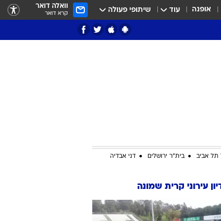
וואלה דואר
אופנה
עוד
שיתופי פעולה
קרא דואר
ציון 3
דאבל דריבל
תל אביב
בית"ר ירושלים
דני אבדיה
ון עירוני קרית שמונה
י