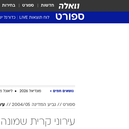
חדשות
ספורט
בחירות
ספורט
לוח תוצאות LIVE
כדורגל יש
ליגת העל Winner
סטט' ליגת
גביע המדי
גביע הטוט
שגרירים
נבחרות י
ליגה לאומ
ליגה א'
נושאים חמים
מונדיאל 2026
ליאונל מ
ספורט
גביע המדינה 2004/05
עיר