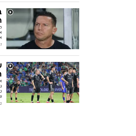
ב
ר
א
א
2026
ש
ה
אח
ג
שמונ
2026