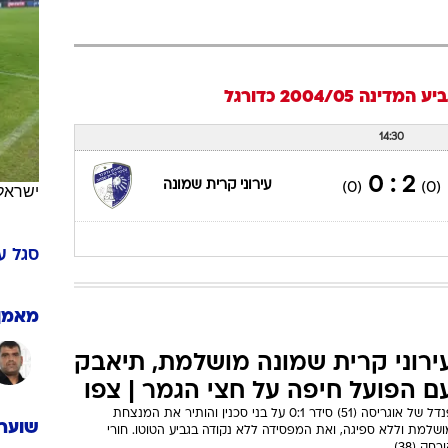
ענפים נוספים
לוח שידורים
החידה של ספור
יע המדינה 2004/05
כדורגל
ארכיון מדורים
כתבו לנו
14:30
2 : 0
עירוני קרית שמונה
(0)
(0)
ישראל
סגל
ע
מאמן
ירוני קרית שמונה מושלמת, תיאבק
ם הפועל חיפה על חצי הגמר | צפו
פנדל של אוגריסה (51) סידר 0:1 על בני סכנין והותיר את המנצחת
שוערי
שלמת וללא ספיגה, ואת המפסידה ללא נקודה בגביע הטוטו. חורי