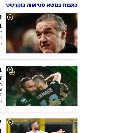
כתבות בנושא סטיאווה בוקרשט
מ
ב
הת
2026
ב
ש
ה
על
לק
/2026
י
ה