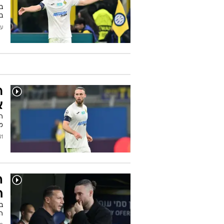
ב
במ
עודכן
ר
א
ה
מ
2026
ה
ח
בנ
הו