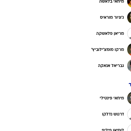
מיחאי בלאשה
רוגבי וקריקט
גולף
ג'וניור מוראיס
ביליארד
תקצירים
מריאן פלאשקה
מרקו מומצ'ילוביץ'
גבריאל אנאקה
מיחאי פינטילי
דרגוש נדלקו
לוסיאן פיליפ