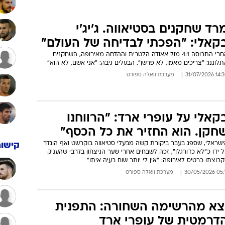
רד שחקנים בסטיאווה. ג'יג'י
קאלי: "הפכתי לבדיחה של העולם"
אחרי התבוסה 4:1 מול אאודה הלטבית וההדחה מאירופה, השחקנים
לוננו: "צריכים מאמן, לא פרשן". הבעלים גיבה: "אני אשם, לא הוא"
14:30 31/07/
מערכת וואלה ספורט
קאלי על עופרי ארד: "הרווחנו
חקן. הוא החזיר את כל הכסף"
ישראלי, שספג בעבר ביקורת קשה מבעלי סטיאווה בוקרשט ואף הוגדר
קישור
 ידו כ"לא כדורגלן", זכה לשבחים אחרי שער הניצחון בדרבי שהעניק
בוצתו כרטיס לאירופה: "אין לי יותר שום בעיה איתו"
05:11 30/05
מערכת וואלה ספורט
צא מהרשימה השחורה: התפנית
דרמטית של עופרי ארד