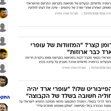
רומניה מדווחים: הבעלים של סטיאווה בוקרשט התרשם מהישראלי
שחק האחרון ואחרי שורה של טינופים - שינה את דעתו לחלוטין
: 12:56 23/05/2026
מערכת וואלה ספורט
ומן קצר? "המזוודות של עופרי
רד כבר ארוזות"
ישראלי בקושי מקבל דקות בסטיאווה בוקרשט וסופג ביקורת חריפה
הבעלים. ברומניה מדווחים שהכל מצביע על עזיבה בקיץ
06:41 15/04/
מערכת וואלה ספורט
פייבוריט שלו? "עופרי ארד יהיה
וליה חשובה בשלד של הקבוצה"
התקפ
יגוד לג'יג'י בקאלי, המנהל המקצועי מיחאי סטויקה החמיא לישראלי על
פעת הבכורה במדי סטיאווה: "שחקן שאנחנו סומכים עליו"