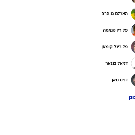
הארלם גנוהרה
פלורין טנאסה
פלורינל קומאן
דניאל בנזאר
דניס מאן
וק