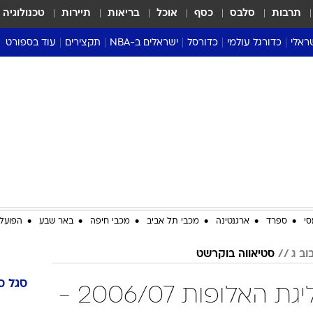
תרבות
סלבס
כסף
אוכל
בריאות
תיירות
טכנולוגיה
ראלי
כדורגל עולמי
כדורסל
ישראלים ב-NBA
תקצירים
עוד בספורט
ליגה אנגלית
ליגת העל
דני אבדיה
מונדיאל 2026
 העל
ליגה ספרדית
דאבל דריבל
NBA
נה
ליגה איטלקית
יורוליג וכדורסל אירופי
טבלאות
ו
ליגה גרמנית
ליגה לאומית
פודקאסטים
ליגה צרפתית
נבחרות ישראל בכדורסל
מסכמים מחזור
שראל
ליגת האלופות
כדורסל נשים
אבא של שבת
ית
הליגה האירופית
מעל הטבעת
דרום אמריקה
סערה בממלכה
סי
ספרד
ארגנטינה
מכבי תל אביב
מכבי חיפה
באר שבע
הפועל 
טניס
סטיאווה בוקרשט
טראש טוק
ספורט אמריקא
סגל
ס
סטיאווה בוקרשט ליגת האלופות 2006/07 -
פוקר