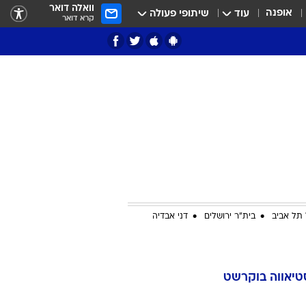
וואלה דואר
אופנה
עוד
שיתופי פעולה
קרא דואר
ציון 3
דאבל דריבל
תל אביב
בית"ר ירושלים
דני אבדיה
י
טיאווה בוקרשט