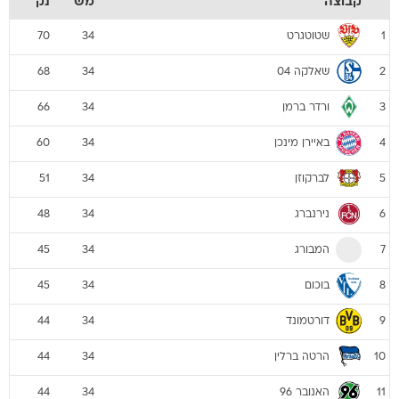
קבוצה
מש
נק
שטוטגרט
70
34
1
שאלקה 04
68
34
2
ורדר ברמן
66
34
3
באיירן מינכן
60
34
4
לברקוזן
51
34
5
נירנברג
48
34
6
המבורג
45
34
7
בוכום
45
34
8
דורטמונד
44
34
9
הרטה ברלין
44
34
10
האנובר 96
44
34
11