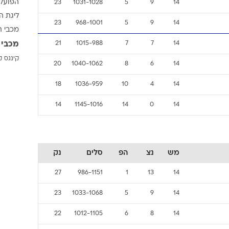
ענפים נוספים
לוח שידורים
החידה של ספור
ארכיון מדורים
מש
נצ
הפ
סלים
נק
תגיות
כתבו לנו
25
978-1095
3
11
14
NBA
א
24
1011-1075
4
10
14
ג'אני א
הפועל 
23
1031-1028
5
9
14
ליגת ה
23
968-1001
5
9
14
מכבי ת
14
7
7
1015-988
21
מכבי 
קינגס ק
20
1040-1062
8
6
14
18
1036-959
10
4
14
14
1145-1016
14
0
14