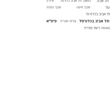
ט1
מחוץ לקווים
 וואלה
4-4-2
משרד החוץ
ופ"א
ארסנל
בית"ר ירושלים
ברצלונה בכדורגל
רץ על הקווים
הפועל באר שבע
ינפנטינו
הפועל פתח תקוה
תל אביב
ספורט בחקירה
הפועל תל אביב כדורסל
יורוליג
על
מכבי חיפה
מכבי נתניה
סוגרים שנה
ל אביב בכדורגל
מונדיאל 2014
תל אביב בכדורסל
פיפ"א
עירוני טבריה
בראש ובראשונה
אנגווה
ריאל מדריד
אליפות אפריקה 2015
יורו צעירות 2013
לונדון 2012
יורו 2012