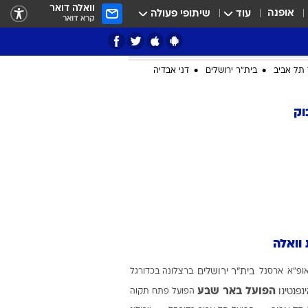
וואלה דואר
אופנה
עוד
שיתופי פעולה
קרא דואר
ציון 3
דאבל דריבל
תל אביב
בית"ר ירושלים
דני אבדיה
וק
י