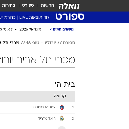
חדשות
ספורט
בחירות
ספורט
לוח תוצאות LIVE
כדורגל יש
ליגת העל Winner
סטט' ליגת
גביע המדי
גביע הטוט
שגרירים
נבחרות י
ליגה לאומ
ליגה א'
נושאים חמים
מונדיאל 2026
ליאונל מ
ספורט
יורוליג - טופ 16
מכבי תל א
מכבי תל אביב יורוליג - ט