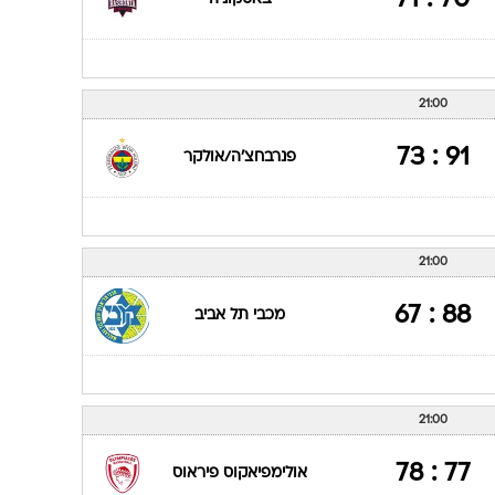
21:45
79 : 69
מכבי תל אביב
21:00
70 : 71
באסקוניה
21:00
91 : 73
פנרבחצ'ה/אולקר