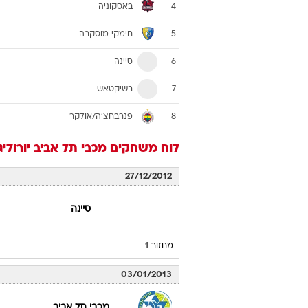
בית ו'
קבוצה
ברצלונה
1
אולימפיאקוס פיראוס
2
מכבי תל אביב
3
באסקוניה
4
חימקי מוסקבה
5
סיינה
6
בשיקטאש
7
פנרבחצ'ה/אולקר
8
לוח משחקים
מכבי תל אביב
יורוליג 