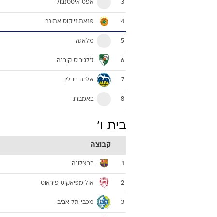
בית ה'
קבוצה
צסק"א מוסקבה
1
ריאל מדריד
2
אפס איסטנבול
3
פנאתינייקוס אתונה
4
מלאגה
5
ז'לגיריס קובנה
6
אלבה ברלין
7
באמברג
8