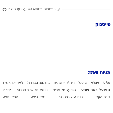
עוד כתבות בנושא הפועל נוף הגליל
פייסבוק
תגיות וואלה
NBA
אופ"א
ארסנל
בית"ר ירושלים
ברצלונה בכדורגל
ג'אני אינפנטינו
הפועל באר שבע
הפועל תל אביב
הפועל תל אביב כדורסל
יורוליג
ליגת העל
ליגת העל בכדורסל
מכבי חיפה
מכבי נתניה
מכבי תל אביב בכדורגל
פיפ"א
מכבי תל אביב בכדורסל
עירוני טבריה
קינגס קאנגווה
ריאל מדריד