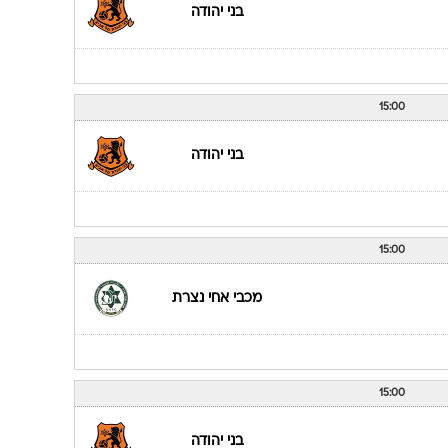
מכבי 
קינגס ק
16:00
מ.ס. קרית ים
16:00
בני יהודה
15:00
בני יהודה