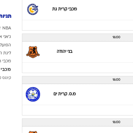
16
19:30
פייסב
בני יהודה
19:30
מכבי קרית גת
תגיות
NBA
א
ג'אני א
16:00
הפועל 
בני יהודה
ליגת ה
מכבי ת