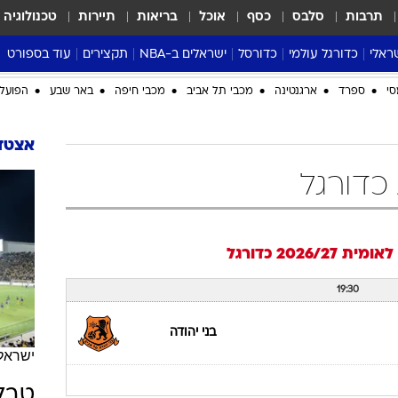
תרבות
סלבס
כסף
אוכל
בריאות
תיירות
טכנולוגיה
ראלי
כדורגל עולמי
כדורסל
ישראלים ב-NBA
תקצירים
עוד בספורט
ליגה אנגלית
ליגת העל
דני אבדיה
מונדיאל 2026
 העל
ליגה ספרדית
דאבל דריבל
NBA
נה
ליגה איטלקית
יורוליג וכדורסל אירופי
טבלאות
ו
ליגה גרמנית
ליגה לאומית
פודקאסטים
ליגה צרפתית
נבחרות ישראל בכדורסל
מסכמים מחזור
שראל
ליגת האלופות
כדורסל נשים
אבא של שבת
ית
הליגה האירופית
מעל הטבעת
דרום אמריקה
סערה בממלכה
סי
ספרד
ארגנטינה
מכבי תל אביב
מכבי חיפה
באר שבע
הפועל 
טניס
טראש טוק
אצטדי
ספורט אמריקא
 כדורגל
פוקר