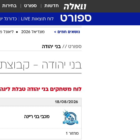
חדשות
ספורט
בחירות
ספורט
לוח תוצאות LIVE
כדורגל יש
ליגת העל Winner
סטט' ליגת
גביע המדי
גביע הטוט
שגרירים
נבחרות י
ליגה לאומ
ליגה א'
נושאים חמים
מונדיאל 2026
ליאונל מ
ספורט
בני יהודה
בני יהודה - קבוצת