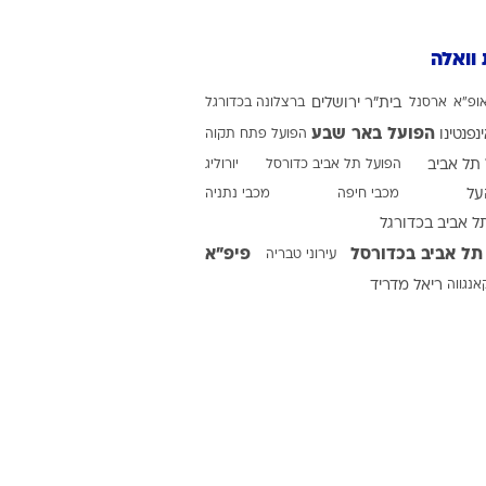
עירוני מודיעין
0
0
וק
 וואלה
ופ"א
ארסנל
בית"ר ירושלים
ברצלונה בכדורגל
הפועל באר שבע
ינפנטינו
הפועל פתח תקוה
תל אביב
הפועל תל אביב כדורסל
יורוליג
על
מכבי חיפה
מכבי נתניה
ל אביב בכדורגל